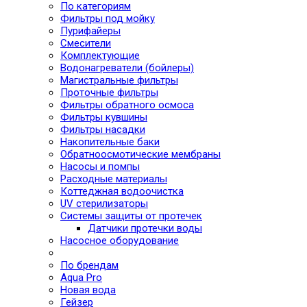
По категориям
Фильтры под мойку
Пурифайеры
Смесители
Комплектующие
Водонагреватели (бойлеры)
Магистральные фильтры
Проточные фильтры
Фильтры обратного осмоса
Фильтры кувшины
Фильтры насадки
Накопительные баки
Обратноосмотические мембраны
Насосы и помпы
Расходные материалы
Коттеджная водоочистка
UV стерилизаторы
Системы защиты от протечек
Датчики протечки воды
Насосное оборудование
По брендам
Aqua Pro
Новая вода
Гейзер