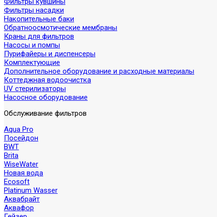
Фильтры кувшины
Фильтры насадки
Накопительные баки
Обратноосмотические мембраны
Краны для фильтров
Насосы и помпы
Пурифайеры и диспенсеры
Комплектующие
Дополнительное оборудование и расходные материалы
Коттеджная водоочистка
UV стерилизаторы
Насосное оборудование
Обслуживание фильтров
Aqua Pro
Посейдон
BWT
Brita
WiseWater
Новая вода
Ecosoft
Platinum Wasser
Аквабрайт
Аквафор
Гейзер