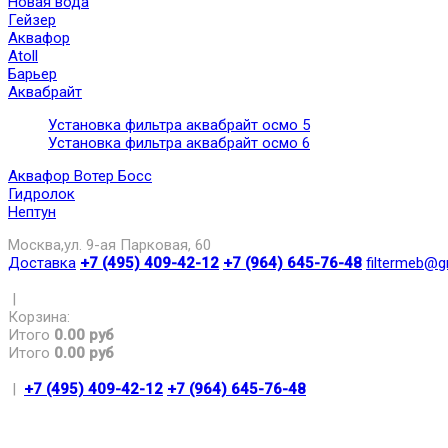
Новая вода
Гейзер
Аквафор
Atoll
Барьер
Аквабрайт
Установка фильтра аквабрайт осмо 5
Установка фильтра аквабрайт осмо 6
Аквафор Вотер Босс
Гидролок
Нептун
Москва,ул. 9-ая Парковая, 60
Доставка
+7 (495) 409-42-12
+7 (964) 645-76-48
filtermeb@g
|
Корзина:
Итого
0.00 руб
Итого
0.00 руб
|
+7 (495) 409-42-12
+7 (964) 645-76-48