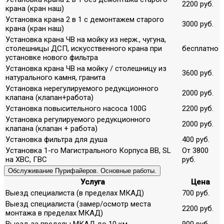
2200 руб.
крана (кран наш)
Установка крана 2 в 1 с демонтажем старого
3000 руб.
крана (кран наш)
Установка крана ЧВ на мойку из нерж., чугуна,
столешницы ДСП, искусственного крана при
бесплатно
установке нового фильтра
Установка крана ЧВ на мойку / столешницу из
3600 руб.
натурального камня, гранита
Установка нерегулируемого редукционного
2000 руб.
клапана (клапан+работа)
Установка повысительного насоса 100G
2200 руб.
Установка регулируемого редукционного
2000 руб.
клапана (клапан + работа)
Установка фильтра для душа
400 руб.
Установка 1-го Магистрального Корпуса ВВ, SL
От 3800
на ХВС, ГВС
руб.
Обслуживание Пурифайеров. Основные работы.
Услуга
Цена
Выезд специалиста (в пределах МКАД)
700 руб.
Выезд специалиста (замер/осмотр места
2200 руб.
монтажа в пределах МКАД)
Выезд за пределы МКАД до 10 км.
900 руб.