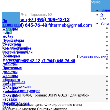
Глав
Москва,ул. 9-ая Парковая, 60
О
Доставка
+7 (495) 409-42-12
нас
По
Услуг
+7 (964) 645-76-48
filtermeb@gmail.com
категориям
Фильтры
под
мойку
|
Пурифайеры
Корзина:
Смесители
Итого
0.00 руб
Комплектующие
Итого
0.00 руб
Водонагреватели
(бойлеры)
Показать корзину
Магистральные
|
+7 (495) 409-42-12
+7 (964) 645-76-48
фильтры
Проточные
фильтры
Фильтры
обратного
Главная
осмоса
Продукция
Фильтры
Комплектующие
кувшины
WA-UT0404, Тройник JOHN GUEST для трубок
Фильтры
насадки
Накопительные
Фиксированные цены
баки
Опытные мастера