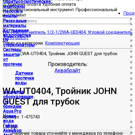
Обратноосмотические
Удобная оплата
мембраны
Профессиональный
Насосы и
Прод
инструмент
помпы
Расходные
материалы
Коттеджная
WA-HN0707, ниппель 1/2-1/2
WA-UE0404, Угловой соединитель
водоочистка
JOHN GUEST
UV
Товар из категории:
Комплектующие
стерилизаторы
Системы
защиты
от
Производитель:
протечек
Аквабрайт
Датчики
протечки
воды
WA-UT0404, Тройник JOHN
Насосное
оборудование
GUEST для трубок
По
брендам
Aqua Pro
Новая
Артикул:
1-475743
вода
Гейзер
150 руб
Аквафор
Наличие товара уточняйте у менеджера по телефону