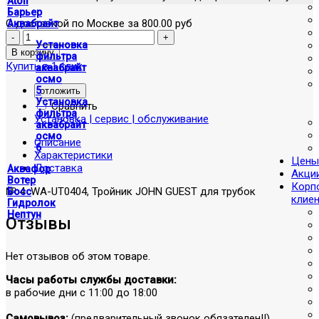
Atoll
Барьер
С доставкой по Москве за 800.00 руб
Аквабрайт
Установка
фильтра
Купить в 1 клик
аквабрайт
осмо
5
отложить
Установка
Сравнить
фильтра
Установка | сервис | обслуживание
аквабрайт
осмо
Описание
6
Характеристики
Цены
Доставка
Аквафор
Акци
Вотер
Корп
№ 4 WA-UT0404, Тройник JOHN GUEST для трубок
Босс
клие
Гидролок
Нептун
Отзывы
Нет отзывов об этом товаре.
Часы работы службы доставки:
в рабочие дни с 11:00 до 18:00
Самовывоз:
(предварительный звонок обязателен!!)