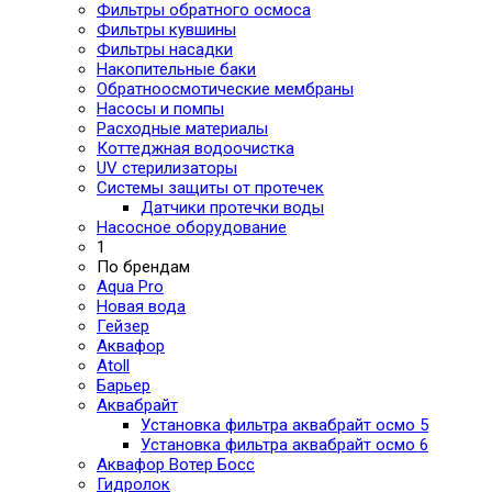
Фильтры обратного осмоса
Фильтры кувшины
Фильтры насадки
Накопительные баки
Обратноосмотические мембраны
Насосы и помпы
Расходные материалы
Коттеджная водоочистка
UV стерилизаторы
Системы защиты от протечек
Датчики протечки воды
Насосное оборудование
1
По брендам
Aqua Pro
Новая вода
Гейзер
Аквафор
Atoll
Барьер
Аквабрайт
Установка фильтра аквабрайт осмо 5
Установка фильтра аквабрайт осмо 6
Аквафор Вотер Босс
Гидролок