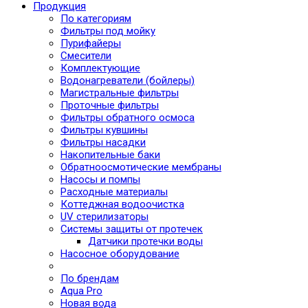
Продукция
По категориям
Фильтры под мойку
Пурифайеры
Смесители
Комплектующие
Водонагреватели (бойлеры)
Магистральные фильтры
Проточные фильтры
Фильтры обратного осмоса
Фильтры кувшины
Фильтры насадки
Накопительные баки
Обратноосмотические мембраны
Насосы и помпы
Расходные материалы
Коттеджная водоочистка
UV стерилизаторы
Системы защиты от протечек
Датчики протечки воды
Насосное оборудование
По брендам
Aqua Pro
Новая вода