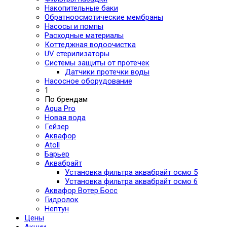
Накопительные баки
Обратноосмотические мембраны
Насосы и помпы
Расходные материалы
Коттеджная водоочистка
UV стерилизаторы
Системы защиты от протечек
Датчики протечки воды
Насосное оборудование
1
По брендам
Aqua Pro
Новая вода
Гейзер
Аквафор
Atoll
Барьер
Аквабрайт
Установка фильтра аквабрайт осмо 5
Установка фильтра аквабрайт осмо 6
Аквафор Вотер Босс
Гидролок
Нептун
Цены
Акции