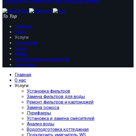
Согласие на обработку персональных данных
To Top
Главная
О нас
Услуги
Продукция
Цены
Акции
Корпоративным клиентам
Контакты
Главная
О нас
Услуги
Установка фильтров
Замена фильтров для воды
Ремонт фильтров и картриджей
Замена осмоса
Пурифаеры
Установка и замена смесителей
Анализ воды
Водоподготовка коттеджная
Подключить умягчитель WS