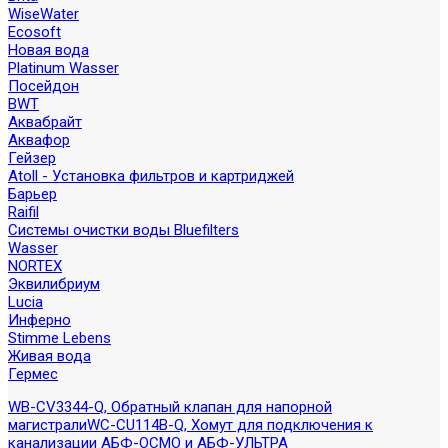
WiseWater
Ecosoft
Новая вода
Platinum Wasser
Посейдон
BWT
Аквабрайт
Аквафор
Гейзер
Atoll - Установка фильтров и картриджей
Барьер
Raifil
Системы очистки воды Bluefilters
Wasser
NORTEX
Эквилибриум
Lucia
Инферно
Stimme Lebens
Живая вода
Гермес
WB-CV3344-Q, Обратный клапан для напорной
магистрали
WC-CU114B-Q, Хомут для подключения к
канализации АБФ-ОСМО и АБФ-УЛЬТРА