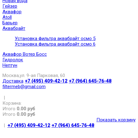
Новая вода
Гейзер
Аквафор
Atoll
Барьер
Аквабрайт
Установка фильтра аквабрайт осмо 5
Установка фильтра аквабрайт осмо 6
Аквафор Вотер Босс
Гидролок
Нептун
Москва,ул. 9-ая Парковая, 60
Доставка
+7 (495) 409-42-12
+7 (964) 645-76-48
filtermeb@gmail.com
|
Корзина:
Итого
0.00 руб
Итого
0.00 руб
Показать корзину
|
+7 (495) 409-42-12
+7 (964) 645-76-48