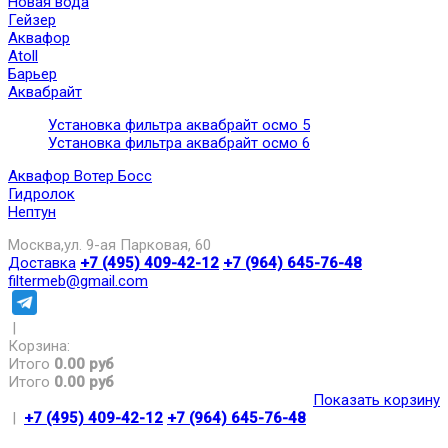
Новая вода
Гейзер
Аквафор
Atoll
Барьер
Аквабрайт
Установка фильтра аквабрайт осмо 5
Установка фильтра аквабрайт осмо 6
Аквафор Вотер Босс
Гидролок
Нептун
Москва,ул. 9-ая Парковая, 60
Доставка
+7 (495) 409-42-12
+7 (964) 645-76-48
filtermeb@gmail.com
|
Корзина:
Итого
0.00 руб
Итого
0.00 руб
Показать корзину
|
+7 (495) 409-42-12
+7 (964) 645-76-48