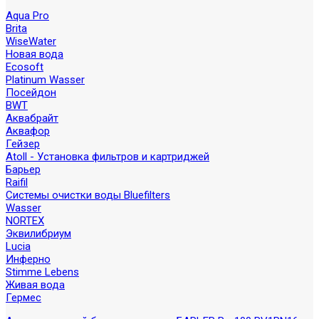
Aqua Pro
Brita
WiseWater
Новая вода
Ecosoft
Platinum Wasser
Посейдон
BWT
Аквабрайт
Аквафор
Гейзер
Atoll - Установка фильтров и картриджей
Барьер
Raifil
Системы очистки воды Bluefilters
Wasser
NORTEX
Эквилибриум
Lucia
Инферно
Stimme Lebens
Живая вода
Гермес