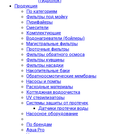
(Гидролок)
Продукция
По категориям
Фильтры под мойку
Пурифайеры
Смесители
Комплектующие
Водонагреватели (бойлеры)
Магистральные фильтры
Проточные фильтры
Фильтры обратного осмоса
Фильтры кувшины
Фильтры насадки
Накопительные баки
Обратноосмотические мембраны
Насосы и помпы
Расходные материалы
Коттеджная водоочистка
UV стерилизаторы
Системы защиты от протечек
Датчики протечки воды
Насосное оборудование
По брендам
Aqua Pro