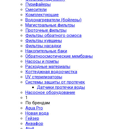
Пурифайеры
Смесители
Комплектующие
Водонагреватели (бойлеры)
Магистральные фильтры
Проточные фильтры
Фильтры обратного осмоса
Фильтры кувшины
Фильтры насадки
Накопительные баки
Обратноосмотические мембраны
Насосы и помпы
Расходные материалы
Коттеджная водоочистка
UV стерилизаторы
Системы защиты от протечек
Датчики протечки воды
Насосное оборудование
1
По брендам
Aqua Pro
Новая вода
Гейзер
Аквафор
Atoll