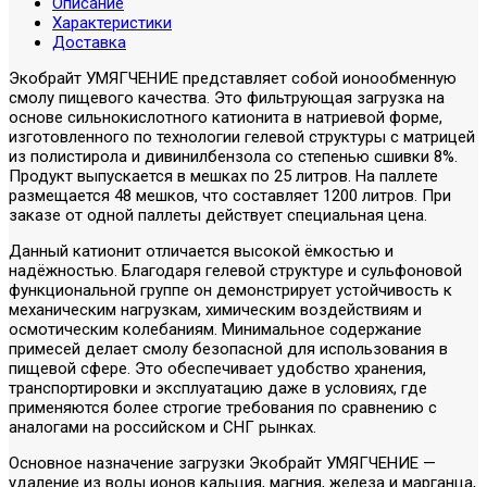
Описание
Характеристики
Доставка
Экобрайт УМЯГЧЕНИЕ представляет собой ионообменную
смолу пищевого качества. Это фильтрующая загрузка на
основе сильнокислотного катионита в натриевой форме,
изготовленного по технологии гелевой структуры с матрицей
из полистирола и дивинилбензола со степенью сшивки 8%.
Продукт выпускается в мешках по 25 литров. На паллете
размещается 48 мешков, что составляет 1200 литров. При
заказе от одной паллеты действует специальная цена.
Данный катионит отличается высокой ёмкостью и
надёжностью. Благодаря гелевой структуре и сульфоновой
функциональной группе он демонстрирует устойчивость к
механическим нагрузкам, химическим воздействиям и
осмотическим колебаниям. Минимальное содержание
примесей делает смолу безопасной для использования в
пищевой сфере. Это обеспечивает удобство хранения,
транспортировки и эксплуатацию даже в условиях, где
применяются более строгие требования по сравнению с
аналогами на российском и СНГ рынках.
Основное назначение загрузки Экобрайт УМЯГЧЕНИЕ —
удаление из воды ионов кальция, магния, железа и марганца,