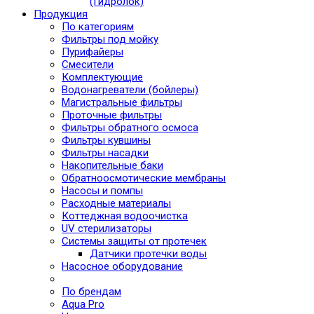
(Гидролок)
Продукция
По категориям
Фильтры под мойку
Пурифайеры
Смесители
Комплектующие
Водонагреватели (бойлеры)
Магистральные фильтры
Проточные фильтры
Фильтры обратного осмоса
Фильтры кувшины
Фильтры насадки
Накопительные баки
Обратноосмотические мембраны
Насосы и помпы
Расходные материалы
Коттеджная водоочистка
UV стерилизаторы
Системы защиты от протечек
Датчики протечки воды
Насосное оборудование
По брендам
Aqua Pro