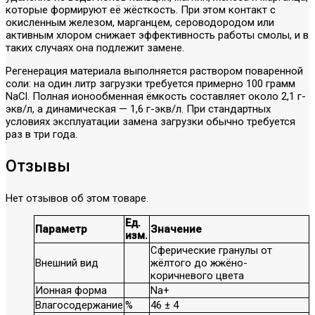
которые формируют её жёсткость. При этом контакт с
окисленным железом, марганцем, сероводородом или
активным хлором снижает эффективность работы смолы, и в
таких случаях она подлежит замене.
Регенерация материала выполняется раствором поваренной
соли: на один литр загрузки требуется примерно 100 грамм
NaCl. Полная ионообменная ёмкость составляет около 2,1 г-
экв/л, а динамическая — 1,6 г-экв/л. При стандартных
условиях эксплуатации замена загрузки обычно требуется
раз в три года.
Отзывы
Нет отзывов об этом товаре.
Ед.
Параметр
Значение
изм.
Сферические гранулы от
Внешний вид
жёлтого до жжёно-
коричневого цвета
Ионная форма
Na+
Влагосодержание
%
46 ± 4