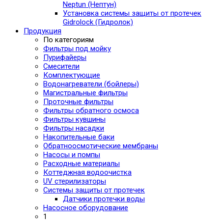
Neptun (Нептун)
Установка системы защиты от протечек
Gidrolock (Гидролок)
Продукция
По категориям
Фильтры под мойку
Пурифайеры
Смесители
Комплектующие
Водонагреватели (бойлеры)
Магистральные фильтры
Проточные фильтры
Фильтры обратного осмоса
Фильтры кувшины
Фильтры насадки
Накопительные баки
Обратноосмотические мембраны
Насосы и помпы
Расходные материалы
Коттеджная водоочистка
UV стерилизаторы
Системы защиты от протечек
Датчики протечки воды
Насосное оборудование
1