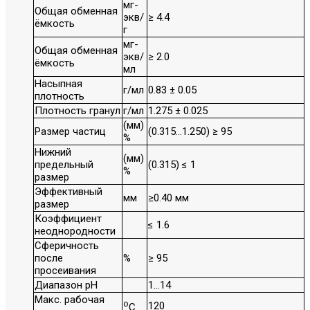
мг-
Общая обменная
экв/
≥ 4.4
ёмкость
г
мг-
Общая обменная
экв/
≥ 2.0
ёмкость
мл
Насыпная
г/мл
0.83 ± 0.05
плотность
Плотность гранул
г/мл
1.275 ± 0.025
(мм)
Размер частиц
(0.315…1.250) ≥ 95
%
Нижний
(мм)
предельный
(0.315) ≤ 1
%
размер
Эффективный
мм
≥0.40 мм
размер
Коэффициент
≤ 1.6
неоднородности
Сферичность
после
%
≥ 95
просеивания
Диапазон рН
1…14
Макс. рабочая
o
120
C