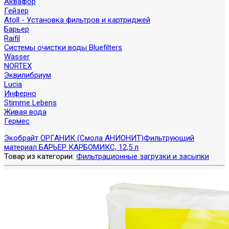
Аквафор
Гейзер
Atoll - Установка фильтров и картриджей
Барьер
Raifil
Системы очистки воды Bluefilters
Wasser
NORTEX
Эквилибриум
Lucia
Инферно
Stimme Lebens
Живая вода
Гермес
Экобрайт ОРГАНИК (Смола АНИОНИТ)
Фильтрующий
материал БАРЬЕР КАРБОМИКС, 12,5 л
Товар из категории:
Фильтрационные загрузки и засыпки