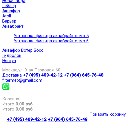
Новая вода
Гейзер
Аквафор
Atoll
Барьер
Аквабрайт
Установка фильтра аквабрайт осмо 5
Установка фильтра аквабрайт осмо 6
Аквафор Вотер Босс
Гидролок
Нептун
Москва,ул. 9-ая Парковая, 60
Доставка
+7 (495) 409-42-12
+7 (964) 645-76-48
filtermeb@gmail.com
|
Корзина:
Итого
0.00 руб
Итого
0.00 руб
Показать корзину
|
+7 (495) 409-42-12
+7 (964) 645-76-48