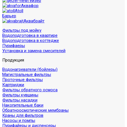
Гейзер
Аквафор
Atoll
Барьер
Аквабрайт
Фильтры под мойку
Водоподготовка в квартире
Водоподготовка в коттедже
Пурифаеры
Установка и замена смесителей
Продукция
Водонагреватели (бойлеры)
Магистральные фильтры
Проточные фильтры
Картриджи
Фильтры обратного осмоса
Фильтры кувшины
Фильтры насадки
Накопительные баки
Обратноосмотические мембраны
Краны для фильтров
Насосы и помпы
Пурифайеры и диспенсеры