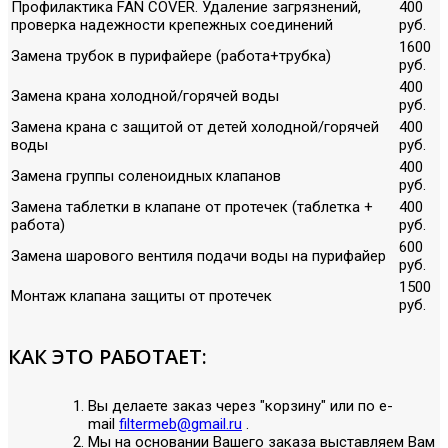
Профилактика FAN COVER. Удаление загрязнений,
400
проверка надежности крепежных соединений
руб.
1600
Замена трубок в пурифайере (работа+трубка)
руб.
400
Замена крана холодной/горячей воды
руб.
Замена крана с защитой от детей холодной/горячей
400
воды
руб.
400
Замена группы соленоидных клапанов
руб.
Замена таблетки в клапане от протечек (таблетка +
400
работа)
руб.
600
Замена шарового вентиля подачи воды на пурифайер
руб.
1500
Монтаж клапана защиты от протечек
руб.
КАК ЭТО РАБОТАЕТ:
Вы делаете заказ через "корзину" или по е-
mail
filtermeb@gmail.ru
.
Мы на основании Вашего заказа выставляем Вам