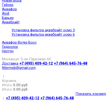
Новая вода
Гейзер
Аквафор
Atoll
Барьер
Аквабрайт
Установка фильтра аквабрайт осмо 5
Установка фильтра аквабрайт осмо 6
Аквафор Вотер Босс
Гидролок
Нептун
Москва,ул. 9-ая Парковая, 60
Доставка
+7 (495) 409-42-12
+7 (964) 645-76-48
filtermeb@gmail.com
|
Корзина:
Итого
0.00 руб
Итого
0.00 руб
Показать корзину
|
+7 (495) 409-42-12
+7 (964) 645-76-48