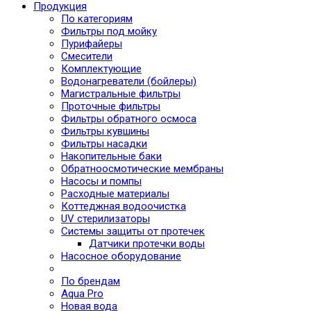
Продукция
По категориям
Фильтры под мойку
Пурифайеры
Смесители
Комплектующие
Водонагреватели (бойлеры)
Магистральные фильтры
Проточные фильтры
Фильтры обратного осмоса
Фильтры кувшины
Фильтры насадки
Накопительные баки
Обратноосмотические мембраны
Насосы и помпы
Расходные материалы
Коттеджная водоочистка
UV стерилизаторы
Системы защиты от протечек
Датчики протечки воды
Насосное оборудование
По брендам
Aqua Pro
Новая вода