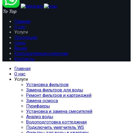
To Top
Главная
О нас
Услуги
Продукция
Цены
Акции
Корпоративным клиентам
Контакты
Главная
О нас
Услуги
Установка фильтров
Замена фильтров для воды
Ремонт фильтров и картриджей
Замена осмоса
Пурифаеры
Установка и замена смесителей
Анализ воды
Водоподготовка коттеджная
Подключить умягчитель WS
Фильтры для воды в квартиру