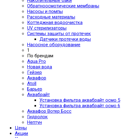
Накопительные баки
Обратноосмотические мембраны
Насосы и помпы
Расходные материалы
Коттеджная водоочистка
UV стерилизаторы
Системы защиты от протечек
Датчики протечки воды
Насосное оборудование
1
По брендам
Aqua Pro
Новая вода
Гейзер
Аквафор
Atoll
Барьер
Аквабрайт
Установка фильтра аквабрайт осмо 5
Установка фильтра аквабрайт осмо 6
Аквафор Вотер Босс
Гидролок
Нептун
Цены
Акции