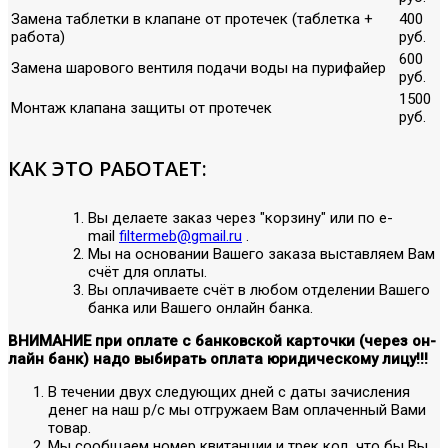
Замена таблетки в клапане от протечек (таблетка +
400
работа)
руб.
600
Замена шарового вентиля подачи воды на пурифайер
руб.
1500
Монтаж клапана защиты от протечек
руб.
КАК ЭТО РАБОТАЕТ:
Вы делаете заказ через "корзину" или по е-
mail
filtermeb@gmail.ru
.
Мы на основании Вашего заказа выставляем Вам
счёт для оплаты.
Вы оплачиваете счёт в любом отделении Вашего
банка или Вашего онлайн банка.
ВНИМАНИЕ при оплате с банковской карточки (через он-
лайн банк) надо выбирать оплата юридическому лицу!!!
В течении двух следующих дней с даты зачисления
денег на наш р/с мы отгружаем Вам оплаченный Вами
товар.
Мы сообщаем номер квитанции и трек код, что бы Вы