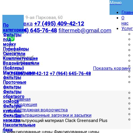
Глав
Москва,ул. 9-ая Парковая, 60
О
Доставка
+7 (495) 409-42-12
нас
По
Услуг
+7 (964) 645-76-48
filtermeb@gmail.com
категориям
Фильтры
под
мойку
|
Пурифайеры
Корзина:
Смесители
Итого
0.00 руб
Комплектующие
Итого
0.00 руб
Водонагреватели
(бойлеры)
Показать корзину
Магистральные
|
+7 (495) 409-42-12
+7 (964) 645-76-48
фильтры
Проточные
фильтры
Фильтры
обратного
Главная
осмоса
Продукция
Фильтры
Коттеджная водоочистка
кувшины
Фильтрационные загрузки и засыпки
Фильтры
насадки
Фильтрующий материал Clack Greensand Plus
Накопительные
баки
Фиксированные цены