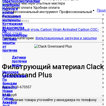
Обратноосмотические
Опытные мастера
мембраны
Удобная оплата
Насосы и
Прод
Профессиональный
помпы
инструмент
Расходные
материалы
Коттеджная
водоочистка
Активированный уголь Carbon Virgin Activated Carbon COC-
UV
L1000 12X40
стерилизаторы
Товар из категории:
Фильтрационные загрузки и засыпки
Системы
защиты
от
протечек
Датчики
протечки
Фильтрующий материал Clack
воды
Насосное
Greensand Plus
оборудование
По
брендам
Артикул:
0-673557
Aqua Pro
Новая
3,940 руб
вода
Гейзер
Наличие товара уточняйте у менеджера по телефону
Аквафор