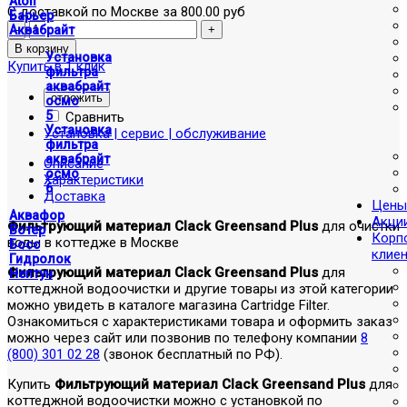
Atoll
С доставкой по Москве за 800.00 руб
Барьер
Аквабрайт
Установка
Купить в 1 клик
фильтра
аквабрайт
отложить
осмо
5
Сравнить
Установка
Установка | сервис | обслуживание
фильтра
аквабрайт
Описание
осмо
Характеристики
6
Доставка
Цены
Аквафор
Акци
Фильтрующий материал Clack Greensand Plus
для очистки
Вотер
Корп
воды в коттедже в Москве
Босс
клие
Гидролок
Фильтрующий материал Clack Greensand Plus
для
Нептун
коттеджной водоочистки и другие товары из этой категории
можно увидеть в каталоге магазина Cartridge Filter.
Ознакомиться с характеристиками товара и оформить заказ
можно через сайт или позвонив по телефону компании
8
(800) 301 02 28
(звонок бесплатный по РФ).
Купить
Фильтрующий материал Clack Greensand Plus
для
коттеджной водоочистки можно с установкой по