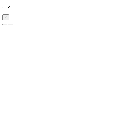
‹
›
×
×