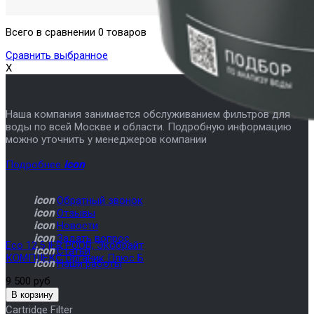
Всего в сравнении 0 товаров
Сравнить выбранное
X
Наша компания занимается обслуживанием фильтров для
воды по всей Москве и области. Подробную информацию
можно уточнить у менеджеров компании
Подробнее
icon
icon
Обратный звонок
icon
Отзывы
icon
Новости
icon
Задать вопрос
Eco 12.5 IER POOB, Экобрайт
icon
Статьи
КОМПЛЕКС Органик Плюс Б
icon
Наши работы
9 500 руб
Cartridge Filter