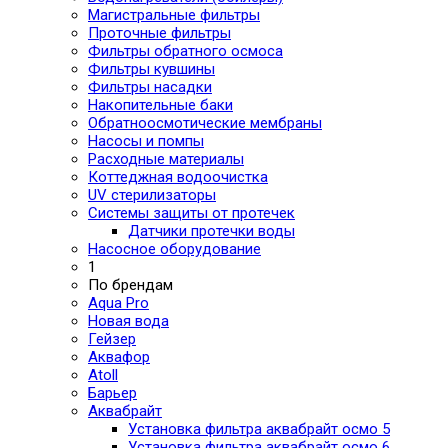
Магистральные фильтры
Проточные фильтры
Фильтры обратного осмоса
Фильтры кувшины
Фильтры насадки
Накопительные баки
Обратноосмотические мембраны
Насосы и помпы
Расходные материалы
Коттеджная водоочистка
UV стерилизаторы
Системы защиты от протечек
Датчики протечки воды
Насосное оборудование
1
По брендам
Aqua Pro
Новая вода
Гейзер
Аквафор
Atoll
Барьер
Аквабрайт
Установка фильтра аквабрайт осмо 5
Установка фильтра аквабрайт осмо 6