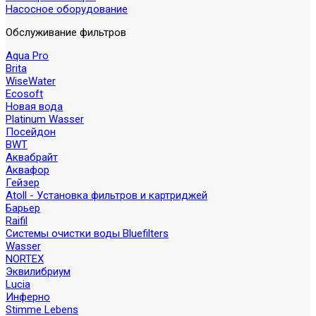
Насосное оборудование
Обслуживание фильтров
Aqua Pro
Brita
WiseWater
Ecosoft
Новая вода
Platinum Wasser
Посейдон
BWT
Аквабрайт
Аквафор
Гейзер
Atoll - Установка фильтров и картриджей
Барьер
Raifil
Системы очистки воды Bluefilters
Wasser
NORTEX
Эквилибриум
Lucia
Инферно
Stimme Lebens