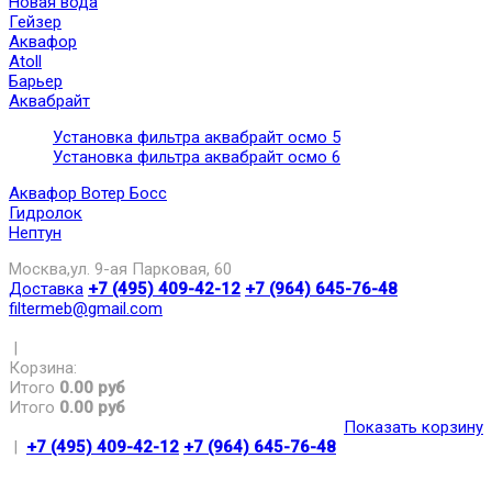
Новая вода
Гейзер
Аквафор
Atoll
Барьер
Аквабрайт
Установка фильтра аквабрайт осмо 5
Установка фильтра аквабрайт осмо 6
Аквафор Вотер Босс
Гидролок
Нептун
Москва,ул. 9-ая Парковая, 60
Доставка
+7 (495) 409-42-12
+7 (964) 645-76-48
filtermeb@gmail.com
|
Корзина:
Итого
0.00 руб
Итого
0.00 руб
Показать корзину
|
+7 (495) 409-42-12
+7 (964) 645-76-48