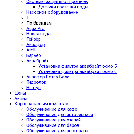
Системы защиты от протечек
Датчики протечки воды
Насосное оборудование
1
По брендам
Aqua Pro
Новая вода
Гейзер
Аквафор
Atoll
Барьер
Аквабрайт
Установка фильтра аквабрайт осмо 5
Установка фильтра аквабрайт осмо 6
Аквафор Вотер Босс
Гидролок
Нептун
Цены
Акции
Корпоративным клиентам
Обслуживание для кафе
Обслуживание для автосервиса
Обслуживание для отелей
Обслуживание для баров
Обслуживание для ресторана