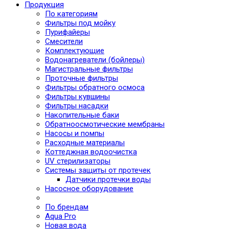
Продукция
По категориям
Фильтры под мойку
Пурифайеры
Смесители
Комплектующие
Водонагреватели (бойлеры)
Магистральные фильтры
Проточные фильтры
Фильтры обратного осмоса
Фильтры кувшины
Фильтры насадки
Накопительные баки
Обратноосмотические мембраны
Насосы и помпы
Расходные материалы
Коттеджная водоочистка
UV стерилизаторы
Системы защиты от протечек
Датчики протечки воды
Насосное оборудование
По брендам
Aqua Pro
Новая вода