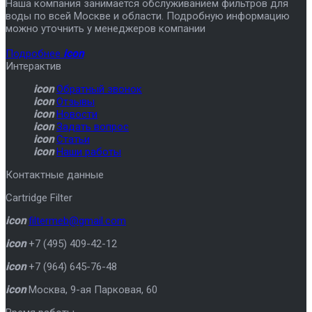
Наша компания занимается обслуживанием фильтров для
воды по всей Москве и области. Подробную информацию
можно уточнить у менеджеров компании
Подробнее
icon
Интерактив
icon
Обратный звонок
icon
Отзывы
icon
Новости
icon
Задать вопрос
icon
Статьи
icon
Наши работы
Контактные данные
Cartridge Filter
icon
filtermeb@gmail.com
icon
+7 (495) 409-42-12
icon
+7 (964) 645-76-48
icon
Москва
,
9-ая Парковая, 60