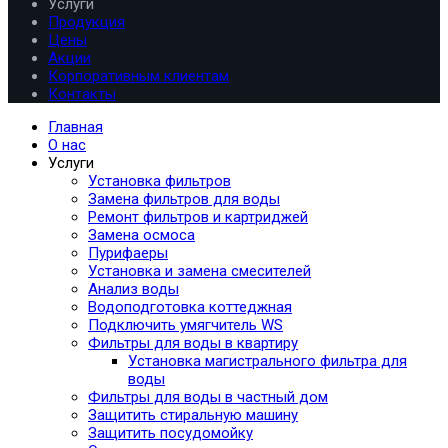
Услуги
Продукция
Цены
Акции
Корпоративным клиентам
Контакты
Главная
О нас
Услуги
Установка фильтров
Замена фильтров для воды
Ремонт фильтров и картриджей
Замена осмоса
Пурифаеры
Установка и замена смесителей
Анализ воды
Водоподготовка коттеджная
Подключить умягчитель WS
Фильтры для воды в квартиру
Установка магистрального фильтра для
воды
Фильтры для воды в частный дом
Защитить стиральную машину
Защитить посудомойку