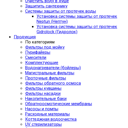
Очистить воду в душе
Защитить сантехнику
Системы защиты от протечек воды
Установка системы защиты от протечек
Neptun (Нептун)
Установка системы защиты от протечек
Gidrolock (Гидролок)
Продукция
По категориям
Фильтры под мойку
Пурифайеры
Смесители
Комплектующие
Водонагреватели (бойлеры)
Магистральные фильтры
Проточные фильтры
Фильтры обратного осмоса
Фильтры кувшины
Фильтры насадки
Накопительные баки
Обратноосмотические мембраны
Насосы и помпы
Расходные материалы
Коттеджная водоочистка
UV стерилизаторы