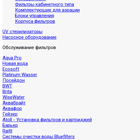
Фильтры кабинетного типа
Комплектующие для аэрации
Блоки управления
Корпуса фильтров
UV стерилизаторы
Насосное оборудование
Обслуживание фильтров
Aqua Pro
Новая вода
Ecosoft
Platinum Wasser
Посейдон
BWT
Brita
WiseWater
Аквабрайт
Аквафор
Гейзер
Atoll - Установка фильтров и картриджей
Барьер
Raifil
Системы очистки воды Bluefilters