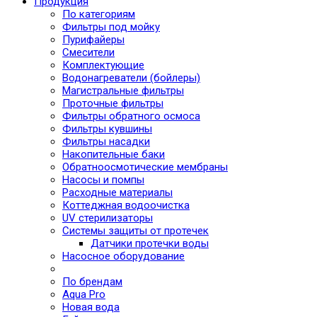
Продукция
По категориям
Фильтры под мойку
Пурифайеры
Смесители
Комплектующие
Водонагреватели (бойлеры)
Магистральные фильтры
Проточные фильтры
Фильтры обратного осмоса
Фильтры кувшины
Фильтры насадки
Накопительные баки
Обратноосмотические мембраны
Насосы и помпы
Расходные материалы
Коттеджная водоочистка
UV стерилизаторы
Системы защиты от протечек
Датчики протечки воды
Насосное оборудование
По брендам
Aqua Pro
Новая вода