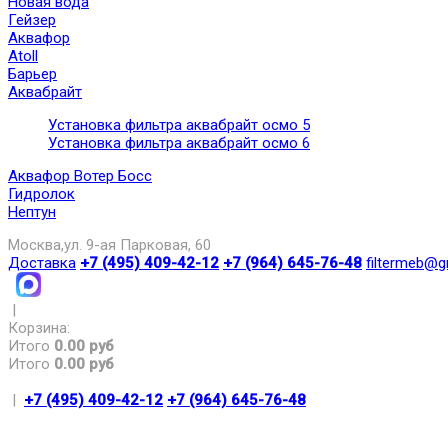
Новая вода
Гейзер
Аквафор
Atoll
Барьер
Аквабрайт
Установка фильтра аквабрайт осмо 5
Установка фильтра аквабрайт осмо 6
Аквафор Вотер Босс
Гидролок
Нептун
Москва,ул. 9-ая Парковая, 60
Доставка
+7 (495) 409-42-12
+7 (964) 645-76-48
filtermeb@g
|
Корзина:
Итого
0.00 руб
Итого
0.00 руб
|
+7 (495) 409-42-12
+7 (964) 645-76-48