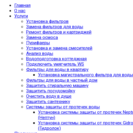
Главная
О нас
Услуги
Установка фильтров
Замена фильтров для воды
Ремонт фильтров и картриджей
Замена осмоса
Пурифаеры
Установка и замена смесителей
Анализ воды
Водоподготовка коттеджная
Подключить умягчитель WS
Фильтры для воды в квартиру
Установка магистрального фильтра для воды
Фильтры для воды в частный дом
Защитить стиральную машину
Защитить посудомойку
Очистить воду в душе
Защитить сантехнику
Системы защиты от протечек воды
Установка системы защиты от протечек Nept
(Нептун)
Установка системы защиты от протечек Gidro
(Гидролок)