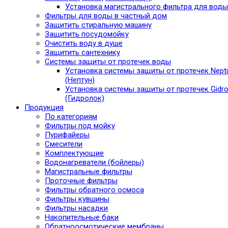
Установка магистрального фильтра для воды
Фильтры для воды в частный дом
Защитить стиральную машину
Защитить посудомойку
Очистить воду в душе
Защитить сантехнику
Системы защиты от протечек воды
Установка системы защиты от протечек Nept
(Нептун)
Установка системы защиты от протечек Gidro
(Гидролок)
Продукция
По категориям
Фильтры под мойку
Пурифайеры
Смесители
Комплектующие
Водонагреватели (бойлеры)
Магистральные фильтры
Проточные фильтры
Фильтры обратного осмоса
Фильтры кувшины
Фильтры насадки
Накопительные баки
Обратноосмотические мембраны