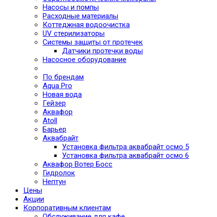
Насосы и помпы
Расходные материалы
Коттеджная водоочистка
UV стерилизаторы
Системы защиты от протечек
Датчики протечки воды
Насосное оборудование
По брендам
Aqua Pro
Новая вода
Гейзер
Аквафор
Atoll
Барьер
Аквабрайт
Установка фильтра аквабрайт осмо 5
Установка фильтра аквабрайт осмо 6
Аквафор Вотер Босс
Гидролок
Нептун
Цены
Акции
Корпоративным клиентам
Обслуживание для кафе