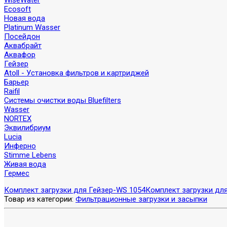
WiseWater
Ecosoft
Новая вода
Platinum Wasser
Посейдон
Аквабрайт
Аквафор
Гейзер
Atoll - Установка фильтров и картриджей
Барьер
Raifil
Системы очистки воды Bluefilters
Wasser
NORTEX
Эквилибриум
Lucia
Инферно
Stimme Lebens
Живая вода
Гермес
Комплект загрузки для Гейзер-WS 1054
Комплект загрузки для
Товар из категории:
Фильтрационные загрузки и засыпки