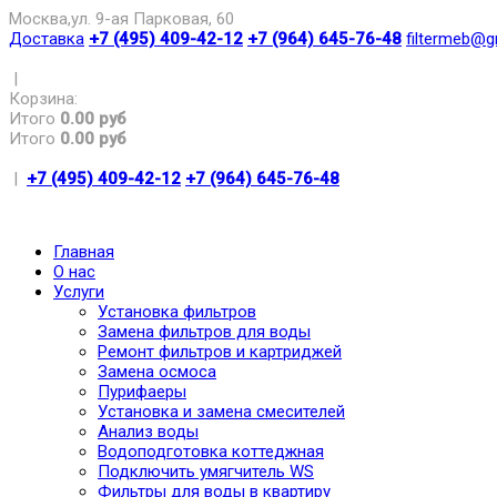
Москва,ул. 9-ая Парковая, 60
Доставка
+7 (495) 409-42-12
+7 (964) 645-76-48
filtermeb@g
|
Корзина:
Итого
0.00 руб
Итого
0.00 руб
|
+7 (495) 409-42-12
+7 (964) 645-76-48
Главная
О нас
Услуги
Установка фильтров
Замена фильтров для воды
Ремонт фильтров и картриджей
Замена осмоса
Пурифаеры
Установка и замена смесителей
Анализ воды
Водоподготовка коттеджная
Подключить умягчитель WS
Фильтры для воды в квартиру