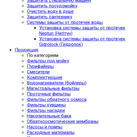
Защитить стиральную машину
Защитить посудомойку
Очистить воду в душе
Защитить сантехнику
Системы защиты от протечек воды
Установка системы защиты от протечек
Neptun (Нептун)
Установка системы защиты от протечек
Gidrolock (Гидролок)
Продукция
По категориям
Фильтры под мойку
Пурифайеры
Смесители
Комплектующие
Водонагреватели (бойлеры)
Магистральные фильтры
Проточные фильтры
Фильтры обратного осмоса
Фильтры кувшины
Фильтры насадки
Накопительные баки
Обратноосмотические мембраны
Насосы и помпы
Расходные материалы