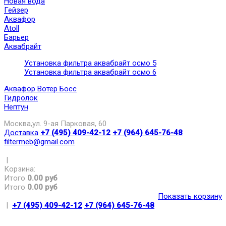
Новая вода
Гейзер
Аквафор
Atoll
Барьер
Аквабрайт
Установка фильтра аквабрайт осмо 5
Установка фильтра аквабрайт осмо 6
Аквафор Вотер Босс
Гидролок
Нептун
Москва,ул. 9-ая Парковая, 60
Доставка
+7 (495) 409-42-12
+7 (964) 645-76-48
filtermeb@gmail.com
|
Корзина:
Итого
0.00 руб
Итого
0.00 руб
Показать корзину
|
+7 (495) 409-42-12
+7 (964) 645-76-48