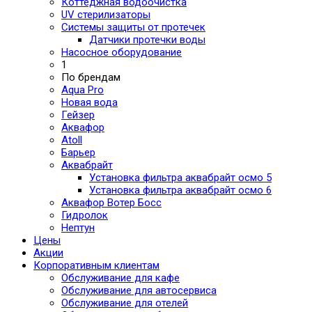
Коттеджная водоочистка
UV стерилизаторы
Системы защиты от протечек
Датчики протечки воды
Насосное оборудование
1
По брендам
Aqua Pro
Новая вода
Гейзер
Аквафор
Atoll
Барьер
Аквабрайт
Установка фильтра аквабрайт осмо 5
Установка фильтра аквабрайт осмо 6
Аквафор Вотер Босс
Гидролок
Нептун
Цены
Акции
Корпоративным клиентам
Обслуживание для кафе
Обслуживание для автосервиса
Обслуживание для отелей