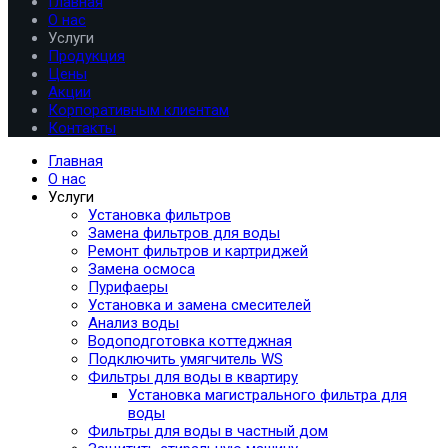
Главная
О нас
Услуги
Продукция
Цены
Акции
Корпоративным клиентам
Контакты
Главная
О нас
Услуги
Установка фильтров
Замена фильтров для воды
Ремонт фильтров и картриджей
Замена осмоса
Пурифаеры
Установка и замена смесителей
Анализ воды
Водоподготовка коттеджная
Подключить умягчитель WS
Фильтры для воды в квартиру
Установка магистрального фильтра для
воды
Фильтры для воды в частный дом