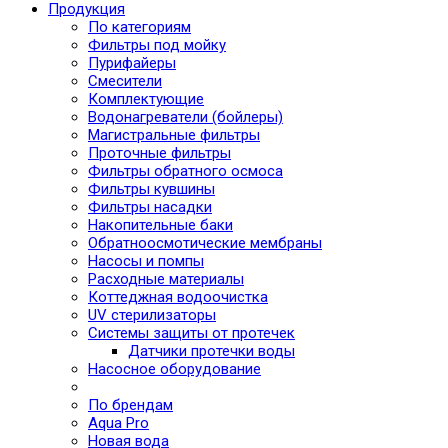
Продукция
По категориям
Фильтры под мойку
Пурифайеры
Смесители
Комплектующие
Водонагреватели (бойлеры)
Магистральные фильтры
Проточные фильтры
Фильтры обратного осмоса
Фильтры кувшины
Фильтры насадки
Накопительные баки
Обратноосмотические мембраны
Насосы и помпы
Расходные материалы
Коттеджная водоочистка
UV стерилизаторы
Системы защиты от протечек
Датчики протечки воды
Насосное оборудование
По брендам
Aqua Pro
Новая вода