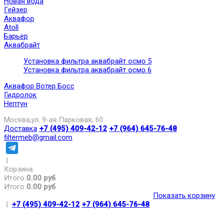
Новая вода
Гейзер
Аквафор
Atoll
Барьер
Аквабрайт
Установка фильтра аквабрайт осмо 5
Установка фильтра аквабрайт осмо 6
Аквафор Вотер Босс
Гидролок
Нептун
Москва,ул. 9-ая Парковая, 60
Доставка
+7 (495) 409-42-12
+7 (964) 645-76-48
filtermeb@gmail.com
|
Корзина:
Итого
0.00 руб
Итого
0.00 руб
Показать корзину
|
+7 (495) 409-42-12
+7 (964) 645-76-48