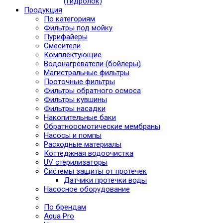
(Гидролок)
Продукция
По категориям
Фильтры под мойку
Пурифайеры
Смесители
Комплектующие
Водонагреватели (бойлеры)
Магистральные фильтры
Проточные фильтры
Фильтры обратного осмоса
Фильтры кувшины
Фильтры насадки
Накопительные баки
Обратноосмотические мембраны
Насосы и помпы
Расходные материалы
Коттеджная водоочистка
UV стерилизаторы
Системы защиты от протечек
Датчики протечки воды
Насосное оборудование
По брендам
Aqua Pro