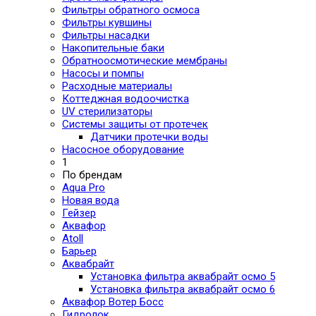
Фильтры обратного осмоса
Фильтры кувшины
Фильтры насадки
Накопительные баки
Обратноосмотические мембраны
Насосы и помпы
Расходные материалы
Коттеджная водоочистка
UV стерилизаторы
Системы защиты от протечек
Датчики протечки воды
Насосное оборудование
1
По брендам
Aqua Pro
Новая вода
Гейзер
Аквафор
Atoll
Барьер
Аквабрайт
Установка фильтра аквабрайт осмо 5
Установка фильтра аквабрайт осмо 6
Аквафор Вотер Босс
Гидролок