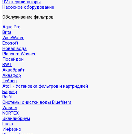
UV стерилизаторы
Насосное оборудование
Обслуживание фильтров
Aqua Pro
Brita
WiseWater
Ecosoft
Новая вода
Platinum Wasser
Посейдон
BWT
Аквабрайт
Аквафор
Гейзер
Atoll - Установка фильтров и картриджей
Барьер
Raifil
Системы очистки воды Bluefilters
Wasser
NORTEX
Эквилибриум
Lucia
Инферно