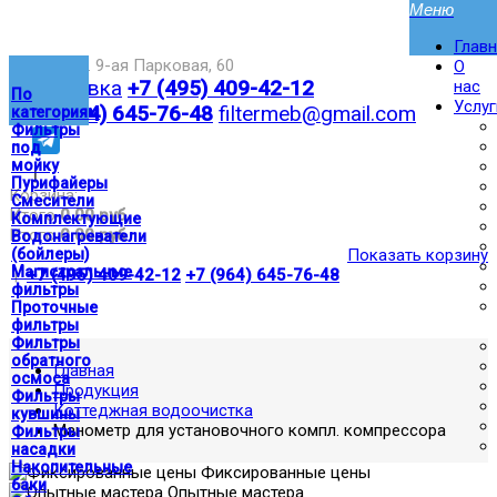
Глав
Москва,ул. 9-ая Парковая, 60
О
Доставка
+7 (495) 409-42-12
нас
По
Услуг
+7 (964) 645-76-48
filtermeb@gmail.com
категориям
Фильтры
под
мойку
|
Пурифайеры
Корзина:
Смесители
Итого
0.00 руб
Комплектующие
Итого
0.00 руб
Водонагреватели
(бойлеры)
Показать корзину
Магистральные
|
+7 (495) 409-42-12
+7 (964) 645-76-48
фильтры
Проточные
фильтры
Фильтры
обратного
Главная
осмоса
Продукция
Фильтры
Коттеджная водоочистка
кувшины
Манометр для установочного компл. компрессора
Фильтры
насадки
Накопительные
Фиксированные цены
баки
Опытные мастера