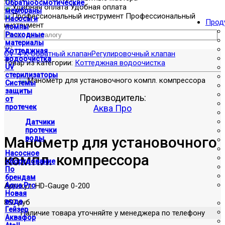
Обратноосмотические
Удобная оплата
мембраны
Профессиональный
Насосы и
Прод
инструмент
помпы
Расходные
материалы
Коттеджная
СV-4-K Обратный клапан
Регулировочный клапан
водоочистка
Товар из категории:
Коттеджная водоочистка
UV
стерилизаторы
Системы
защиты
Производитель:
от
протечек
Аква Про
Датчики
протечки
Манометр для установочного
воды
Насосное
компл. компрессора
оборудование
По
брендам
Артикул:
HD-Gauge 0-200
Aqua Pro
Новая
вода
850 руб
Гейзер
Наличие товара уточняйте у менеджера по телефону
Аквафор