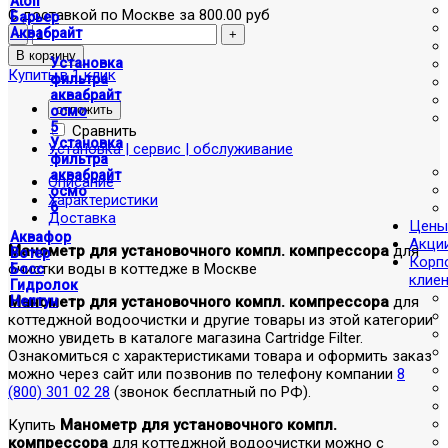
Atoll
С доставкой по Москве за 800.00 руб
Барьер
Аквабрайт
Установка
Купить в 1 клик
фильтра
аквабрайт
отложить
осмо
5
Сравнить
Установка
Установка | сервис | обслуживание
фильтра
аквабрайт
Описание
осмо
Характеристики
6
Доставка
Цены
Аквафор
Акци
Манометр для установочного компл. компрессора
для
Вотер
Корп
очистки воды в коттедже в Москве
Босс
клие
Гидролок
Манометр для установочного компл. компрессора
для
Нептун
коттеджной водоочистки и другие товары из этой категории
можно увидеть в каталоге магазина Cartridge Filter.
Ознакомиться с характеристиками товара и оформить заказ
можно через сайт или позвонив по телефону компании
8
(800) 301 02 28
(звонок бесплатный по РФ).
Купить
Манометр для установочного компл.
компрессора
для коттеджной водоочистки можно с