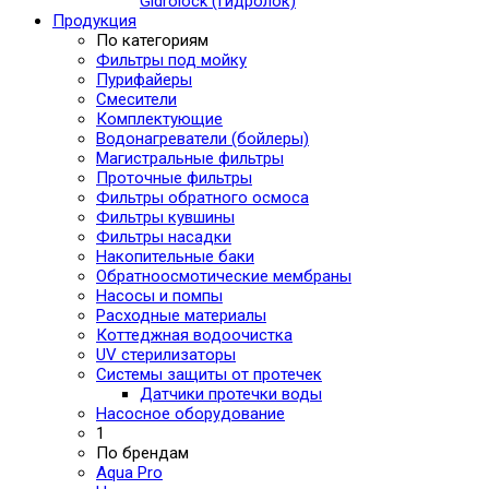
Gidrolock (Гидролок)
Продукция
По категориям
Фильтры под мойку
Пурифайеры
Смесители
Комплектующие
Водонагреватели (бойлеры)
Магистральные фильтры
Проточные фильтры
Фильтры обратного осмоса
Фильтры кувшины
Фильтры насадки
Накопительные баки
Обратноосмотические мембраны
Насосы и помпы
Расходные материалы
Коттеджная водоочистка
UV стерилизаторы
Системы защиты от протечек
Датчики протечки воды
Насосное оборудование
1
По брендам
Aqua Pro