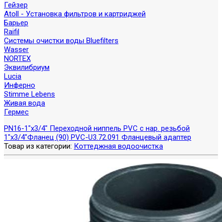
Гейзер
Atoll - Установка фильтров и картриджей
Барьер
Raifil
Системы очистки воды Bluefilters
Wasser
NORTEX
Эквилибриум
Lucia
Инферно
Stimme Lebens
Живая вода
Гермес
PN16-1"x3/4" Переходной ниппель PVC c нар. резьбой
1"x3/4"
Фланец (90) PVC-U3.72.091 Фланцевый адаптер
Товар из категории:
Коттеджная водоочистка