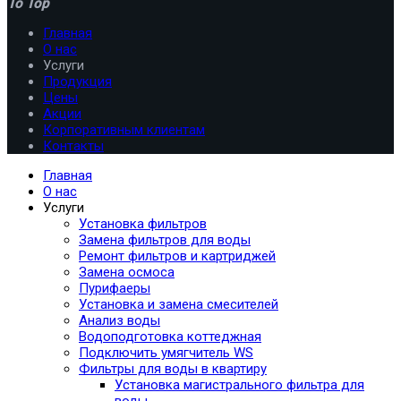
To Top
Главная
О нас
Услуги
Продукция
Цены
Акции
Корпоративным клиентам
Контакты
Главная
О нас
Услуги
Установка фильтров
Замена фильтров для воды
Ремонт фильтров и картриджей
Замена осмоса
Пурифаеры
Установка и замена смесителей
Анализ воды
Водоподготовка коттеджная
Подключить умягчитель WS
Фильтры для воды в квартиру
Установка магистрального фильтра для
воды