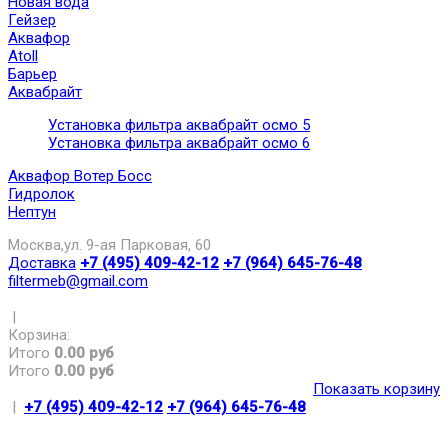
Новая вода
Гейзер
Аквафор
Atoll
Барьер
Аквабрайт
Установка фильтра аквабрайт осмо 5
Установка фильтра аквабрайт осмо 6
Аквафор Вотер Босс
Гидролок
Нептун
Москва,ул. 9-ая Парковая, 60
Доставка
+7 (495) 409-42-12
+7 (964) 645-76-48
filtermeb@gmail.com
|
Корзина:
Итого
0.00 руб
Итого
0.00 руб
Показать корзину
|
+7 (495) 409-42-12
+7 (964) 645-76-48