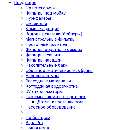
Продукция
По категориям
Фильтры под мойку
Пурифайеры
Смесители
Комплектующие
Водонагреватели (бойлеры)
Магистральные фильтры
Проточные фильтры
Фильтры обратного осмоса
Фильтры кувшины
Фильтры насадки
Накопительные баки
Обратноосмотические мембраны
Насосы и помпы
Расходные материалы
Коттеджная водоочистка
UV стерилизаторы
Системы защиты от протечек
Датчики протечки воды
Насосное оборудование
По брендам
Aqua Pro
Новая вода