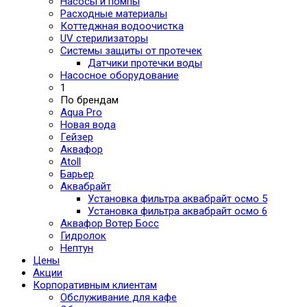
Насосы и помпы
Расходные материалы
Коттеджная водоочистка
UV стерилизаторы
Системы защиты от протечек
Датчики протечки воды
Насосное оборудование
1
По брендам
Aqua Pro
Новая вода
Гейзер
Аквафор
Atoll
Барьер
Аквабрайт
Установка фильтра аквабрайт осмо 5
Установка фильтра аквабрайт осмо 6
Аквафор Вотер Босс
Гидролок
Нептун
Цены
Акции
Корпоративным клиентам
Обслуживание для кафе