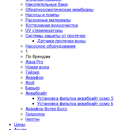
Накопительные баки
Обратноосмотические мембраны
Насосы и помпы
Расходные материалы
Коттеджная водоочистка
UV стерилизаторы
Системы защиты от протечек
Датчики протечки воды
Насосное оборудование
1
По брендам
Aqua Pro
Новая вода
Гейзер
Аквафор
Atoll
Барьер
Аквабрайт
Установка фильтра аквабрайт осмо 5
Установка фильтра аквабрайт осмо 6
Аквафор Вотер Босс
Гидролок
Нептун
Цены
Акции