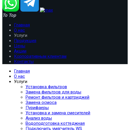
To Top
Главная
О нас
Услуги
Продукция
Цены
Акции
Корпоративным клиентам
Контакты
Главная
О нас
Услуги
Установка фильтров
Замена фильтров для воды
Ремонт фильтров и картриджей
Замена осмоса
Пурифаеры
Установка и замена смесителей
Анализ воды
Водоподготовка коттеджная
Подключить умягчитель WS