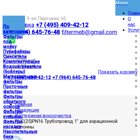
Глав
Москва,ул. 9-ая Парковая, 60
О
Доставка
+7 (495) 409-42-12
нас
По
Услуг
+7 (964) 645-76-48
filtermeb@gmail.com
категориям
Фильтры
под
мойку
|
Пурифайеры
Корзина:
Смесители
Итого
0.00 руб
Комплектующие
Итого
0.00 руб
Водонагреватели
(бойлеры)
Показать корзину
Магистральные
|
+7 (495) 409-42-12
+7 (964) 645-76-48
фильтры
Проточные
фильтры
Фильтры
обратного
Главная
осмоса
Продукция
Фильтры
Коттеджная водоочистка
кувшины
PVC(25)PN16 Трубопровод 1" для аэрационной
Фильтры
насадки
колонны
Накопительные
баки