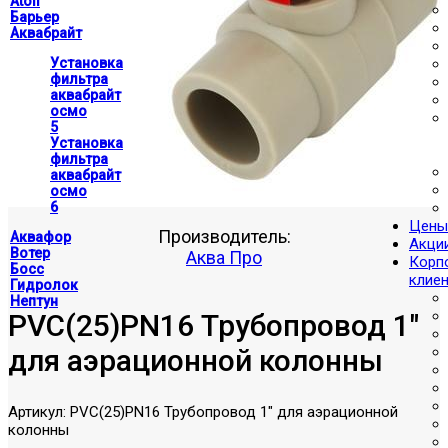
Atoll
Барьер
Аквабрайт
Установка
фильтра
аквабрайт
осмо
5
Установка
фильтра
аквабрайт
осмо
6
Цены
Производитель:
Аквафор
Акци
Вотер
Аква Про
Корп
Босс
клие
Гидролок
Нептун
PVC(25)PN16 Трубопровод 1"
для аэрационной колонны
Артикул:
PVC(25)PN16 Трубопровод 1" для аэрационной
колонны