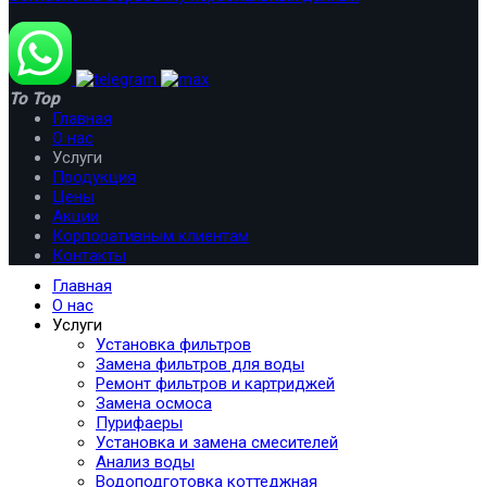
To Top
Главная
О нас
Услуги
Продукция
Цены
Акции
Корпоративным клиентам
Контакты
Главная
О нас
Услуги
Установка фильтров
Замена фильтров для воды
Ремонт фильтров и картриджей
Замена осмоса
Пурифаеры
Установка и замена смесителей
Анализ воды
Водоподготовка коттеджная