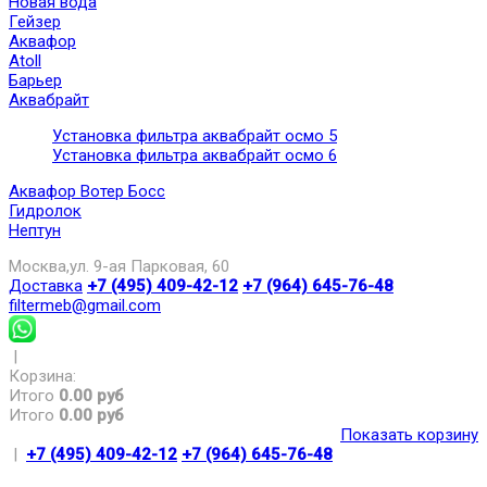
Новая вода
Гейзер
Аквафор
Atoll
Барьер
Аквабрайт
Установка фильтра аквабрайт осмо 5
Установка фильтра аквабрайт осмо 6
Аквафор Вотер Босс
Гидролок
Нептун
Москва,ул. 9-ая Парковая, 60
Доставка
+7 (495) 409-42-12
+7 (964) 645-76-48
filtermeb@gmail.com
|
Корзина:
Итого
0.00 руб
Итого
0.00 руб
Показать корзину
|
+7 (495) 409-42-12
+7 (964) 645-76-48