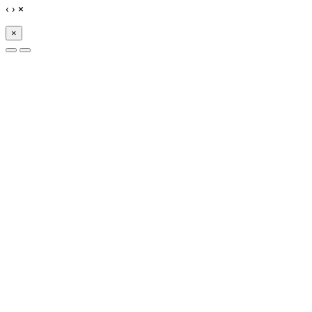
‹
›
×
×