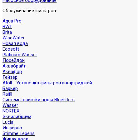
Насосное оборудование
Обслуживание фильтров
Aqua Pro
BWT
Brita
WiseWater
Новая вода
Ecosoft
Platinum Wasser
Посейдон
Аквабрайт
Аквафор
Гейзер
Atoll - Установка фильтров и картриджей
Барьер
Raifil
Системы очистки воды Bluefilters
Wasser
NORTEX
Эквилибриум
Lucia
Инферно
Stimme Lebens
Живая вода