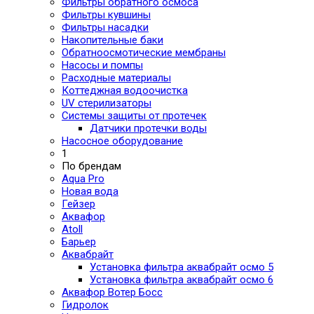
Фильтры обратного осмоса
Фильтры кувшины
Фильтры насадки
Накопительные баки
Обратноосмотические мембраны
Насосы и помпы
Расходные материалы
Коттеджная водоочистка
UV стерилизаторы
Системы защиты от протечек
Датчики протечки воды
Насосное оборудование
1
По брендам
Aqua Pro
Новая вода
Гейзер
Аквафор
Atoll
Барьер
Аквабрайт
Установка фильтра аквабрайт осмо 5
Установка фильтра аквабрайт осмо 6
Аквафор Вотер Босс
Гидролок