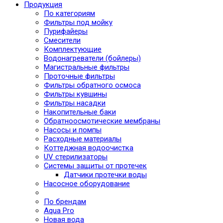
Продукция
По категориям
Фильтры под мойку
Пурифайеры
Смесители
Комплектующие
Водонагреватели (бойлеры)
Магистральные фильтры
Проточные фильтры
Фильтры обратного осмоса
Фильтры кувшины
Фильтры насадки
Накопительные баки
Обратноосмотические мембраны
Насосы и помпы
Расходные материалы
Коттеджная водоочистка
UV стерилизаторы
Системы защиты от протечек
Датчики протечки воды
Насосное оборудование
По брендам
Aqua Pro
Новая вода