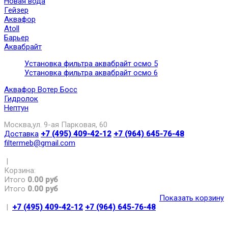
Новая вода
Гейзер
Аквафор
Atoll
Барьер
Аквабрайт
Установка фильтра аквабрайт осмо 5
Установка фильтра аквабрайт осмо 6
Аквафор Вотер Босс
Гидролок
Нептун
Москва,ул. 9-ая Парковая, 60
Доставка
+7 (495) 409-42-12
+7 (964) 645-76-48
filtermeb@gmail.com
|
Корзина:
Итого
0.00 руб
Итого
0.00 руб
Показать корзину
|
+7 (495) 409-42-12
+7 (964) 645-76-48