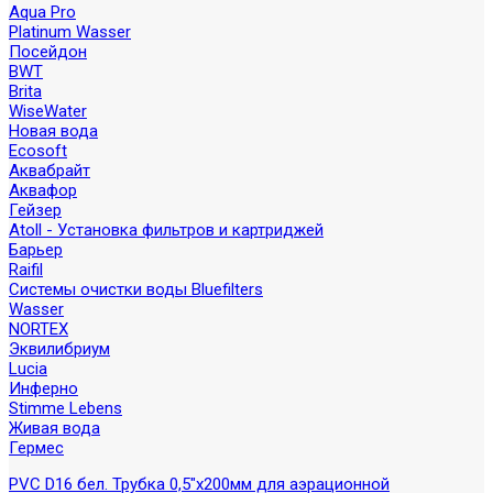
Aqua Pro
Platinum Wasser
Посейдон
BWT
Brita
WiseWater
Новая вода
Ecosoft
Аквабрайт
Аквафор
Гейзер
Atoll - Установка фильтров и картриджей
Барьер
Raifil
Системы очистки воды Bluefilters
Wasser
NORTEX
Эквилибриум
Lucia
Инферно
Stimme Lebens
Живая вода
Гермес
PVC D16 бел. Трубка 0,5"x200мм для аэрационной