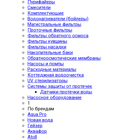
Пурифайеры
Смесители
Комплектующие
Водонагреватели (бойлеры)
Магистральные фильтры
Проточные фильтры
Фильтры обратного осмоса
Фильтры кувшины
Фильтры насадки
Накопительные баки
Обратноосмотические мембраны
Насосы и помпы
Расходные материалы
Коттеджная водоочистка
UV стерилизаторы
Системы защиты от протечек
Датчики протечки воды
Насосное оборудование
1
По брендам
Aqua Pro
Новая вода
Гейзер
Аквафор
Atoll