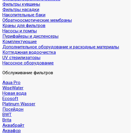
Фильтры кувшины
Фильтры насадки
Накопительные баки
Обратноосмотические мембраны
Краны для фильтров
Насосы и помпы
Пурифайеры и диспенсеры
Комплектующие
Дополнительное оборудование и расходные материалы
Коттеджная водоочистка
UV стерилизаторы
Насосное оборудование
Обслуживание фильтров
Aqua Pro
WiseWater
Новая вода
Ecosoft
Platinum Wasser
Посейдон
BWT
Brita
Аквабрайт
Аквафор