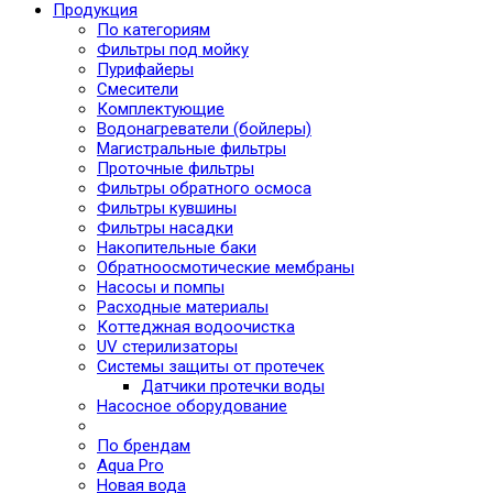
Продукция
По категориям
Фильтры под мойку
Пурифайеры
Смесители
Комплектующие
Водонагреватели (бойлеры)
Магистральные фильтры
Проточные фильтры
Фильтры обратного осмоса
Фильтры кувшины
Фильтры насадки
Накопительные баки
Обратноосмотические мембраны
Насосы и помпы
Расходные материалы
Коттеджная водоочистка
UV стерилизаторы
Системы защиты от протечек
Датчики протечки воды
Насосное оборудование
По брендам
Aqua Pro
Новая вода