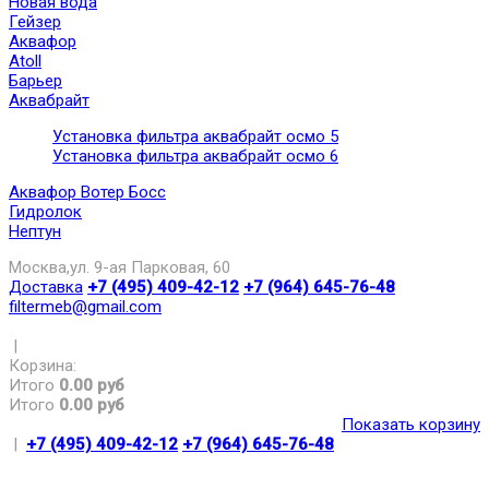
Новая вода
Гейзер
Аквафор
Atoll
Барьер
Аквабрайт
Установка фильтра аквабрайт осмо 5
Установка фильтра аквабрайт осмо 6
Аквафор Вотер Босс
Гидролок
Нептун
Москва,ул. 9-ая Парковая, 60
Доставка
+7 (495) 409-42-12
+7 (964) 645-76-48
filtermeb@gmail.com
|
Корзина:
Итого
0.00 руб
Итого
0.00 руб
Показать корзину
|
+7 (495) 409-42-12
+7 (964) 645-76-48