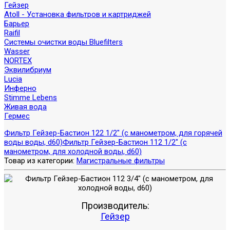
Гейзер
Atoll - Установка фильтров и картриджей
Барьер
Raifil
Системы очистки воды Bluefilters
Wasser
NORTEX
Эквилибриум
Lucia
Инферно
Stimme Lebens
Живая вода
Гермес
Фильтр Гейзер-Бастион 122 1/2" (с манометром, для горячей
воды воды, d60)
Фильтр Гейзер-Бастион 112 1/2" (с
манометром, для холодной воды, d60)
Товар из категории:
Магистральные фильтры
Производитель:
Гейзер