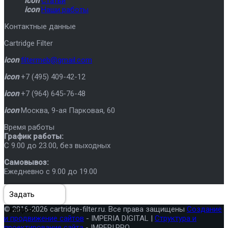
icon
Статьи
icon
Наши работы
Контактные данные
Cartridge Filter
icon
filtermeb@gmail.com
icon
+7 (495) 409-42-12
icon
+7 (964) 645-76-48
icon
Москва
,
9-ая Парковая, 60
Время работы
График работы:
C 9.00 до 23.00, без выходных
Самовывоз:
Ежедневно с 9.00 до 19.00
Задать
© 2016-2026 cartridge-filter.ru. Все права защищены
Создание
вопрос
и продвижение сайтов
- IMPERIA DIGITAL |
Структура и
проектирование сайта
- IMPERI.PRO