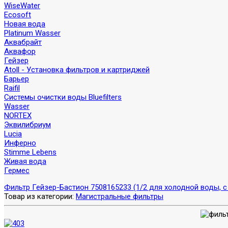
WiseWater
Ecosoft
Новая вода
Platinum Wasser
Аквабрайт
Аквафор
Гейзер
Atoll - Установка фильтров и картриджей
Барьер
Raifil
Системы очистки воды Bluefilters
Wasser
NORTEX
Эквилибриум
Lucia
Инферно
Stimme Lebens
Живая вода
Гермес
Фильтр Гейзер-Бастион 7508165233 (1/2 для холодной воды, с
Товар из категории:
Магистральные фильтры