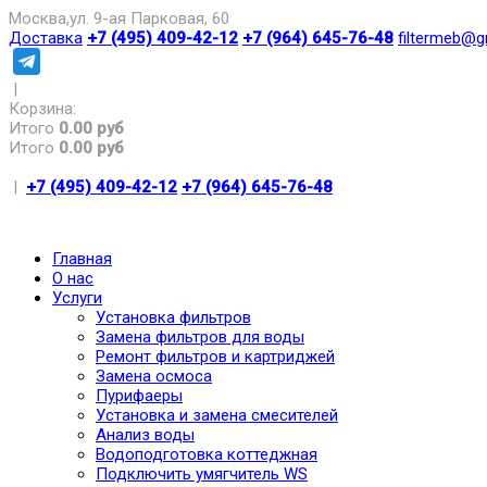
Москва,ул. 9-ая Парковая, 60
Доставка
+7 (495) 409-42-12
+7 (964) 645-76-48
filtermeb@g
|
Корзина:
Итого
0.00 руб
Итого
0.00 руб
|
+7 (495) 409-42-12
+7 (964) 645-76-48
Главная
О нас
Услуги
Установка фильтров
Замена фильтров для воды
Ремонт фильтров и картриджей
Замена осмоса
Пурифаеры
Установка и замена смесителей
Анализ воды
Водоподготовка коттеджная
Подключить умягчитель WS