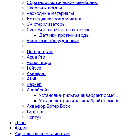
Обратноосмотические мембраны
Насосы и помпы
Расходные материалы
Коттеджная водоочистка
UV стерилизаторы
Системы защиты от протечек
Датчики протечки воды
Насосное оборудование
По брендам
Aqua Pro
Новая вода
Гейзер
Аквафор
Atoll
Барьер
Аквабрайт
Установка фильтра аквабрайт осмо 5
Установка фильтра аквабрайт осмо 6
Аквафор Вотер Босс
Гидролок
Нептун
Цены
Акции
Корпоративным клиентам