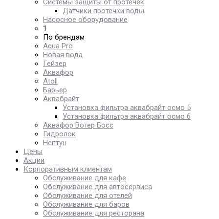
Системы защиты от протечек
Датчики протечки воды
Насосное оборудование
1
По брендам
Aqua Pro
Новая вода
Гейзер
Аквафор
Atoll
Барьер
Аквабрайт
Установка фильтра аквабрайт осмо 5
Установка фильтра аквабрайт осмо 6
Аквафор Вотер Босс
Гидролок
Нептун
Цены
Акции
Корпоративным клиентам
Обслуживание для кафе
Обслуживание для автосервиса
Обслуживание для отелей
Обслуживание для баров
Обслуживание для ресторана