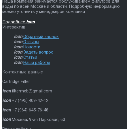
Наша компания занимается обслуживанием фильтров для
воды по всей Москве и области. Подробную информацию
можно уточнить у менеджеров компании
Подробнее
icon
Интерактив
icon
Обратный звонок
icon
Отзывы
icon
Новости
icon
Задать вопрос
icon
Статьи
icon
Наши работы
Контактные данные
Cartridge Filter
icon
filtermeb@gmail.com
icon
+7 (495) 409-42-12
icon
+7 (964) 645-76-48
icon
Москва
,
9-ая Парковая, 60
Время работы