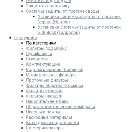
Очистить воду в душе
Защитить сантехнику
Системы защиты от протечек воды
Установка системы защиты от протечек
Neptun (Нептун)
Установка системы защиты от протечек
Gidrolock (Гидролок)
Продукция
По категориям
Фильтры под мойку
Пурифайеры
Смесители
Комплектующие
Водонагреватели (бойлеры)
Магистральные фильтры
Проточные фильтры
Фильтры обратного осмоса
Фильтры кувшины
Фильтры насадки
Накопительные баки
Обратноосмотические мембраны
Насосы и помпы
Расходные материалы
Коттеджная водоочистка
UV стерилизаторы