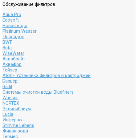
Обслуживание фильтров
Aqua Pro
Ecosoft
Новая вода
Platinum Wasser
Посейдон
BWT
Brita
WiseWater
Аквабрайт
Аквафор
Гейзер
Atoll - Установка фильтров и картриджей
Барьер
Raifil
Системы очистки воды Bluefilters
Wasser
NORTEX
Эквилибриум
Lucia
Инферно
Stimme Lebens
Живая вода
Гермес