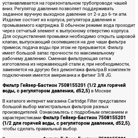
устанавливается на горизонтальном трубопроводе чашей
вниз. Регулятор давления позволяет поддерживать
заданное вручную выходное давление от 2-х до 6-ти атм.
Изделие состоит из корпуса, регулятора давления и
промываемого картриджа. В обычном режиме вода проходит
через сетчатый элемент к выпускному отверстию корпуса.
Для осуществления промывки необходимо открыть шаровой
клапан, выпускающий скопившиеся на дне чаши фильтра
примеси; подача воды при этом не прерывается. Фильтр
имеет большой запас прочности по максимальному
рабочему давлению. Сменная фильтрующая сетка
изготовлена из нержавеющей стали и, при необходимости,
заменяется на другую без демонтажа фильтра.В комплекте
подключения имеется американка и фитинг 3/8 JG.
Фильтр Гейзер-Бастион 7508155201 (1/2 для горячей
воды, с регулятором давления, d52,5)
в Москве
В каталоге интернет магазина Cartridge Filter представлен
большой выбор магистральных фильтров разных
производителей. Ознакомьтесь с подробным описанием и
характеристиками
Фильтр Гейзер-Бастион 7508155201
(1/2 для горячей воды, с регулятором давления, d52,5)
,
чтобы сделать правильный выбор.