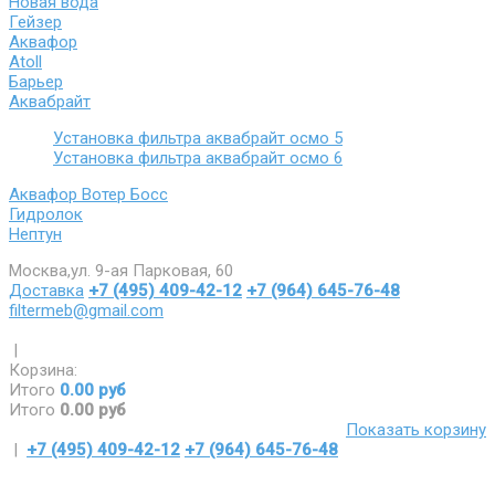
Новая вода
Гейзер
Аквафор
Atoll
Барьер
Аквабрайт
Установка фильтра аквабрайт осмо 5
Установка фильтра аквабрайт осмо 6
Аквафор Вотер Босс
Гидролок
Нептун
Москва,ул. 9-ая Парковая, 60
Доставка
+7 (495) 409-42-12
+7 (964) 645-76-48
filtermeb@gmail.com
|
Корзина:
Итого
0.00 руб
Итого
0.00 руб
Показать корзину
|
+7 (495) 409-42-12
+7 (964) 645-76-48