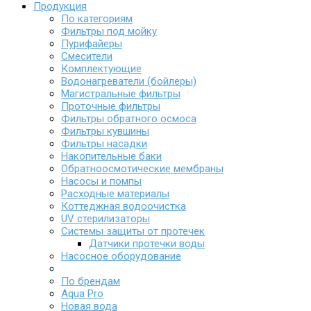
Продукция
По категориям
Фильтры под мойку
Пурифайеры
Смесители
Комплектующие
Водонагреватели (бойлеры)
Магистральные фильтры
Проточные фильтры
Фильтры обратного осмоса
Фильтры кувшины
Фильтры насадки
Накопительные баки
Обратноосмотические мембраны
Насосы и помпы
Расходные материалы
Коттеджная водоочистка
UV стерилизаторы
Системы защиты от протечек
Датчики протечки воды
Насосное оборудование
По брендам
Aqua Pro
Новая вода