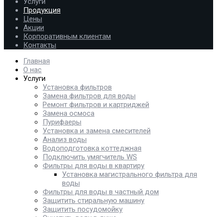
Услуги
Продукция
Цены
Акции
Корпоративным клиентам
Контакты
Главная
О нас
Услуги
Установка фильтров
Замена фильтров для воды
Ремонт фильтров и картриджей
Замена осмоса
Пурифаеры
Установка и замена смесителей
Анализ воды
Водоподготовка коттеджная
Подключить умягчитель WS
Фильтры для воды в квартиру
Установка магистрального фильтра для
воды
Фильтры для воды в частный дом
Защитить стиральную машину
Защитить посудомойку