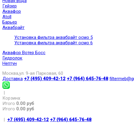
Новая вода
Гейзер
Аквафор
Atoll
Барьер
Аквабрайт
Установка фильтра аквабрайт осмо 5
Установка фильтра аквабрайт осмо 6
Аквафор Вотер Босс
Гидролок
Нептун
Москва,ул. 9-ая Парковая, 60
Доставка
+7 (495) 409-42-12
+7 (964) 645-76-48
filtermeb@g
|
Корзина:
Итого
0.00 руб
Итого
0.00 руб
|
+7 (495) 409-42-12
+7 (964) 645-76-48