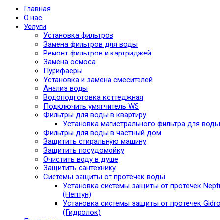
Главная
О нас
Услуги
Установка фильтров
Замена фильтров для воды
Ремонт фильтров и картриджей
Замена осмоса
Пурифаеры
Установка и замена смесителей
Анализ воды
Водоподготовка коттеджная
Подключить умягчитель WS
Фильтры для воды в квартиру
Установка магистрального фильтра для воды
Фильтры для воды в частный дом
Защитить стиральную машину
Защитить посудомойку
Очистить воду в душе
Защитить сантехнику
Системы защиты от протечек воды
Установка системы защиты от протечек Nept
(Нептун)
Установка системы защиты от протечек Gidro
(Гидролок)