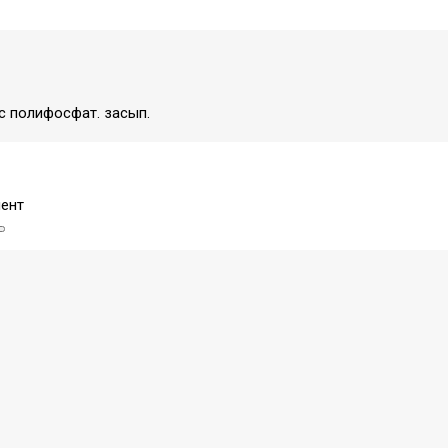
 с полифосфат. засып.
ент