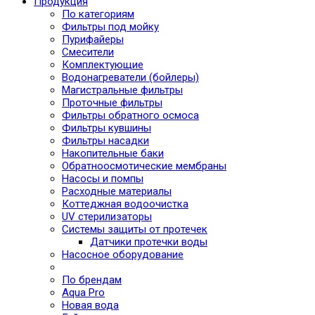
Продукция
По категориям
Фильтры под мойку
Пурифайеры
Смесители
Комплектующие
Водонагреватели (бойлеры)
Магистральные фильтры
Проточные фильтры
Фильтры обратного осмоса
Фильтры кувшины
Фильтры насадки
Накопительные баки
Обратноосмотические мембраны
Насосы и помпы
Расходные материалы
Коттеджная водоочистка
UV стерилизаторы
Системы защиты от протечек
Датчики протечки воды
Насосное оборудование
По брендам
Aqua Pro
Новая вода