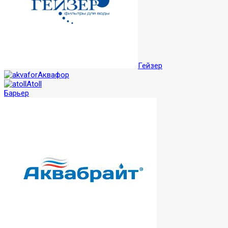
Гейзер
Аквафор
Atoll
Барьер