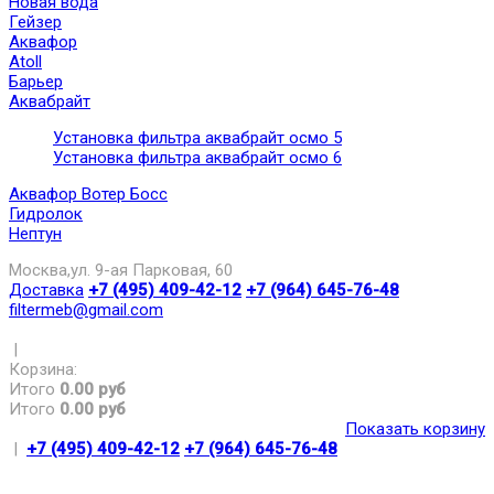
Новая вода
Гейзер
Аквафор
Atoll
Барьер
Аквабрайт
Установка фильтра аквабрайт осмо 5
Установка фильтра аквабрайт осмо 6
Аквафор Вотер Босс
Гидролок
Нептун
Москва,ул. 9-ая Парковая, 60
Доставка
+7 (495) 409-42-12
+7 (964) 645-76-48
filtermeb@gmail.com
|
Корзина:
Итого
0.00 руб
Итого
0.00 руб
Показать корзину
|
+7 (495) 409-42-12
+7 (964) 645-76-48