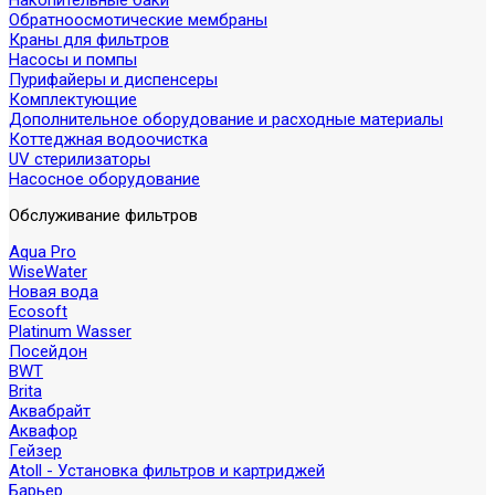
Накопительные баки
Обратноосмотические мембраны
Краны для фильтров
Насосы и помпы
Пурифайеры и диспенсеры
Комплектующие
Дополнительное оборудование и расходные материалы
Коттеджная водоочистка
UV стерилизаторы
Насосное оборудование
Обслуживание фильтров
Aqua Pro
WiseWater
Новая вода
Ecosoft
Platinum Wasser
Посейдон
BWT
Brita
Аквабрайт
Аквафор
Гейзер
Atoll - Установка фильтров и картриджей
Барьер