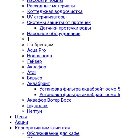
Насосы и помпы
Расходные материалы
Коттеджная водоочистка
UV стерилизаторы
Системы защиты от протечек
Датчики протечки воды
Насосное оборудование
1
По брендам
Aqua Pro
Новая вода
Гейзер
Аквафор
Atoll
Барьер
Аквабрайт
Установка фильтра аквабрайт осмо 5
Установка фильтра аквабрайт осмо 6
Аквафор Вотер Босс
Гидролок
Нептун
Цены
Акции
Корпоративным клиентам
Обслуживание для кафе