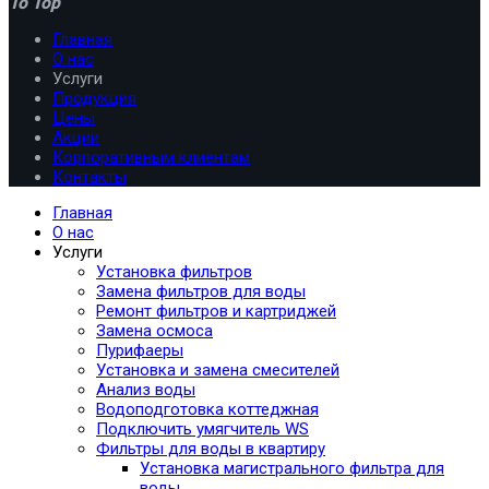
To Top
Главная
О нас
Услуги
Продукция
Цены
Акции
Корпоративным клиентам
Контакты
Главная
О нас
Услуги
Установка фильтров
Замена фильтров для воды
Ремонт фильтров и картриджей
Замена осмоса
Пурифаеры
Установка и замена смесителей
Анализ воды
Водоподготовка коттеджная
Подключить умягчитель WS
Фильтры для воды в квартиру
Установка магистрального фильтра для
воды