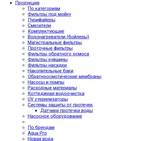
Продукция
По категориям
Фильтры под мойку
Пурифайеры
Смесители
Комплектующие
Водонагреватели (бойлеры)
Магистральные фильтры
Проточные фильтры
Фильтры обратного осмоса
Фильтры кувшины
Фильтры насадки
Накопительные баки
Обратноосмотические мембраны
Насосы и помпы
Расходные материалы
Коттеджная водоочистка
UV стерилизаторы
Системы защиты от протечек
Датчики протечки воды
Насосное оборудование
По брендам
Aqua Pro
Новая вода