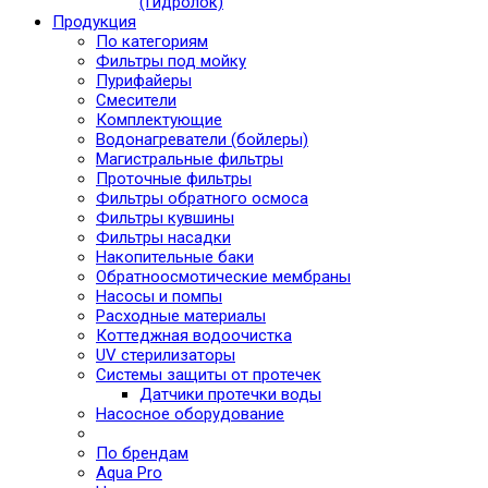
(Гидролок)
Продукция
По категориям
Фильтры под мойку
Пурифайеры
Смесители
Комплектующие
Водонагреватели (бойлеры)
Магистральные фильтры
Проточные фильтры
Фильтры обратного осмоса
Фильтры кувшины
Фильтры насадки
Накопительные баки
Обратноосмотические мембраны
Насосы и помпы
Расходные материалы
Коттеджная водоочистка
UV стерилизаторы
Системы защиты от протечек
Датчики протечки воды
Насосное оборудование
По брендам
Aqua Pro