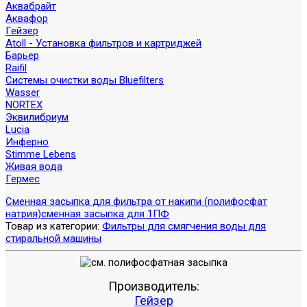
Аквабрайт
Аквафор
Гейзер
Atoll - Установка фильтров и картриджей
Барьер
Raifil
Системы очистки воды Bluefilters
Wasser
NORTEX
Эквилибриум
Lucia
Инферно
Stimme Lebens
Живая вода
Гермес
Сменная засыпка для фильтра от накипи (полифосфат
натрия)
сменная засыпка для 1ПФ
Товар из категории:
Фильтры для смягчения воды для
стиральной машины
Производитель:
Гейзер