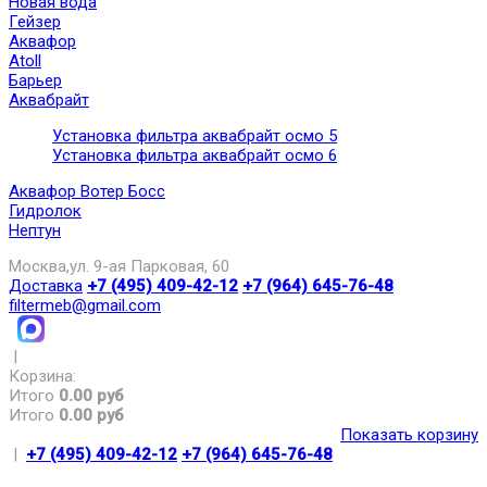
Новая вода
Гейзер
Аквафор
Atoll
Барьер
Аквабрайт
Установка фильтра аквабрайт осмо 5
Установка фильтра аквабрайт осмо 6
Аквафор Вотер Босс
Гидролок
Нептун
Москва,ул. 9-ая Парковая, 60
Доставка
+7 (495) 409-42-12
+7 (964) 645-76-48
filtermeb@gmail.com
|
Корзина:
Итого
0.00 руб
Итого
0.00 руб
Показать корзину
|
+7 (495) 409-42-12
+7 (964) 645-76-48