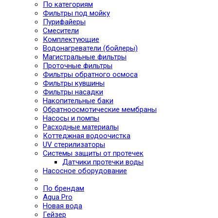
По категориям
Фильтры под мойку
Пурифайеры
Смесители
Комплектующие
Водонагреватели (бойлеры)
Магистральные фильтры
Проточные фильтры
Фильтры обратного осмоса
Фильтры кувшины
Фильтры насадки
Накопительные баки
Обратноосмотические мембраны
Насосы и помпы
Расходные материалы
Коттеджная водоочистка
UV стерилизаторы
Системы защиты от протечек
Датчики протечки воды
Насосное оборудование
По брендам
Aqua Pro
Новая вода
Гейзер