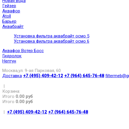
Новая вода
Гейзер
Аквафор
Atoll
Барьер
Аквабрайт
Установка фильтра аквабрайт осмо 5
Установка фильтра аквабрайт осмо 6
Аквафор Вотер Босс
Гидролок
Нептун
Москва,ул. 9-ая Парковая, 60
Доставка
+7 (495) 409-42-12
+7 (964) 645-76-48
filtermeb@g
|
Корзина:
Итого
0.00 руб
Итого
0.00 руб
|
+7 (495) 409-42-12
+7 (964) 645-76-48