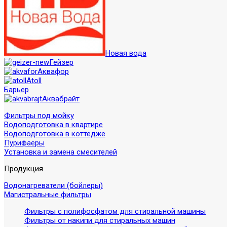
Новая вода
Гейзер
Аквафор
Atoll
Барьер
Аквабрайт
Фильтры под мойку
Водоподготовка в квартире
Водоподготовка в коттедже
Пурифаеры
Установка и замена смесителей
Продукция
Водонагреватели (бойлеры)
Магистральные фильтры
Фильтры с полифосфатом для стиральной машины
Фильтры от накипи для стиральных машин