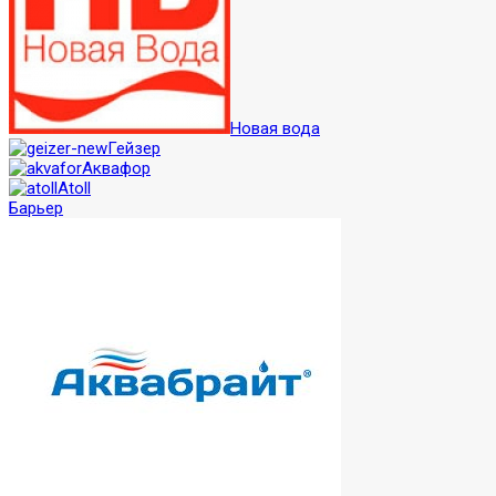
Новая вода
Гейзер
Аквафор
Atoll
Барьер