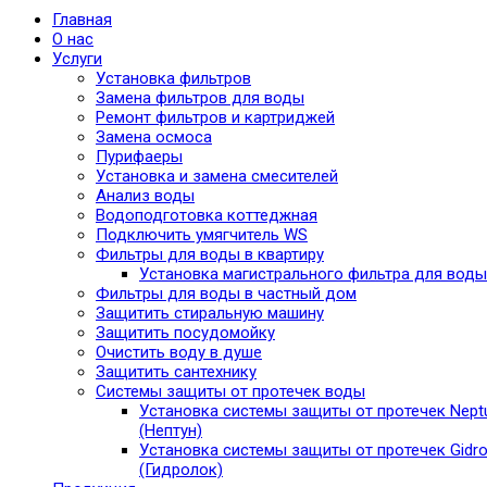
Главная
О нас
Услуги
Установка фильтров
Замена фильтров для воды
Ремонт фильтров и картриджей
Замена осмоса
Пурифаеры
Установка и замена смесителей
Анализ воды
Водоподготовка коттеджная
Подключить умягчитель WS
Фильтры для воды в квартиру
Установка магистрального фильтра для воды
Фильтры для воды в частный дом
Защитить стиральную машину
Защитить посудомойку
Очистить воду в душе
Защитить сантехнику
Системы защиты от протечек воды
Установка системы защиты от протечек Nept
(Нептун)
Установка системы защиты от протечек Gidro
(Гидролок)