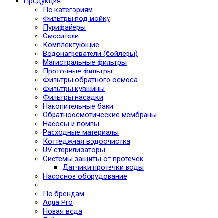
Продукция
По категориям
Фильтры под мойку
Пурифайеры
Смесители
Комплектующие
Водонагреватели (бойлеры)
Магистральные фильтры
Проточные фильтры
Фильтры обратного осмоса
Фильтры кувшины
Фильтры насадки
Накопительные баки
Обратноосмотические мембраны
Насосы и помпы
Расходные материалы
Коттеджная водоочистка
UV стерилизаторы
Системы защиты от протечек
Датчики протечки воды
Насосное оборудование
По брендам
Aqua Pro
Новая вода