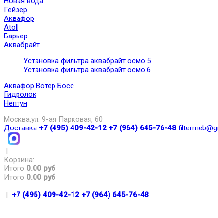
Новая вода
Гейзер
Аквафор
Atoll
Барьер
Аквабрайт
Установка фильтра аквабрайт осмо 5
Установка фильтра аквабрайт осмо 6
Аквафор Вотер Босс
Гидролок
Нептун
Москва,ул. 9-ая Парковая, 60
Доставка
+7 (495) 409-42-12
+7 (964) 645-76-48
filtermeb@g
|
Корзина:
Итого
0.00 руб
Итого
0.00 руб
|
+7 (495) 409-42-12
+7 (964) 645-76-48