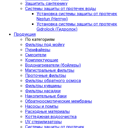
Защитить сантехнику
Системы защиты от протечек воды
Установка системы защиты от протечек
Neptun (Нептун)
Установка системы защиты от протечек
Gidrolock (Гидролок)
Продукция
По категориям
Фильтры под мойку
Пурифайеры
Смесители
Комплектующие
Водонагреватели (бойлеры)
Магистральные фильтры
Проточные фильтры
Фильтры обратного осмоса
Фильтры кувшины
Фильтры насадки
Накопительные баки
Обратноосмотические мембраны
Насосы и помпы
Расходные материалы
Коттеджная водоочистка
UV стерилизаторы
Системы защиты от протечек