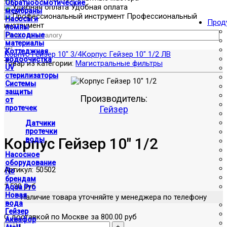
Обратноосмотические
Удобная оплата
мембраны
Профессиональный
Насосы и
Прод
инструмент
помпы
Расходные
материалы
Коттеджная
Корпус Гейзер 10" 3/4
Корпус Гейзер 10" 1/2 ЛВ
водоочистка
Товар из категории:
Магистральные фильтры
UV
стерилизаторы
Системы
защиты
Производитель:
от
протечек
Гейзер
Датчики
протечки
Корпус Гейзер 10" 1/2
воды
Насосное
оборудование
Артикул:
50502
По
брендам
1,530 руб
Aqua Pro
Новая
Наличие товара уточняйте у менеджера по телефону
вода
Гейзер
С доставкой по Москве за 800.00 руб
Аквафор