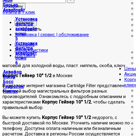
Atoll
Барьер
Аквабрайт
Купить в 1 клик
Установка
отложить
фильтра
Сравнить
аквабрайт
осмо
Установка | сервис | обслуживание
5
Установка
Описание
фильтра
Характеристики
аквабрайт
Доставка
осмо
6
матовый для холодной воды, пласт. ниппель, скоба, ключ
Цены
Аквафор
Акци
Корпус Гейзер 10" 1/2
в Москве
Вотер
Корп
Босс
клие
В каталоге интернет магазина Cartridge Filter представлен
Гидролок
большой выбор магистральных фильтров разных
Нептун
производителей. Ознакомьтесь с подробным описанием и
характеристиками
Корпус Гейзер 10" 1/2
, чтобы сделать
правильный выбор.
Вы можете купить
Корпус Гейзер 10" 1/2
недорого, с
быстрой доставкой по Москве. Уточнить наличие можно по
телефону. Доступна оплата наличным или безналичным
расчетом. Доставка в регионы России осуществляется