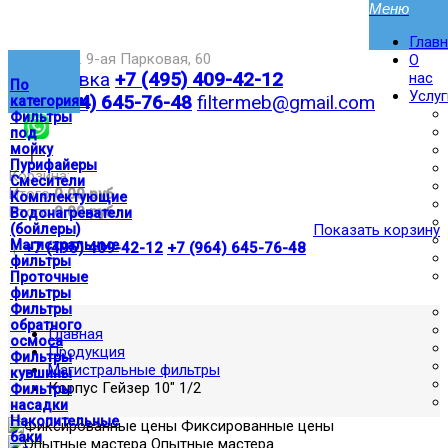
Глав
Москва,ул. 9-ая Парковая, 60
О
Доставка
+7 (495) 409-42-12
нас
По
Услуг
+7 (964) 645-76-48
filtermeb@gmail.com
категориям
Фильтры
под
мойку
|
Пурифайеры
Корзина:
Смесители
Итого
0.00 руб
Комплектующие
Итого
0.00 руб
Водонагреватели
(бойлеры)
Показать корзину
Магистральные
|
+7 (495) 409-42-12
+7 (964) 645-76-48
фильтры
Проточные
фильтры
Фильтры
обратного
Главная
осмоса
Продукция
Фильтры
Магистральные фильтры
кувшины
Корпус Гейзер 10" 1/2
Фильтры
насадки
Накопительные
Фиксированные цены
баки
Опытные мастера