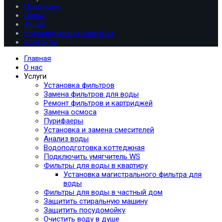
Продукция
Цены
Акции
Корпоративным клиентам
Контакты
Главная
О нас
Услуги
Установка фильтров
Замена фильтров для воды
Ремонт фильтров и картриджей
Замена осмоса
Пурифаеры
Установка и замена смесителей
Анализ воды
Водоподготовка коттеджная
Подключить умягчитель WS
Фильтры для воды в квартиру
Установка магистрального фильтра для
воды
Фильтры для воды в частный дом
Защитить стиральную машину
Защитить посудомойку
Очистить воду в душе