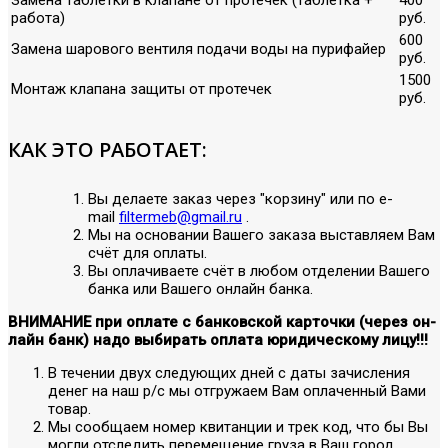
работа)
руб.
600
Замена шарового вентиля подачи воды на пурифайер
руб.
1500
Монтаж клапана защиты от протечек
руб.
КАК ЭТО РАБОТАЕТ:
Вы делаете заказ через "корзину" или по е-
mail
filtermeb@gmail.ru
.
Мы на основании Вашего заказа выставляем Вам
счёт для оплаты.
Вы оплачиваете счёт в любом отделении Вашего
банка или Вашего онлайн банка.
ВНИМАНИЕ при оплате с банковской карточки (через он-
лайн банк) надо выбирать оплата юридическому лицу!!!
В течении двух следующих дней с даты зачисления
денег на наш р/с мы отгружаем Вам оплаченный Вами
товар.
Мы сообщаем номер квитанции и трек код, что бы Вы
могли отследить перемещение груза в Ваш город.