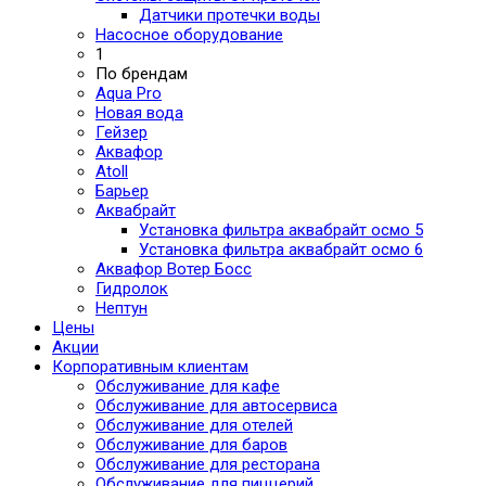
Датчики протечки воды
Насосное оборудование
1
По брендам
Aqua Pro
Новая вода
Гейзер
Аквафор
Atoll
Барьер
Аквабрайт
Установка фильтра аквабрайт осмо 5
Установка фильтра аквабрайт осмо 6
Аквафор Вотер Босс
Гидролок
Нептун
Цены
Акции
Корпоративным клиентам
Обслуживание для кафе
Обслуживание для автосервиса
Обслуживание для отелей
Обслуживание для баров
Обслуживание для ресторана
Обслуживание для пиццерий