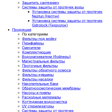
Защитить сантехнику
Системы защиты от протечек воды
Установка системы защиты от протечек
Neptun (Нептун)
Установка системы защиты от протечек
Gidrolock (Гидролок)
Продукция
По категориям
Фильтры под мойку
Пурифайеры
Смесители
Комплектующие
Водонагреватели (бойлеры)
Магистральные фильтры
Проточные фильтры
Фильтры обратного осмоса
Фильтры кувшины
Фильтры насадки
Накопительные баки
Обратноосмотические мембраны
Насосы и помпы
Расходные материалы
Коттеджная водоочистка
UV стерилизаторы
Системы защиты от протечек