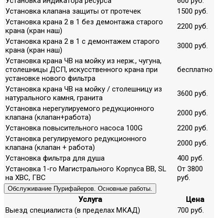
Установка индикатора ресурса
600 руб.
Установка клапана защиты от протечек
1500 руб.
Установка крана 2 в 1 без демонтажа старого
2200 руб.
крана (кран наш)
Установка крана 2 в 1 с демонтажем старого
3000 руб.
крана (кран наш)
Установка крана ЧВ на мойку из нерж., чугуна,
столешницы ДСП, искусственного крана при
бесплатно
установке нового фильтра
Установка крана ЧВ на мойку / столешницу из
3600 руб.
натурального камня, гранита
Установка нерегулируемого редукционного
2000 руб.
клапана (клапан+работа)
Установка повысительного насоса 100G
2200 руб.
Установка регулируемого редукционного
2000 руб.
клапана (клапан + работа)
Установка фильтра для душа
400 руб.
Установка 1-го Магистрального Корпуса ВВ, SL
От 3800
на ХВС, ГВС
руб.
Обслуживание Пурифайеров. Основные работы.
Услуга
Цена
Выезд специалиста (в пределах МКАД)
700 руб.