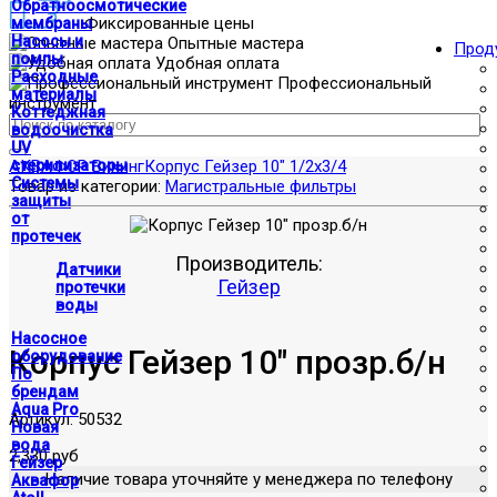
Обратноосмотические
Фиксированные цены
мембраны
Насосы и
Опытные мастера
Прод
помпы
Удобная оплата
Расходные
Профессиональный
материалы
инструмент
Коттеджная
водоочистка
UV
АКВАФОР Викинг
стерилизаторы
Корпус Гейзер 10" 1/2х3/4
Системы
Товар из категории:
Магистральные фильтры
защиты
от
протечек
Производитель:
Датчики
Гейзер
протечки
воды
Насосное
Корпус Гейзер 10" прозр.б/н
оборудование
По
брендам
Aqua Pro
Артикул:
50532
Новая
вода
2,330 руб
Гейзер
Наличие товара уточняйте у менеджера по телефону
Аквафор