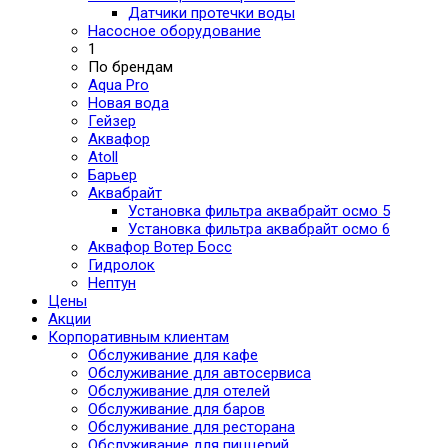
Датчики протечки воды
Насосное оборудование
1
По брендам
Aqua Pro
Новая вода
Гейзер
Аквафор
Atoll
Барьер
Аквабрайт
Установка фильтра аквабрайт осмо 5
Установка фильтра аквабрайт осмо 6
Аквафор Вотер Босс
Гидролок
Нептун
Цены
Акции
Корпоративным клиентам
Обслуживание для кафе
Обслуживание для автосервиса
Обслуживание для отелей
Обслуживание для баров
Обслуживание для ресторана
Обслуживание для пиццерий