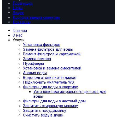
Продукция
Цены
Акции
Корпоративным клиентам
Контакты
Главная
О нас
Услуги
Установка фильтров
Замена фильтров для воды
Ремонт фильтров и картриджей
Замена осмоса
Пурифаеры
Установка и замена смесителей
Анализ воды
Водоподготовка коттеджная
Подключить умягчитель WS
Фильтры для воды в квартиру
Установка магистрального фильтра для
воды
Фильтры для воды в частный дом
Защитить стиральную машину
Защитить посудомойку
Очистить воду в душе