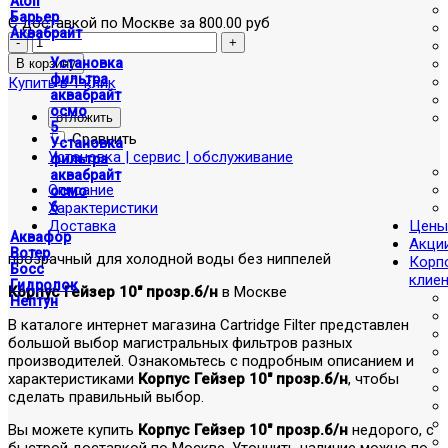
Atoll
Барьер
С доставкой по Москве за 800.00 руб
Аквабрайт
Установка
фильтра
Купить в 1 клик
аквабрайт
осмо
отложить
5
Сравнить
Установка
Установка | сервис | обслуживание
фильтра
аквабрайт
Описание
осмо
Характеристики
6
Доставка
Цены
Аквафор
Акци
Вотер
прозрачный для холодной воды без ниппелей
Корп
Босс
клие
Гидролок
Корпус Гейзер 10" прозр.б/н
в Москве
Нептун
В каталоге интернет магазина Cartridge Filter представлен
большой выбор магистральных фильтров разных
производителей. Ознакомьтесь с подробным описанием и
характеристиками
Корпус Гейзер 10" прозр.б/н
, чтобы
сделать правильный выбор.
Вы можете купить
Корпус Гейзер 10" прозр.б/н
недорого, с
быстрой доставкой по Москве. Уточнить наличие можно по