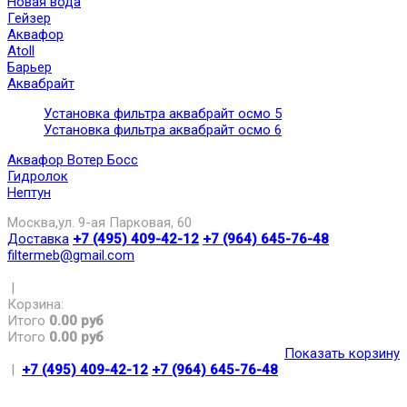
Новая вода
Гейзер
Аквафор
Atoll
Барьер
Аквабрайт
Установка фильтра аквабрайт осмо 5
Установка фильтра аквабрайт осмо 6
Аквафор Вотер Босс
Гидролок
Нептун
Москва,ул. 9-ая Парковая, 60
Доставка
+7 (495) 409-42-12
+7 (964) 645-76-48
filtermeb@gmail.com
|
Корзина:
Итого
0.00 руб
Итого
0.00 руб
Показать корзину
|
+7 (495) 409-42-12
+7 (964) 645-76-48