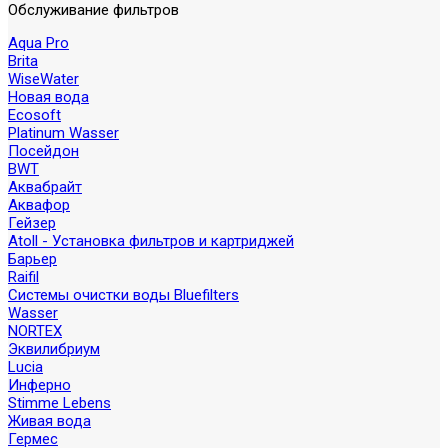
Обслуживание фильтров
Aqua Pro
Brita
WiseWater
Новая вода
Ecosoft
Platinum Wasser
Посейдон
BWT
Аквабрайт
Аквафор
Гейзер
Atoll - Установка фильтров и картриджей
Барьер
Raifil
Системы очистки воды Bluefilters
Wasser
NORTEX
Эквилибриум
Lucia
Инферно
Stimme Lebens
Живая вода
Гермес