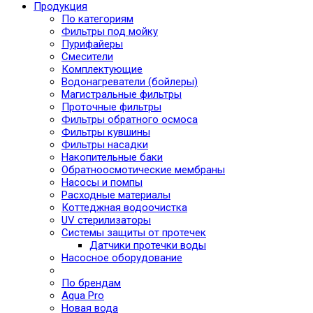
Продукция
По категориям
Фильтры под мойку
Пурифайеры
Смесители
Комплектующие
Водонагреватели (бойлеры)
Магистральные фильтры
Проточные фильтры
Фильтры обратного осмоса
Фильтры кувшины
Фильтры насадки
Накопительные баки
Обратноосмотические мембраны
Насосы и помпы
Расходные материалы
Коттеджная водоочистка
UV стерилизаторы
Системы защиты от протечек
Датчики протечки воды
Насосное оборудование
По брендам
Aqua Pro
Новая вода