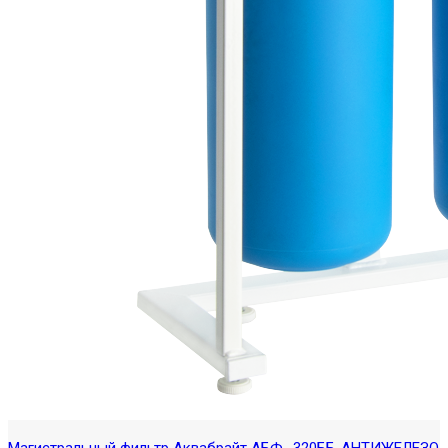
Магистральный фильтр Аквабрайт АБФ -320ББ-АНТИЖЕЛЕЗО