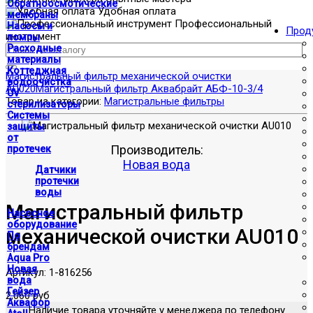
Обратноосмотические
Удобная оплата
мембраны
Профессиональный
Насосы и
Прод
инструмент
помпы
Расходные
материалы
Коттеджная
Магистральный фильтр механической очистки
водоочистка
AU020
Магистральный фильтр Аквабрайт АБФ-10-3/4
UV
Товар из категории:
Магистральные фильтры
стерилизаторы
Системы
защиты
от
Производитель:
протечек
Новая вода
Датчики
протечки
воды
Магистральный фильтр
Насосное
оборудование
механической очистки AU010
По
брендам
Aqua Pro
Новая
Артикул:
1-816256
вода
Гейзер
2,060 руб
Аквафор
Наличие товара уточняйте у менеджера по телефону