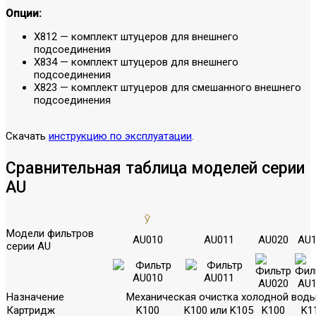
Опции:
X812 — комплект штуцеров для внешнего
подсоединения
X834 — комплект штуцеров для внешнего
подсоединения
X823 — комплект штуцеров для смешанного внешнего
подсоединения
Скачать
инструкцию по эксплуатации
.
Сравнительная таблица моделей серии
AU
Ў
Модели фильтров
AU010
AU011
AU020
AU1
серии AU
Назначение
Механическая очистка холодной вод
Картридж
K100
K100 или K105
K100
K1