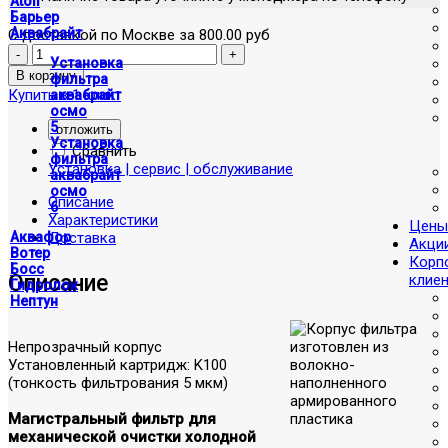
Atoll
Барьер
Аквабрайт
С доставкой по Москве за 800.00 руб
Установка
фильтра
Купить в 1 клик
аквабрайт
осмо
5
отложить
Установка
Сравнить
фильтра
Установка | сервис | обслуживание
аквабрайт
осмо
Описание
6
Характеристики
Цены
Доставка
Аквафор
Акци
Вотер
Корп
Босс
Описание
клие
Гидролок
Нептун
Непрозрачный корпус
Установленный картридж: K100
(тонкость фильтрования 5 мкм)
Магистральный фильтр для
механической очистки холодной