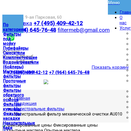
Глав
Москва,ул. 9-ая Парковая, 60
О
Доставка
+7 (495) 409-42-12
нас
По
Услуг
+7 (964) 645-76-48
filtermeb@gmail.com
категориям
Фильтры
под
мойку
|
Пурифайеры
Корзина:
Смесители
Итого
0.00 руб
Комплектующие
Итого
0.00 руб
Водонагреватели
(бойлеры)
Показать корзину
Магистральные
|
+7 (495) 409-42-12
+7 (964) 645-76-48
фильтры
Проточные
фильтры
Фильтры
обратного
Главная
осмоса
Продукция
Фильтры
Магистральные фильтры
кувшины
Фильтры
Магистральный фильтр механической очистки AU010
насадки
Накопительные
Фиксированные цены
баки
Опытные мастера