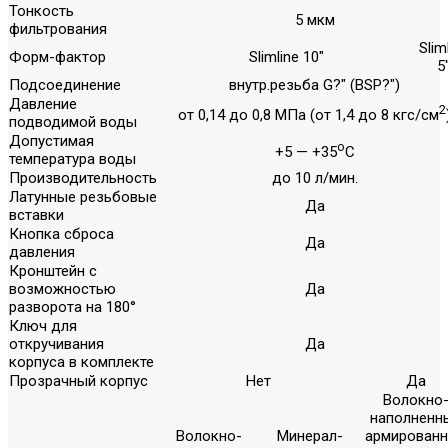
Тонкость
5 мкм
фильтрования
Slim
Форм-фактор
Slimline 10"
5
Подсоединение
внутр.резьба G?" (BSP?")
Давление
2
от 0,14 до 0,8 МПа (от 1,4 до 8 кгс/см
подводимой воды
Допустимая
о
+5 — +35
С
температура воды
Производительность
до 10 л/мин.
Латунные резьбовые
Да
вставки
Кнопка сброса
Да
давления
Кронштейн с
возможностью
Да
разворота на 180°
Ключ для
откручивания
Да
корпуса в комплекте
Прозрачный корпус
Нет
Да
Волокно
наполненн
Волокно-
Минерал-
армирован