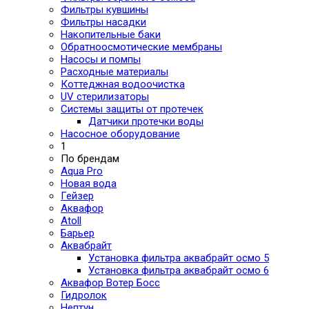
Фильтры кувшины
Фильтры насадки
Накопительные баки
Обратноосмотические мембраны
Насосы и помпы
Расходные материалы
Коттеджная водоочистка
UV стерилизаторы
Системы защиты от протечек
Датчики протечки воды
Насосное оборудование
1
По брендам
Aqua Pro
Новая вода
Гейзер
Аквафор
Atoll
Барьер
Аквабрайт
Установка фильтра аквабрайт осмо 5
Установка фильтра аквабрайт осмо 6
Аквафор Вотер Босс
Гидролок
Нептун