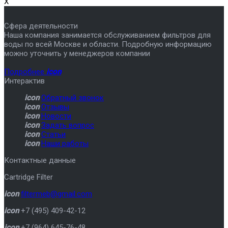
X
Сфера деятельности
Наша компания занимается обслуживанием фильтров для
воды по всей Москве и области. Подробную информацию
можно уточнить у менеджеров компании
Подробнее
icon
Интерактив
icon
Обратный звонок
icon
Отзывы
icon
Новости
icon
Задать вопрос
icon
Статьи
icon
Наши работы
Контактные данные
Cartridge Filter
icon
filtermeb@gmail.com
icon
+7 (495) 409-42-12
icon
+7 (964) 645-76-48