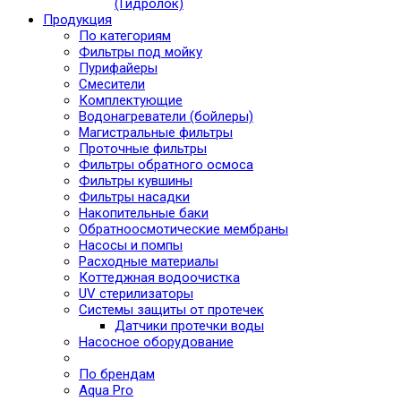
(Гидролок)
Продукция
По категориям
Фильтры под мойку
Пурифайеры
Смесители
Комплектующие
Водонагреватели (бойлеры)
Магистральные фильтры
Проточные фильтры
Фильтры обратного осмоса
Фильтры кувшины
Фильтры насадки
Накопительные баки
Обратноосмотические мембраны
Насосы и помпы
Расходные материалы
Коттеджная водоочистка
UV стерилизаторы
Системы защиты от протечек
Датчики протечки воды
Насосное оборудование
По брендам
Aqua Pro