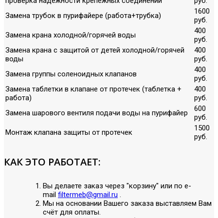
проверка надежности крепежных соединений
руб.
1600
Замена трубок в пурифайере (работа+трубка)
руб.
400
Замена крана холодной/горячей воды
руб.
Замена крана с защитой от детей холодной/горячей
400
воды
руб.
400
Замена группы соленоидных клапанов
руб.
Замена таблетки в клапане от протечек (таблетка +
400
работа)
руб.
600
Замена шарового вентиля подачи воды на пурифайер
руб.
1500
Монтаж клапана защиты от протечек
руб.
КАК ЭТО РАБОТАЕТ:
Вы делаете заказ через "корзину" или по е-
mail
filtermeb@gmail.ru
.
Мы на основании Вашего заказа выставляем Вам
счёт для оплаты.