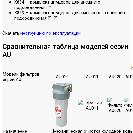
X834 — комплект штуцеров для внешнего
подсоединения ?”
X823 — комплект штуцеров для смешанного внешнего
подсоединения ?”, ?”
Скачать
инструкцию по эксплуатации
.
Сравнительная таблица моделей серии
AU
Модели фильтров
AU010
AU011
AU020
AU1
серии AU
Назначение
Механическая очистка холодной вод