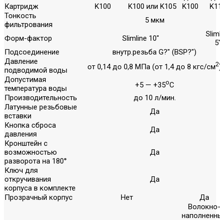
Картридж
K100
K100 или K105
K100
K1
Тонкость
5 мкм
фильтрования
Slim
Форм-фактор
Slimline 10"
5
Подсоединение
внутр.резьба G?" (BSP?")
Давление
2
от 0,14 до 0,8 МПа (от 1,4 до 8 кгс/см
подводимой воды
Допустимая
о
+5 — +35
С
температура воды
Производительность
до 10 л/мин.
Латунные резьбовые
Да
вставки
Кнопка сброса
Да
давления
Кронштейн с
возможностью
Да
разворота на 180°
Ключ для
откручивания
Да
корпуса в комплекте
Прозрачный корпус
Нет
Да
Волокно
наполненн