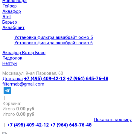
Новая вода
Гейзер
Аквафор
Atoll
Барьер
Аквабрайт
Установка фильтра аквабрайт осмо 5
Установка фильтра аквабрайт осмо 6
Аквафор Вотер Босс
Гидролок
Нептун
Москва,ул. 9-ая Парковая, 60
Доставка
+7 (495) 409-42-12
+7 (964) 645-76-48
filtermeb@gmail.com
|
Корзина:
Итого
0.00 руб
Итого
0.00 руб
Показать корзину
|
+7 (495) 409-42-12
+7 (964) 645-76-48