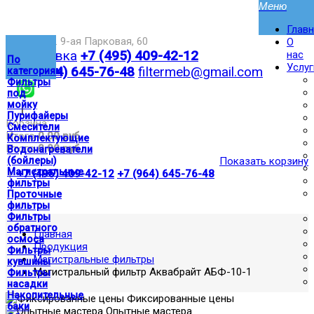
Глав
Москва,ул. 9-ая Парковая, 60
О
Доставка
+7 (495) 409-42-12
нас
По
Услуг
+7 (964) 645-76-48
filtermeb@gmail.com
категориям
Фильтры
под
мойку
|
Пурифайеры
Корзина:
Смесители
Итого
0.00 руб
Комплектующие
Итого
0.00 руб
Водонагреватели
(бойлеры)
Показать корзину
Магистральные
|
+7 (495) 409-42-12
+7 (964) 645-76-48
фильтры
Проточные
фильтры
Фильтры
обратного
Главная
осмоса
Продукция
Фильтры
Магистральные фильтры
кувшины
Магистральный фильтр Аквабрайт АБФ-10-1
Фильтры
насадки
Накопительные
Фиксированные цены
баки
Опытные мастера