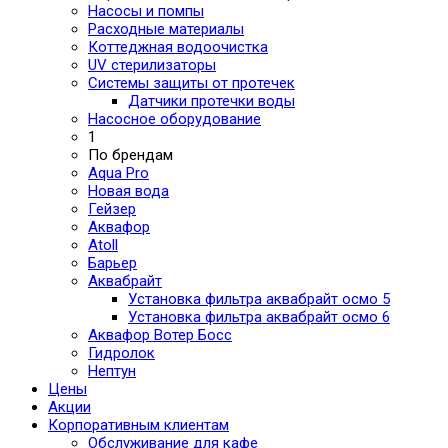
Насосы и помпы
Расходные материалы
Коттеджная водоочистка
UV стерилизаторы
Системы защиты от протечек
Датчики протечки воды
Насосное оборудование
1
По брендам
Aqua Pro
Новая вода
Гейзер
Аквафор
Atoll
Барьер
Аквабрайт
Установка фильтра аквабрайт осмо 5
Установка фильтра аквабрайт осмо 6
Аквафор Вотер Босс
Гидролок
Нептун
Цены
Акции
Корпоративным клиентам
Обслуживание для кафе