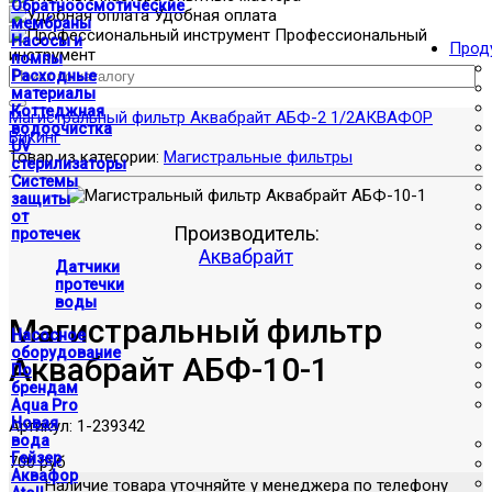
Обратноосмотические
Удобная оплата
мембраны
Профессиональный
Насосы и
Прод
инструмент
помпы
Расходные
материалы
Коттеджная
Магистральный фильтр Аквабрайт АБФ-2 1/2
АКВАФОР
водоочистка
Викинг
UV
Товар из категории:
Магистральные фильтры
стерилизаторы
Системы
защиты
от
Производитель:
протечек
Аквабрайт
Датчики
протечки
воды
Магистральный фильтр
Насосное
оборудование
Аквабрайт АБФ-10-1
По
брендам
Aqua Pro
Новая
Артикул:
1-239342
вода
Гейзер
700 руб
Аквафор
Наличие товара уточняйте у менеджера по телефону