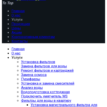
To Top
Главная
О нас
Услуги
Продукция
Цены
Акции
Корпоративным клиентам
Контакты
Главная
О нас
Услуги
Установка фильтров
Замена фильтров для воды
Ремонт фильтров и картриджей
Замена осмоса
Пурифаеры
Установка и замена смесителей
Анализ воды
Водоподготовка коттеджная
Подключить умягчитель WS
Фильтры для воды в квартиру
Установка магистрального фильтра для