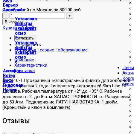
Atoll
Барьер
С доставкой по Москве за 800.00 руб
Аквабрайт
Установка
фильтра
Купить в 1 клик
аквабрайт
осмо
5
отложить
Установка
Сравнить
фильтра
Установка | сервис | обслуживание
аквабрайт
осмо
Описание
6
Характеристики
Цены
Доставка
Аквафор
Акци
Вотер
Корп
АБФ-10-1 Прозрачный магистральный фильтр для холодной
Босс
клие
Гидролок
воды. Гарантия 2 года. Типоразмер картриджей Slim Line 10
Нептун
Дюймов. Рабочая температура от +2° до +35° С. Рабочее
давление от 2 до 8 атм. ЗАПАС ПРОЧНОСТИ от Разрушения
до 50 Атм. Подключение ЛАТУННАЯ ВСТАВКА 1 дюйм.
(Кронштейн и ключ в комплекте)
Отзывы