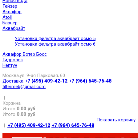
Новая вода
Гейзер
Аквафор
Atoll
Барьер
Аквабрайт
Установка фильтра аквабрайт осмо 5
Установка фильтра аквабрайт осмо 6
Аквафор Вотер Босс
Гидролок
Нептун
Москва,ул. 9-ая Парковая, 60
Доставка
+7 (495) 409-42-12
+7 (964) 645-76-48
filtermeb@gmail.com
|
Корзина:
Итого
0.00 руб
Итого
0.00 руб
Показать корзину
|
+7 (495) 409-42-12
+7 (964) 645-76-48