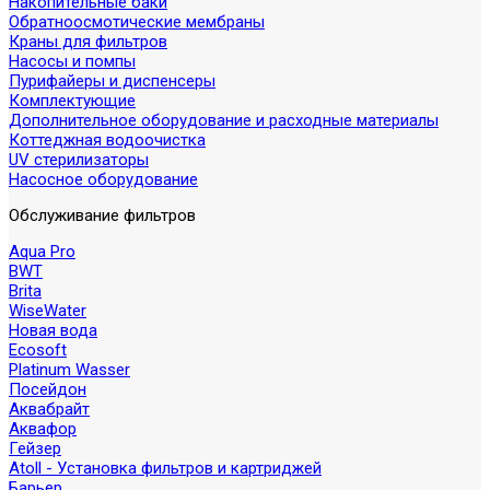
Накопительные баки
Обратноосмотические мембраны
Краны для фильтров
Насосы и помпы
Пурифайеры и диспенсеры
Комплектующие
Дополнительное оборудование и расходные материалы
Коттеджная водоочистка
UV стерилизаторы
Насосное оборудование
Обслуживание фильтров
Aqua Pro
BWT
Brita
WiseWater
Новая вода
Ecosoft
Platinum Wasser
Посейдон
Аквабрайт
Аквафор
Гейзер
Atoll - Установка фильтров и картриджей
Барьер