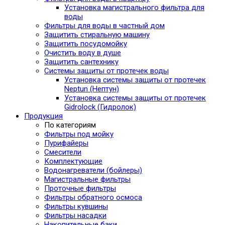
Установка магистрального фильтра для
воды
Фильтры для воды в частный дом
Защитить стиральную машину
Защитить посудомойку
Очистить воду в душе
Защитить сантехнику
Системы защиты от протечек воды
Установка системы защиты от протечек
Neptun (Нептун)
Установка системы защиты от протечек
Gidrolock (Гидролок)
Продукция
По категориям
Фильтры под мойку
Пурифайеры
Смесители
Комплектующие
Водонагреватели (бойлеры)
Магистральные фильтры
Проточные фильтры
Фильтры обратного осмоса
Фильтры кувшины
Фильтры насадки
Накопительные баки