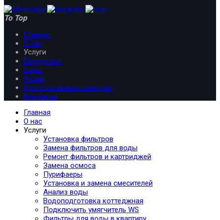
To Top
Главная
О нас
Услуги
Продукция
Цены
Акции
Корпоративным клиентам
Контакты
Главная
О нас
Услуги
Установка фильтров
Замена фильтров для воды
Ремонт фильтров и картриджей
Замена осмоса
Пурифаеры
Установка и замена смесителей
Анализ воды
Водоподготовка коттеджная
Подключить умягчитель WS
Фильтры для воды в квартиру