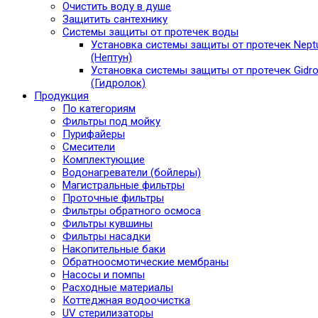
Очистить воду в душе
Защитить сантехнику
Системы защиты от протечек воды
Установка системы защиты от протечек Nept
(Нептун)
Установка системы защиты от протечек Gidro
(Гидролок)
Продукция
По категориям
Фильтры под мойку
Пурифайеры
Смесители
Комплектующие
Водонагреватели (бойлеры)
Магистральные фильтры
Проточные фильтры
Фильтры обратного осмоса
Фильтры кувшины
Фильтры насадки
Накопительные баки
Обратноосмотические мембраны
Насосы и помпы
Расходные материалы
Коттеджная водоочистка
UV стерилизаторы