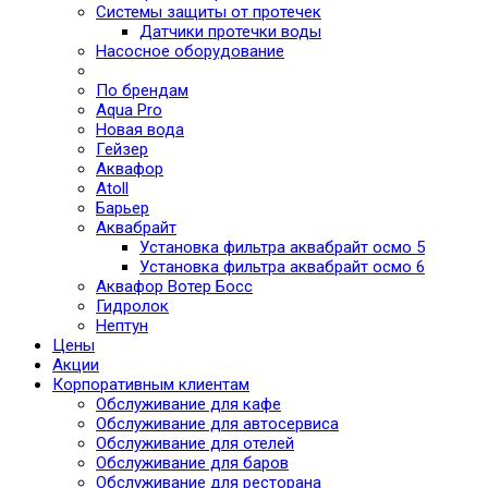
Системы защиты от протечек
Датчики протечки воды
Насосное оборудование
По брендам
Aqua Pro
Новая вода
Гейзер
Аквафор
Atoll
Барьер
Аквабрайт
Установка фильтра аквабрайт осмо 5
Установка фильтра аквабрайт осмо 6
Аквафор Вотер Босс
Гидролок
Нептун
Цены
Акции
Корпоративным клиентам
Обслуживание для кафе
Обслуживание для автосервиса
Обслуживание для отелей
Обслуживание для баров
Обслуживание для ресторана