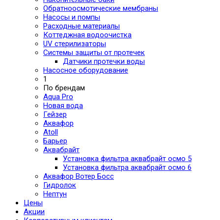
Обратноосмотические мембраны
Насосы и помпы
Расходные материалы
Коттеджная водоочистка
UV стерилизаторы
Системы защиты от протечек
Датчики протечки воды
Насосное оборудование
1
По брендам
Aqua Pro
Новая вода
Гейзер
Аквафор
Atoll
Барьер
Аквабрайт
Установка фильтра аквабрайт осмо 5
Установка фильтра аквабрайт осмо 6
Аквафор Вотер Босс
Гидролок
Нептун
Цены
Акции