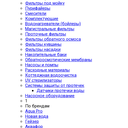
Фильтры под мойку
Пурифайеры
Смесители
Комплектующие
Водонагреватели (бойлеры)
Магистральные фильтры
Проточные фильтры
Фильтры обратного осмоса
Фильтры кувшины
Фильтры насадки
Накопительные баки
Обратноосмотические мембраны
Насосы и помпы
Расходные материалы
Коттеджная водоочистка
UV стерилизаторы
Системы защиты от протечек
Датчики протечки воды
Насосное оборудование
1
По брендам
Aqua Pro
Новая вода
Гейзер
Аквафор