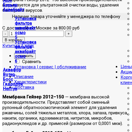
Atoll
используется для ультратонкой очистки воды, удаления
Барьер
Аквабрайт
бактерий и вирусов.
Наличие товара уточняйте у менеджера по телефону
Установка
фильтра
С доставкой по Москве за 800.00 руб
аквабрайт
осмо
5
Установка
Купить в 1 клик
фильтра
аквабрайт
отложить
осмо
6
Сравнить
Цены
Установка | сервис | обслуживание
Аквафор
Акци
Вотер
Описание
Корп
Босс
Характеристики
клие
Гидролок
Доставка
Нептун
Мембрана Гейзер 2012–150
— мембрана высокой
производительности. Представляет собой сменный
рулонный обратноосмотический элемент для удаления
ржавчины, солей тяжелых металлов, хлора, запаха, привкуса,
накипи, органики, ядохимикатов, нитритов, микробов,
радионуклеидов и др. примесей (размером от 0,0001 мкм).