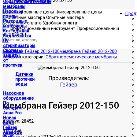
мембрана Гейзер 2012-150
Обратноосмотические
мембраны
Насосы и
Фиксированные цены
Прод
помпы
Опытные мастера
Расходные
Удобная оплата
материалы
Профессиональный
Коттеджная
инструмент
водоочистка
UV
стерилизаторы
Системы
мембрана Гейзер 2012-100
мембрана Гейзер 2012-200
защиты
Товар из категории:
Обратноосмотические мембраны
от
протечек
Датчики
Производитель:
протечки
Гейзер
воды
Насосное
оборудование
мембрана Гейзер 2012-150
По
брендам
Aqua Pro
Новая
Артикул:
28452
вода
Гейзер
5,500 руб
Аквафор
Мембрана Гейзер 2012–150 высокой производительности