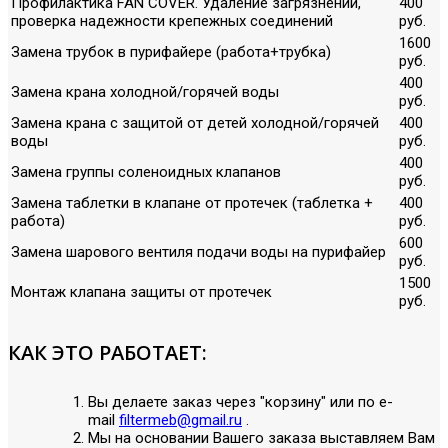
Профилактика FAN COVER. Удаление загрязнений,
400
проверка надежности крепежных соединений
руб.
1600
Замена трубок в пурифайере (работа+трубка)
руб.
400
Замена крана холодной/горячей воды
руб.
Замена крана с защитой от детей холодной/горячей
400
воды
руб.
400
Замена группы соленоидных клапанов
руб.
Замена таблетки в клапане от протечек (таблетка +
400
работа)
руб.
600
Замена шарового вентиля подачи воды на пурифайер
руб.
1500
Монтаж клапана защиты от протечек
руб.
КАК ЭТО РАБОТАЕТ:
Вы делаете заказ через "корзину" или по е-
mail
filtermeb@gmail.ru
.
Мы на основании Вашего заказа выставляем Вам