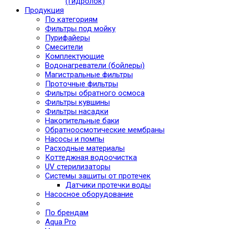
(Гидролок)
Продукция
По категориям
Фильтры под мойку
Пурифайеры
Смесители
Комплектующие
Водонагреватели (бойлеры)
Магистральные фильтры
Проточные фильтры
Фильтры обратного осмоса
Фильтры кувшины
Фильтры насадки
Накопительные баки
Обратноосмотические мембраны
Насосы и помпы
Расходные материалы
Коттеджная водоочистка
UV стерилизаторы
Системы защиты от протечек
Датчики протечки воды
Насосное оборудование
По брендам
Aqua Pro