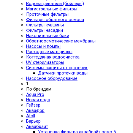
Водонагреватели (бойлеры)
Магистральные фильтры
Проточные фильтры
Фильтры обратного осмоса
Фильтры кувшины
Фильтры насадки
Накопительные баки
Обратноосмотические мембраны
Насосы и помпы
Расходные материалы
Коттеджная водоочистка
UV стерилизаторы
Системы защиты от протечек
Датчики протечки воды
Насосное оборудование
1
По брендам
Aqua Pro
Новая вода
Гейзер
Аквафор
Atoll
Барьер
Аквабрайт
Установка фильтра аквабрайт осмо 5