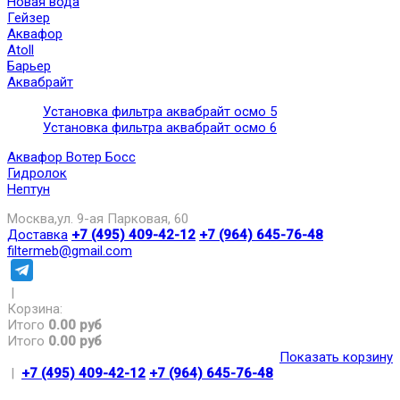
Новая вода
Гейзер
Аквафор
Atoll
Барьер
Аквабрайт
Установка фильтра аквабрайт осмо 5
Установка фильтра аквабрайт осмо 6
Аквафор Вотер Босс
Гидролок
Нептун
Москва,ул. 9-ая Парковая, 60
Доставка
+7 (495) 409-42-12
+7 (964) 645-76-48
filtermeb@gmail.com
|
Корзина:
Итого
0.00 руб
Итого
0.00 руб
Показать корзину
|
+7 (495) 409-42-12
+7 (964) 645-76-48