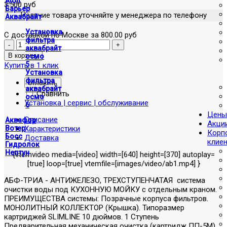
Atoll
3,500 руб
Барьер
Наличие товара уточняйте у менеджера по телефону
Аквабрайт
Установка
С доставкой по Москве за 800.00 руб
фильтра
аквабрайт
осмо
5
Купить в 1 клик
Установка
фильтра
отложить
аквабрайт
Сравнить
осмо
Установка | сервис | обслуживание
6
Цены
Описание
Аквафор
Акци
Характеристики
Вотер
Корп
Босс
Доставка
клие
Гидролок
Нептун
{vtemvideo media=[video] width=[640] height=[370] autoplay=
[true] loop=[true] vtemfile=[images/video/ab1.mp4] }
АБФ-ТРИА - АНТИЖЕЛЕЗО, ТРЕХСТУПЕНЧАТАЯ система
очистки воды под КУХОННУЮ МОЙКУ с отдельным краном.
ПРЕИМУЩЕСТВА системы: Позрачные корпуса фильтров.
МОНОЛИТНЫЙ КОЛЛЕКТОР (Крышка). Типоразмер
картриджей SLIMLINE 10 дюймов. 1 Ступень
Предварительная механическая очистка (картридж ПП-5М).