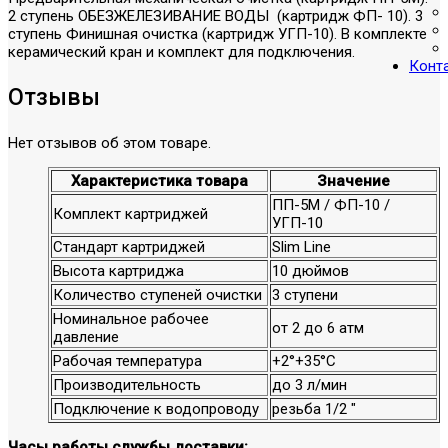
2 ступень ОБЕЗЖЕЛЕЗИВАНИЕ ВОДЫ (картридж ФП- 10). 3
ступень Финишная очистка (картридж УГП-10). В комплекте
керамический кран и комплект для подключения.
Конт
Отзывы
Нет отзывов об этом товаре.
Характеристика товара
Значение
ПП-5М / ФП-10 /
Комплект картриджей
УГП-10
Стандарт картриджей
Slim Line
Высота картриджа
10 дюймов
Количество ступеней очистки
3 ступени
Номинальное рабочее
от 2 до 6 атм
давление
Рабочая температура
+2°+35°С
Производительность
до 3 л/мин
Подключение к водопроводу
резьба 1/2 "
Часы работы службы доставки: