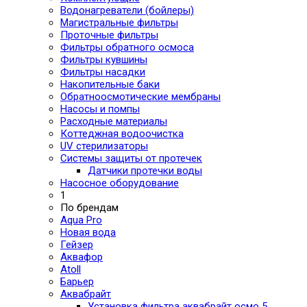
Водонагреватели (бойлеры)
Магистральные фильтры
Проточные фильтры
Фильтры обратного осмоса
Фильтры кувшины
Фильтры насадки
Накопительные баки
Обратноосмотические мембраны
Насосы и помпы
Расходные материалы
Коттеджная водоочистка
UV стерилизаторы
Системы защиты от протечек
Датчики протечки воды
Насосное оборудование
1
По брендам
Aqua Pro
Новая вода
Гейзер
Аквафор
Atoll
Барьер
Аквабрайт
Установка фильтра аквабрайт осмо 5