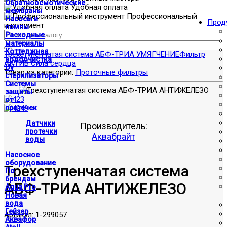
Обратноосмотические
Удобная оплата
мембраны
Профессиональный
Насосы и
Прод
инструмент
помпы
Расходные
материалы
Коттеджная
Трехступенчатая система АБФ-ТРИА УМЯГЧЕНИЕ
Фильтр
водоочистка
АКТИВ Сила сердца
UV
Товар из категории:
Проточные фильтры
стерилизаторы
Системы
защиты
от
протечек
Датчики
Производитель:
протечки
Аквабрайт
воды
Насосное
оборудование
Трехступенчатая система
По
брендам
АБФ-ТРИА АНТИЖЕЛЕЗО
Aqua Pro
Новая
вода
Гейзер
Артикул:
1-299057
Аквафор