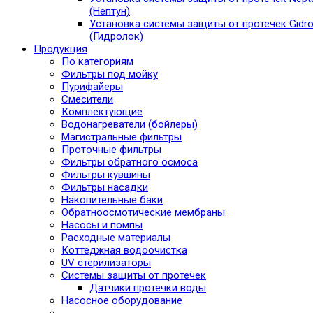
(Нептун)
Установка системы защиты от протечек Gidro
(Гидролок)
Продукция
По категориям
Фильтры под мойку
Пурифайеры
Смесители
Комплектующие
Водонагреватели (бойлеры)
Магистральные фильтры
Проточные фильтры
Фильтры обратного осмоса
Фильтры кувшины
Фильтры насадки
Накопительные баки
Обратноосмотические мембраны
Насосы и помпы
Расходные материалы
Коттеджная водоочистка
UV стерилизаторы
Системы защиты от протечек
Датчики протечки воды
Насосное оборудование