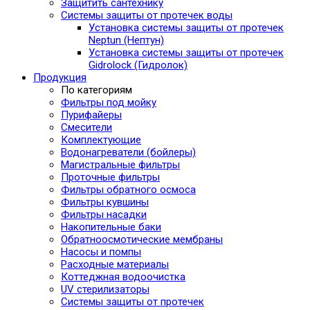
Защитить сантехнику
Системы защиты от протечек воды
Установка системы защиты от протечек
Neptun (Нептун)
Установка системы защиты от протечек
Gidrolock (Гидролок)
Продукция
По категориям
Фильтры под мойку
Пурифайеры
Смесители
Комплектующие
Водонагреватели (бойлеры)
Магистральные фильтры
Проточные фильтры
Фильтры обратного осмоса
Фильтры кувшины
Фильтры насадки
Накопительные баки
Обратноосмотические мембраны
Насосы и помпы
Расходные материалы
Коттеджная водоочистка
UV стерилизаторы
Системы защиты от протечек