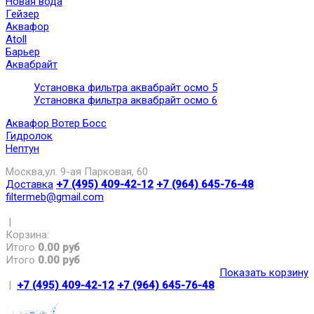
Новая вода
Гейзер
Аквафор
Atoll
Барьер
Аквабрайт
Установка фильтра аквабрайт осмо 5
Установка фильтра аквабрайт осмо 6
Аквафор Вотер Босс
Гидролок
Нептун
Москва,ул. 9-ая Парковая, 60
Доставка
+7 (495) 409-42-12
+7 (964) 645-76-48
filtermeb@gmail.com
|
Корзина:
Итого
0.00 руб
Итого
0.00 руб
Показать корзину
|
+7 (495) 409-42-12
+7 (964) 645-76-48