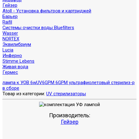
Гейзер
Atoll - Установка фильтров и картриджей
Барьер
Raifil
Системы очистки воды Bluefilters
Wasser
NORTEX
Эквилибриум
Lucia
Инферно
Stimme Lebens
Живая вода
Гермес
лампа к УОВ 6w
UV6GPM 6GPM ультрафиолетовый стерилиз-р
в сборе
Товар из категории:
UV стерилизаторы
Производитель:
Гейзер