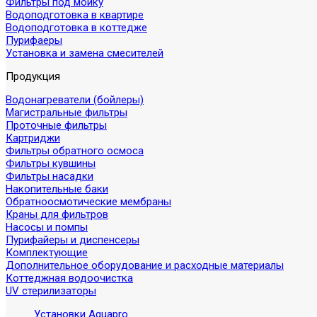
Фильтры под мойку
Водоподготовка в квартире
Водоподготовка в коттедже
Пурифаеры
Установка и замена смесителей
Продукция
Водонагреватели (бойлеры)
Магистральные фильтры
Проточные фильтры
Картриджи
Фильтры обратного осмоса
Фильтры кувшины
Фильтры насадки
Накопительные баки
Обратноосмотические мембраны
Краны для фильтров
Насосы и помпы
Пурифайеры и диспенсеры
Комплектующие
Дополнительное оборудование и расходные материалы
Коттеджная водоочистка
UV стерилизаторы
Установки Aquapro