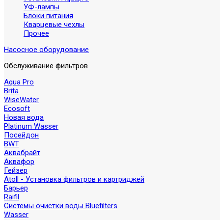
УФ-лампы
Блоки питания
Кварцевые чехлы
Прочее
Насосное оборудование
Обслуживание фильтров
Aqua Pro
Brita
WiseWater
Ecosoft
Новая вода
Platinum Wasser
Посейдон
BWT
Аквабрайт
Аквафор
Гейзер
Atoll - Установка фильтров и картриджей
Барьер
Raifil
Системы очистки воды Bluefilters
Wasser