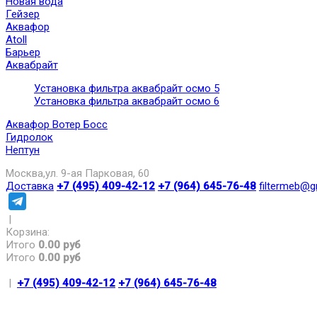
Новая вода
Гейзер
Аквафор
Atoll
Барьер
Аквабрайт
Установка фильтра аквабрайт осмо 5
Установка фильтра аквабрайт осмо 6
Аквафор Вотер Босс
Гидролок
Нептун
Москва,ул. 9-ая Парковая, 60
Доставка
+7 (495) 409-42-12
+7 (964) 645-76-48
filtermeb@g
|
Корзина:
Итого
0.00 руб
Итого
0.00 руб
|
+7 (495) 409-42-12
+7 (964) 645-76-48