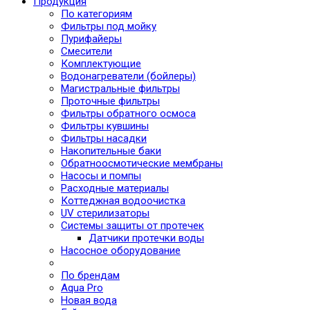
Продукция
По категориям
Фильтры под мойку
Пурифайеры
Смесители
Комплектующие
Водонагреватели (бойлеры)
Магистральные фильтры
Проточные фильтры
Фильтры обратного осмоса
Фильтры кувшины
Фильтры насадки
Накопительные баки
Обратноосмотические мембраны
Насосы и помпы
Расходные материалы
Коттеджная водоочистка
UV стерилизаторы
Системы защиты от протечек
Датчики протечки воды
Насосное оборудование
По брендам
Aqua Pro
Новая вода