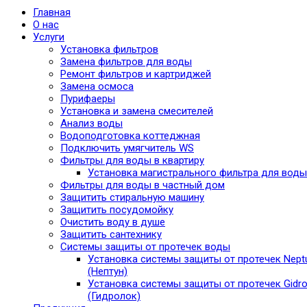
Главная
О нас
Услуги
Установка фильтров
Замена фильтров для воды
Ремонт фильтров и картриджей
Замена осмоса
Пурифаеры
Установка и замена смесителей
Анализ воды
Водоподготовка коттеджная
Подключить умягчитель WS
Фильтры для воды в квартиру
Установка магистрального фильтра для воды
Фильтры для воды в частный дом
Защитить стиральную машину
Защитить посудомойку
Очистить воду в душе
Защитить сантехнику
Системы защиты от протечек воды
Установка системы защиты от протечек Nept
(Нептун)
Установка системы защиты от протечек Gidro
(Гидролок)