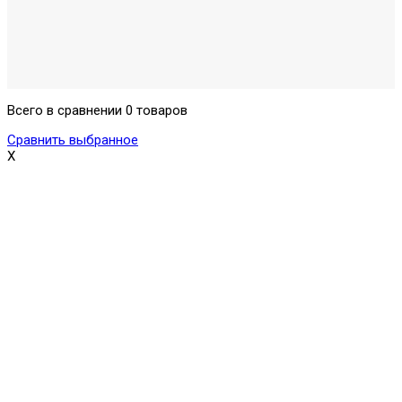
Всего в сравнении 0 товаров
Сравнить выбранное
X
Поможем выбрать и купить фильтр
ответим на вопросы, примем заказ по телефону