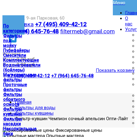
Глав
Москва,ул. 9-ая Парковая, 60
О
Доставка
+7 (495) 409-42-12
нас
По
Услуг
+7 (964) 645-76-48
filtermeb@gmail.com
категориям
Фильтры
под
мойку
|
Пурифайеры
Корзина:
Смесители
Итого
0.00 руб
Комплектующие
Итого
0.00 руб
Водонагреватели
(бойлеры)
Показать корзину
Магистральные
|
+7 (495) 409-42-12
+7 (964) 645-76-48
фильтры
Проточные
фильтры
Фильтры
обратного
Главная
осмоса
Фильтры для воды
Фильтры
Фильтры кувшины
кувшины
Фильтр-кувшин Чемпион сочный апельсин Опти-Лайт
Фильтры
насадки
Накопительные
Фиксированные цены
баки
Опытные мастера