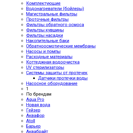
Комплектующие
Водонагреватели (бойлеры)
Магистральные фильтры
Проточные фильтры
Фильтры обратного осмоса
Фильтры кувшины
Фильтры насадки
Накопительные баки
Обратноосмотические мембраны
Насосы и помпы
Расходные материалы
Коттеджная водоочистка
UV стерилизаторы
Системы защиты от протечек
Датчики протечки воды
Насосное оборудование
1
По брендам
Aqua Pro
Новая вода
Гейзер
Аквафор
Atoll
Барьер
Аквабрайт