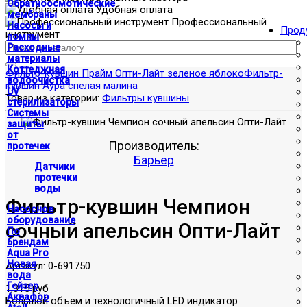
Обратноосмотические
Удобная оплата
мембраны
Профессиональный
Насосы и
Прод
инструмент
помпы
Расходные
материалы
Коттеджная
Фильтр-кувшин Прайм Опти-Лайт зеленое яблоко
Фильтр-
водоочистка
кувшин Аура спелая малина
UV
Товар из категории:
Фильтры кувшины
стерилизаторы
Системы
защиты
от
Производитель:
протечек
Барьер
Датчики
протечки
воды
Фильтр-кувшин Чемпион
Насосное
оборудование
сочный апельсин Опти-Лайт
По
брендам
Aqua Pro
Новая
Артикул:
0-691750
вода
Гейзер
1,315 руб
Аквафор
Большой объем и технологичный LED индикатор