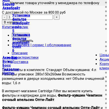
Atoll
Наличие товара уточняйте у менеджера по телефону
Барьер
Аквабрайт
С доставкой по Москве за 800.00 руб
Установка
фильтра
аквабрайт
Купить в 1 клик
осмо
5
Установка
отложить
фильтра
Сравнить
аквабрайт
Установка | сервис | обслуживание
осмо
6
Описание
Цены
Характеристики
Аквафор
Акци
Доставка
Вотер
Корп
Босс
клие
Гидролок
Тип кассеты в комплекте: Стандарт Объём кувшина: 4 л
Нептун
Размеры упаковки: 280x150x260мм Возможность
размещения в дверце холодильника: нет Объём очищенной
воды: 1,6 л
В интернет-магазине Cartridge Filter вы можете купить
фильтры и картриджи для воды,
Фильтр-кувшин Чемпион
сочный апельсин Опти-Лайт
.
Фильтр-кувшин Чемпион сочный апельсин Опти-Лайт
и