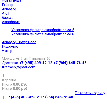
Новая вода
Гейзер
Аквафор
Atoll
Барьер
Аквабрайт
Установка фильтра аквабрайт осмо 5
Установка фильтра аквабрайт осмо 6
Аквафор Вотер Босс
Гидролок
Нептун
Москва,ул. 9-ая Парковая, 60
Доставка
+7 (495) 409-42-12
+7 (964) 645-76-48
filtermeb@gmail.com
|
Корзина:
Итого
0.00 руб
Итого
0.00 руб
Показать корзину
|
+7 (495) 409-42-12
+7 (964) 645-76-48