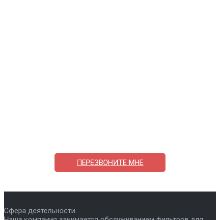
Поможем выбрать и купить фильтр
ответим на вопросы, примем заказ по телефону
7-495-409-42-12
ПЕРЕЗВОНИТЕ МНЕ
Сфера деятельности
Наша компания занимается обслуживанием фильтров для