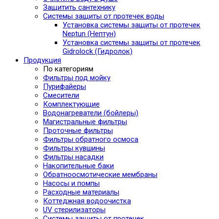
Защитить сантехнику
Системы защиты от протечек воды
Установка системы защиты от протечек
Neptun (Нептун)
Установка системы защиты от протечек
Gidrolock (Гидролок)
Продукция
По категориям
Фильтры под мойку
Пурифайеры
Смесители
Комплектующие
Водонагреватели (бойлеры)
Магистральные фильтры
Проточные фильтры
Фильтры обратного осмоса
Фильтры кувшины
Фильтры насадки
Накопительные баки
Обратноосмотические мембраны
Насосы и помпы
Расходные материалы
Коттеджная водоочистка
UV стерилизаторы
Системы защиты от протечек