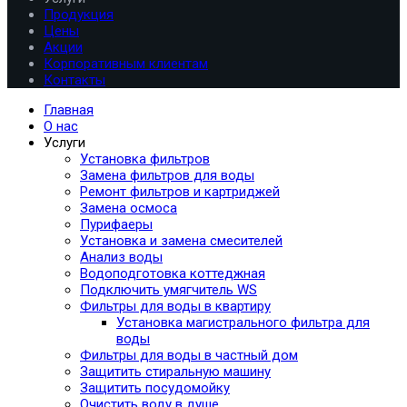
Продукция
Цены
Акции
Корпоративным клиентам
Контакты
Главная
О нас
Услуги
Установка фильтров
Замена фильтров для воды
Ремонт фильтров и картриджей
Замена осмоса
Пурифаеры
Установка и замена смесителей
Анализ воды
Водоподготовка коттеджная
Подключить умягчитель WS
Фильтры для воды в квартиру
Установка магистрального фильтра для
воды
Фильтры для воды в частный дом
Защитить стиральную машину
Защитить посудомойку
Очистить воду в душе