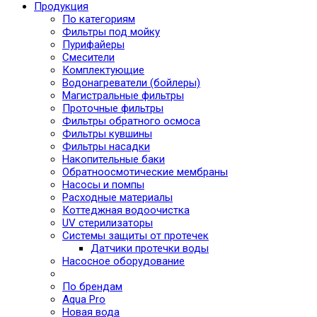
Продукция
По категориям
Фильтры под мойку
Пурифайеры
Смесители
Комплектующие
Водонагреватели (бойлеры)
Магистральные фильтры
Проточные фильтры
Фильтры обратного осмоса
Фильтры кувшины
Фильтры насадки
Накопительные баки
Обратноосмотические мембраны
Насосы и помпы
Расходные материалы
Коттеджная водоочистка
UV стерилизаторы
Системы защиты от протечек
Датчики протечки воды
Насосное оборудование
По брендам
Aqua Pro
Новая вода