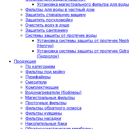
Установка магистрального фильтра для воды
Фильтры для воды в частный дом
Защитить стиральную машину
Защитить посудомойку
Очистить воду в душе
Защитить сантехнику
Системы защиты от протечек воды
Установка системы защиты от протечек Nept
(Нептун)
Установка системы защиты от протечек Gidro
(Гидролок)
Продукция
По категориям
Фильтры под мойку
Пурифайеры
Смесители
Комплектующие
Водонагреватели (бойлеры)
Магистральные фильтры
Проточные фильтры
Фильтры обратного осмоса
Фильтры кувшины
Фильтры насадки
Накопительные баки
Обратноосмотические мембраны