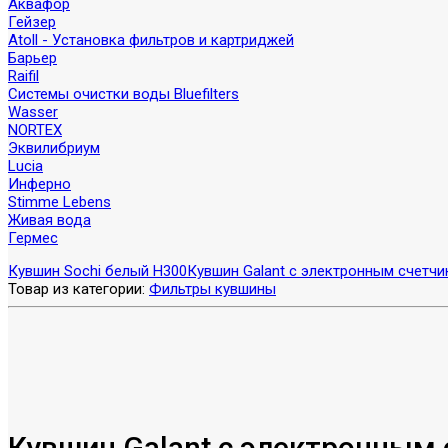
Аквафор
Гейзер
Atoll - Установка фильтров и картриджей
Барьер
Raifil
Системы очистки воды Bluefilters
Wasser
NORTEX
Эквилибриум
Lucia
Инферно
Stimme Lebens
Живая вода
Гермес
Кувшин Sochi белый H300
Кувшин Galant с электронным счетч
Товар из категории:
Фильтры кувшины
Кувшин Galant с электронным