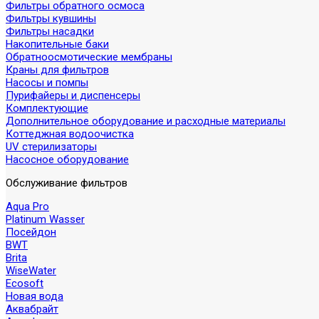
Фильтры обратного осмоса
Фильтры кувшины
Фильтры насадки
Накопительные баки
Обратноосмотические мембраны
Краны для фильтров
Насосы и помпы
Пурифайеры и диспенсеры
Комплектующие
Дополнительное оборудование и расходные материалы
Коттеджная водоочистка
UV стерилизаторы
Насосное оборудование
Обслуживание фильтров
Aqua Pro
Platinum Wasser
Посейдон
BWT
Brita
WiseWater
Ecosoft
Новая вода
Аквабрайт