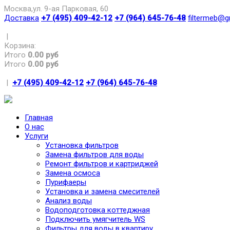
Москва,ул. 9-ая Парковая, 60
Доставка
+7 (495) 409-42-12
+7 (964) 645-76-48
filtermeb@g
|
Корзина:
Итого
0.00 руб
Итого
0.00 руб
|
+7 (495) 409-42-12
+7 (964) 645-76-48
Главная
О нас
Услуги
Установка фильтров
Замена фильтров для воды
Ремонт фильтров и картриджей
Замена осмоса
Пурифаеры
Установка и замена смесителей
Анализ воды
Водоподготовка коттеджная
Подключить умягчитель WS
Фильтры для воды в квартиру