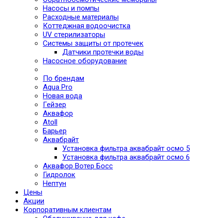
Насосы и помпы
Расходные материалы
Коттеджная водоочистка
UV стерилизаторы
Системы защиты от протечек
Датчики протечки воды
Насосное оборудование
По брендам
Aqua Pro
Новая вода
Гейзер
Аквафор
Atoll
Барьер
Аквабрайт
Установка фильтра аквабрайт осмо 5
Установка фильтра аквабрайт осмо 6
Аквафор Вотер Босс
Гидролок
Нептун
Цены
Акции
Корпоративным клиентам