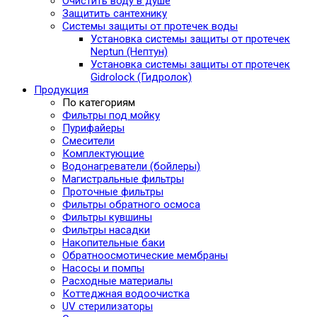
Очистить воду в душе
Защитить сантехнику
Системы защиты от протечек воды
Установка системы защиты от протечек
Neptun (Нептун)
Установка системы защиты от протечек
Gidrolock (Гидролок)
Продукция
По категориям
Фильтры под мойку
Пурифайеры
Смесители
Комплектующие
Водонагреватели (бойлеры)
Магистральные фильтры
Проточные фильтры
Фильтры обратного осмоса
Фильтры кувшины
Фильтры насадки
Накопительные баки
Обратноосмотические мембраны
Насосы и помпы
Расходные материалы
Коттеджная водоочистка
UV стерилизаторы