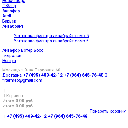
Новая вода
Гейзер
Аквафор
Atoll
Барьер
Аквабрайт
Установка фильтра аквабрайт осмо 5
Установка фильтра аквабрайт осмо 6
Аквафор Вотер Босс
Гидролок
Нептун
Москва,ул. 9-ая Парковая, 60
Доставка
+7 (495) 409-42-12
+7 (964) 645-76-48
filtermeb@gmail.com
|
Корзина:
Итого
0.00 руб
Итого
0.00 руб
Показать корзину
|
+7 (495) 409-42-12
+7 (964) 645-76-48