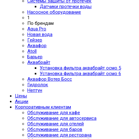
Системы защиты от протечек
Датчики протечки воды
Насосное оборудование
1
По брендам
Aqua Pro
Новая вода
Гейзер
Аквафор
Atoll
Барьер
Аквабрайт
Установка фильтра аквабрайт осмо 5
Установка фильтра аквабрайт осмо 6
Аквафор Вотер Босс
Гидролок
Нептун
Цены
Акции
Корпоративным клиентам
Обслуживание для кафе
Обслуживание для автосервиса
Обслуживание для отелей
Обслуживание для баров
Обслуживание для ресторана