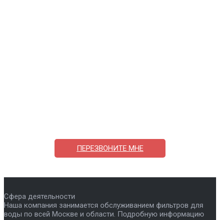
Поможем выбрать и купить фильтр
ответим на вопросы, примем заказ по телефону
7-495-409-42-12
ПЕРЕЗВОНИТЕ МНЕ
Сфера деятельности
Наша компания занимается обслуживанием фильтров для
воды по всей Москве и области. Подробную информацию