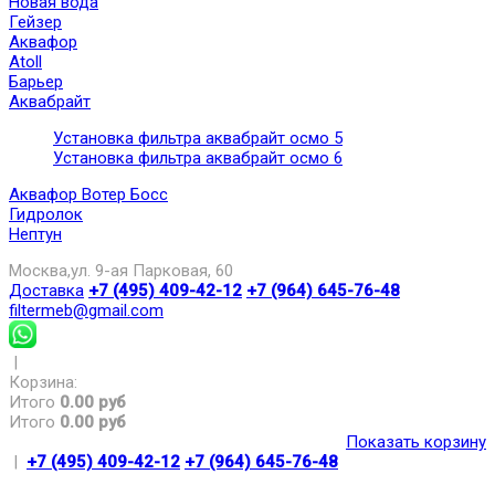
Новая вода
Гейзер
Аквафор
Atoll
Барьер
Аквабрайт
Установка фильтра аквабрайт осмо 5
Установка фильтра аквабрайт осмо 6
Аквафор Вотер Босс
Гидролок
Нептун
Москва,ул. 9-ая Парковая, 60
Доставка
+7 (495) 409-42-12
+7 (964) 645-76-48
filtermeb@gmail.com
|
Корзина:
Итого
0.00 руб
Итого
0.00 руб
Показать корзину
|
+7 (495) 409-42-12
+7 (964) 645-76-48