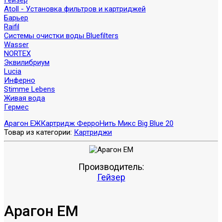
Гейзер
Atoll - Установка фильтров и картриджей
Барьер
Raifil
Системы очистки воды Bluefilters
Wasser
NORTEX
Эквилибриум
Lucia
Инферно
Stimme Lebens
Живая вода
Гермес
Арагон ЕЖ
Картридж ФерроНить Микс Big Blue 20
Товар из категории:
Картриджи
Производитель:
Гейзер
Арагон ЕМ