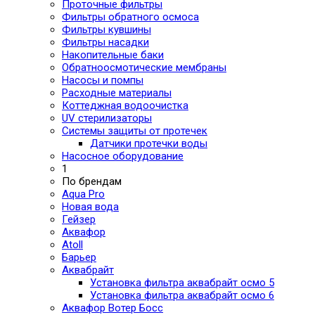
Проточные фильтры
Фильтры обратного осмоса
Фильтры кувшины
Фильтры насадки
Накопительные баки
Обратноосмотические мембраны
Насосы и помпы
Расходные материалы
Коттеджная водоочистка
UV стерилизаторы
Системы защиты от протечек
Датчики протечки воды
Насосное оборудование
1
По брендам
Aqua Pro
Новая вода
Гейзер
Аквафор
Atoll
Барьер
Аквабрайт
Установка фильтра аквабрайт осмо 5
Установка фильтра аквабрайт осмо 6
Аквафор Вотер Босс