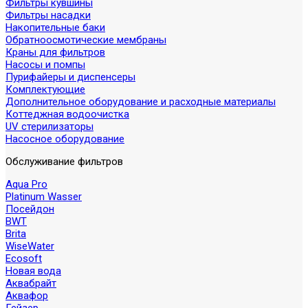
Фильтры кувшины
Фильтры насадки
Накопительные баки
Обратноосмотические мембраны
Краны для фильтров
Насосы и помпы
Пурифайеры и диспенсеры
Комплектующие
Дополнительное оборудование и расходные материалы
Коттеджная водоочистка
UV стерилизаторы
Насосное оборудование
Обслуживание фильтров
Aqua Pro
Platinum Wasser
Посейдон
BWT
Brita
WiseWater
Ecosoft
Новая вода
Аквабрайт
Аквафор