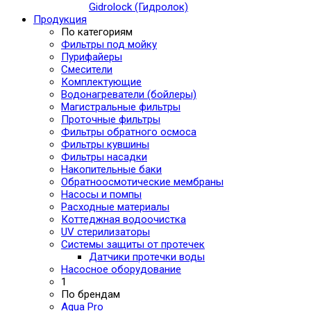
Gidrolock (Гидролок)
Продукция
По категориям
Фильтры под мойку
Пурифайеры
Смесители
Комплектующие
Водонагреватели (бойлеры)
Магистральные фильтры
Проточные фильтры
Фильтры обратного осмоса
Фильтры кувшины
Фильтры насадки
Накопительные баки
Обратноосмотические мембраны
Насосы и помпы
Расходные материалы
Коттеджная водоочистка
UV стерилизаторы
Системы защиты от протечек
Датчики протечки воды
Насосное оборудование
1
По брендам
Aqua Pro