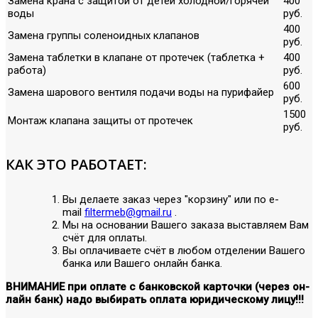
Замена крана с защитой от детей холодной/горячей
400
воды
руб.
400
Замена группы соленоидных клапанов
руб.
Замена таблетки в клапане от протечек (таблетка +
400
работа)
руб.
600
Замена шарового вентиля подачи воды на пурифайер
руб.
1500
Монтаж клапана защиты от протечек
руб.
КАК ЭТО РАБОТАЕТ:
Вы делаете заказ через "корзину" или по е-
mail
filtermeb@gmail.ru
.
Мы на основании Вашего заказа выставляем Вам
счёт для оплаты.
Вы оплачиваете счёт в любом отделении Вашего
банка или Вашего онлайн банка.
ВНИМАНИЕ при оплате с банковской карточки (через он-
лайн банк) надо выбирать оплата юридическому лицу!!!