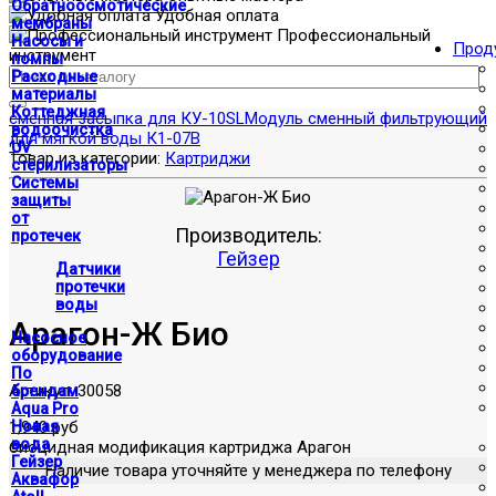
Обратноосмотические
Удобная оплата
мембраны
Профессиональный
Насосы и
Прод
инструмент
помпы
Расходные
материалы
Коттеджная
сменная засыпка для КУ-10SL
Модуль сменный фильтрующий
водоочистка
для мягкой воды К1-07В
UV
Товар из категории:
Картриджи
стерилизаторы
Системы
защиты
от
Производитель:
протечек
Гейзер
Датчики
протечки
воды
Арагон-Ж Био
Насосное
оборудование
По
Артикул:
30058
брендам
Aqua Pro
1,940 руб
Новая
вода
биоцидная модификация картриджа Арагон
Гейзер
Наличие товара уточняйте у менеджера по телефону
Аквафор