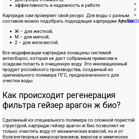
эффективность и надежность в работе.
Картридж сам проверяет свой ресурс. Для воды с разным
Конт
составом можно подобрать подходящие картриджи Арагон:
Ж – для жесткой;
М – для мягкой;
2 – для железистой.
Все модификации картриджа оснащены системой
антисборос, которая не даст собранным примесям и
осадкам попасть в очищенную воду. Это инновационный
продукт российского производства, созданный из
оригинального полимера ПГС, предназначенного для
очистки воды.
Как происходит регенерация
фильтра гейзер арагон ж био?
Сделанный из специального полимера со сложной пористой
структурой, картридж гейзер арагон ж био позволяет не
только очистить воду от механических взвесей, но и от
болезнетворных микроорганизмов, вирусов и химических