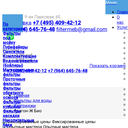
Глав
Москва,ул. 9-ая Парковая, 60
О
Доставка
+7 (495) 409-42-12
нас
По
Услуг
+7 (964) 645-76-48
filtermeb@gmail.com
категориям
Фильтры
под
мойку
|
Пурифайеры
Корзина:
Смесители
Итого
0.00 руб
Комплектующие
Итого
0.00 руб
Водонагреватели
(бойлеры)
Показать корзину
Магистральные
|
+7 (495) 409-42-12
+7 (964) 645-76-48
фильтры
Проточные
фильтры
Фильтры
обратного
Главная
осмоса
Фильтры для воды
Фильтры
Картриджи
кувшины
Арагон-Ж Био
Фильтры
насадки
Накопительные
Фиксированные цены
баки
Опытные мастера