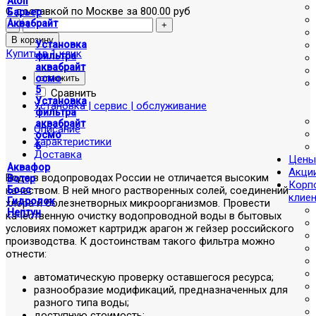
Atoll
С доставкой по Москве за 800.00 руб
Барьер
Аквабрайт
Установка
Купить в 1 клик
фильтра
аквабрайт
отложить
осмо
5
Сравнить
Установка
Установка | сервис | обслуживание
фильтра
аквабрайт
Описание
осмо
Характеристики
6
Доставка
Цены
Аквафор
Акци
Вода в водопроводах России не отличается высоким
Вотер
Корп
качеством. В ней много растворенных солей, соединений
Босс
клие
Гидролок
хлора и болезнетворных микроорганизмов. Провести
Нептун
качественную очистку водопроводной воды в бытовых
условиях поможет картридж арагон ж гейзер российского
производства. К достоинствам такого фильтра можно
отнести:
автоматическую проверку оставшегося ресурса;
разнообразие модификаций, предназначенных для
разного типа воды;
доступную стоимость;