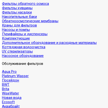
Фильтры обратного осмоса
Фильтры кувшины
Фильтры насадки
Накопительные баки
Обратноосмотические мембраны
Краны для фильтров
Насосы и помпы
Пурифайеры и диспенсеры
Комплектующие
Дополнительное оборудование и расходные материалы
Коттеджная водоочистка
UV стерилизаторы
Насосное оборудование
Обслуживание фильтров
Aqua Pro
Platinum Wasser
Посейдон
BWT
Brita
WiseWater
Новая вода
Ecosoft
Аквабрайт