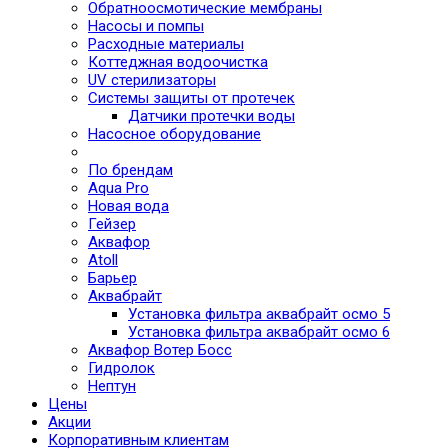
Обратноосмотические мембраны
Насосы и помпы
Расходные материалы
Коттеджная водоочистка
UV стерилизаторы
Системы защиты от протечек
Датчики протечки воды
Насосное оборудование
По брендам
Aqua Pro
Новая вода
Гейзер
Аквафор
Atoll
Барьер
Аквабрайт
Установка фильтра аквабрайт осмо 5
Установка фильтра аквабрайт осмо 6
Аквафор Вотер Босс
Гидролок
Нептун
Цены
Акции
Корпоративным клиентам