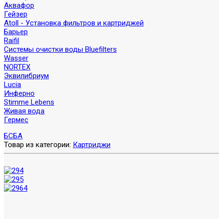
Аквафор
Гейзер
Atoll - Установка фильтров и картриджей
Барьер
Raifil
Системы очистки воды Bluefilters
Wasser
NORTEX
Эквилибриум
Lucia
Инферно
Stimme Lebens
Живая вода
Гермес
БС
БА
Товар из категории:
Картриджи