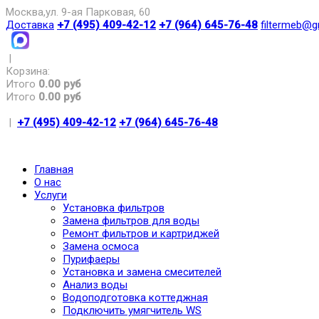
Москва,ул. 9-ая Парковая, 60
Доставка
+7 (495) 409-42-12
+7 (964) 645-76-48
filtermeb@g
|
Корзина:
Итого
0.00 руб
Итого
0.00 руб
|
+7 (495) 409-42-12
+7 (964) 645-76-48
Главная
О нас
Услуги
Установка фильтров
Замена фильтров для воды
Ремонт фильтров и картриджей
Замена осмоса
Пурифаеры
Установка и замена смесителей
Анализ воды
Водоподготовка коттеджная
Подключить умягчитель WS