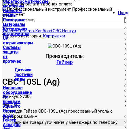
Обратноосмотические
Удобная оплата
мембраны
Профессиональный
Насосы и
Прод
инструмент
помпы
Расходные
материалы
Коттеджная
WaterFort Osmo Карбон+
СВС Нептун
водоочистка
Товар из категории:
Картриджи
UV
стерилизаторы
Системы
защиты
Производитель:
от
протечек
Гейзер
Датчики
протечки
CBC-10SL (Ag)
воды
Насосное
оборудование
Артикул:
27006
По
брендам
755 руб
Aqua Pro
Картридж Гейзер CBC-10SL (Ag) прессованный уголь с
Новая
вода
серебром; 0,6мкм
Гейзер
Наличие товара уточняйте у менеджера по телефону
Аквафор