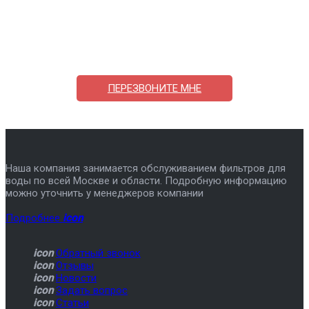
Поможем выбрать и купить фильтр
ответим на вопросы, примем заказ по телефону
7-495-409-42-12
ПЕРЕЗВОНИТЕ МНЕ
Наша компания занимается обслуживанием фильтров для
воды по всей Москве и области. Подробную информацию
можно уточнить у менеджеров компании
Подробнее
icon
icon
Обратный звонок
icon
Отзывы
icon
Новости
icon
Задать вопрос
icon
Статьи