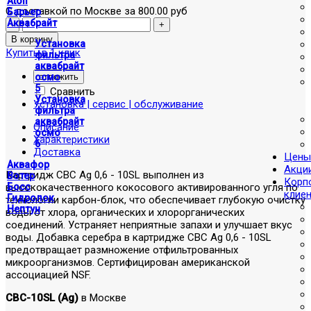
Atoll
С доставкой по Москве за 800.00 руб
Барьер
Аквабрайт
Установка
Купить в 1 клик
фильтра
аквабрайт
отложить
осмо
5
Сравнить
Установка
Установка | сервис | обслуживание
фильтра
аквабрайт
Описание
осмо
Характеристики
6
Доставка
Цены
Аквафор
Акци
Картридж CBC Ag 0,6 - 10SL выполнен из
Вотер
Корп
высококачественного кокосового активированного угля по
Босс
клие
Гидролок
технологии карбон-блок, что обеспечивает глубокую очистку
Нептун
воды от хлора, органических и хлорорганических
соединений. Устраняет неприятные запахи и улучшает вкус
воды. Добавка серебра в картридже CBC Ag 0,6 - 10SL
предотвращает размножение отфильтрованных
микроорганизмов. Сертифицирован американской
ассоциацией NSF.
CBC-10SL (Ag)
в Москве