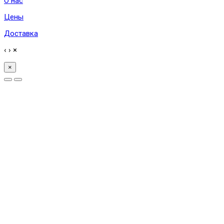
О нас
Цены
Доставка
‹
›
×
×