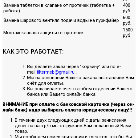
Замена таблетки в клапане от протечек (таблетка +
400
работа)
руб.
600
Замена шарового вентиля подачи воды на пурифайер
руб.
1500
Монтаж клапана защиты от протечек
руб.
КАК ЭТО РАБОТАЕТ:
Вы делаете заказ через "корзину" или по е-
mail
filtermeb@gmail.ru
.
Мы на основании Вашего заказа выставляем Вам
счёт для оплаты.
Вы оплачиваете счёт в любом отделении Вашего
банка или Вашего онлайн банка.
ВНИМАНИЕ при оплате с банковской карточки (через он-
лайн банк) надо выбирать оплата юридическому лицу!!!
В течении двух следующих дней с даты зачисления
денег на наш р/с мы отгружаем Вам оплаченный Вами
товар.
Мы сообщаем номер квитанции и трек код, что бы Вы