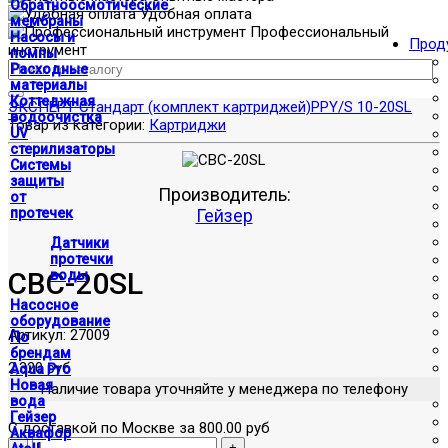
Обратноосмотические
Удобная оплата
мембраны
Профессиональный
Насосы и
Прод
инструмент
помпы
Расходные
материалы
Коттеджная
ЭКСПЕРТ Стандарт (комплект картриджей)
PPY/S 10-20SL
водоочистка
Товар из категории:
Картриджи
UV
стерилизаторы
Системы
защиты
Производитель:
от
протечек
Гейзер
Датчики
протечки
CBC-20SL
воды
Насосное
оборудование
Артикул:
27009
По
брендам
2,320 руб
Aqua Pro
Новая
Наличие товара уточняйте у менеджера по телефону
вода
Гейзер
С доставкой по Москве за 800.00 руб
Аквафор