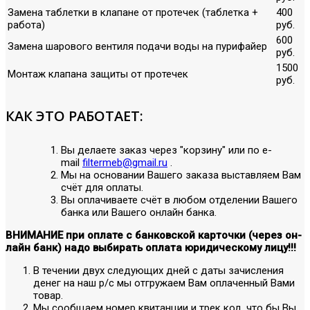
Замена таблетки в клапане от протечек (таблетка +
400
работа)
руб.
600
Замена шарового вентиля подачи воды на пурифайер
руб.
1500
Монтаж клапана защиты от протечек
руб.
КАК ЭТО РАБОТАЕТ:
Вы делаете заказ через "корзину" или по е-
mail
filtermeb@gmail.ru
.
Мы на основании Вашего заказа выставляем Вам
счёт для оплаты.
Вы оплачиваете счёт в любом отделении Вашего
банка или Вашего онлайн банка.
ВНИМАНИЕ при оплате с банковской карточки (через он-
лайн банк) надо выбирать оплата юридическому лицу!!!
В течении двух следующих дней с даты зачисления
денег на наш р/с мы отгружаем Вам оплаченный Вами
товар.
Мы сообщаем номер квитанции и трек код, что бы Вы