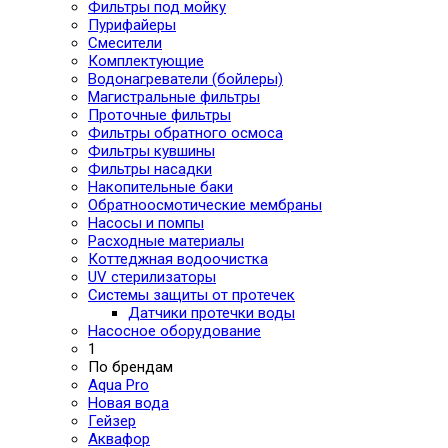
Фильтры под мойку
Пурифайеры
Смесители
Комплектующие
Водонагреватели (бойлеры)
Магистральные фильтры
Проточные фильтры
Фильтры обратного осмоса
Фильтры кувшины
Фильтры насадки
Накопительные баки
Обратноосмотические мембраны
Насосы и помпы
Расходные материалы
Коттеджная водоочистка
UV стерилизаторы
Системы защиты от протечек
Датчики протечки воды
Насосное оборудование
1
По брендам
Aqua Pro
Новая вода
Гейзер
Аквафор