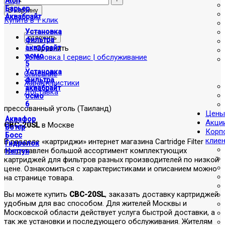
Atoll
Барьер
Аквабрайт
Купить в 1 клик
Установка
отложить
фильтра
Сравнить
аквабрайт
осмо
Установка | сервис | обслуживание
5
Установка
Описание
фильтра
Характеристики
аквабрайт
Доставка
осмо
6
прессованный уголь (Таиланд)
Цены
Аквафор
Акци
CBC-20SL
в Москве
Вотер
Корп
Босс
клие
В разделе «картриджи» интернет магазина Cartridge Filter
Гидролок
представлен большой ассортимент комплектующих
Нептун
картриджей для фильтров разных производителей по низкой
цене. Ознакомиться с характеристиками и описанием можно
на странице товара.
Вы можете купить
CBC-20SL
, заказать доставку картриджей
удобным для вас способом. Для жителей Москвы и
Московской области действует услуга быстрой доставки, а
так же установки и последующего обслуживания. Жителям