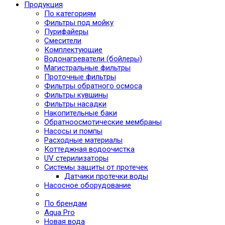
Продукция
По категориям
Фильтры под мойку
Пурифайеры
Смесители
Комплектующие
Водонагреватели (бойлеры)
Магистральные фильтры
Проточные фильтры
Фильтры обратного осмоса
Фильтры кувшины
Фильтры насадки
Накопительные баки
Обратноосмотические мембраны
Насосы и помпы
Расходные материалы
Коттеджная водоочистка
UV стерилизаторы
Системы защиты от протечек
Датчики протечки воды
Насосное оборудование
По брендам
Aqua Pro
Новая вода