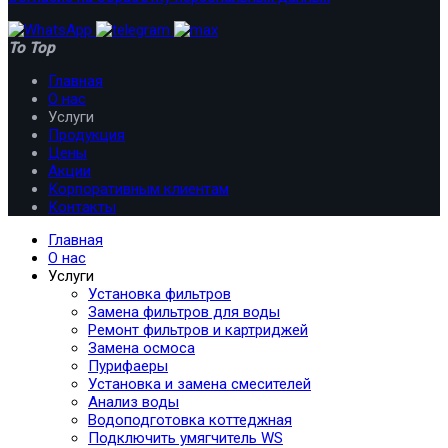
To Top
Главная
О нас
Услуги
Продукция
Цены
Акции
Корпоративным клиентам
Контакты
Главная
О нас
Услуги
Установка фильтров
Замена фильтров для воды
Ремонт фильтров и картриджей
Замена осмоса
Пурифаеры
Установка и замена смесителей
Анализ воды
Водоподготовка коттеджная
Подключить умягчитель WS