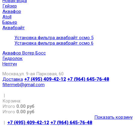
Новая вода
Гейзер
Аквафор
Atoll
Барьер
Аквабрайт
Установка фильтра аквабрайт осмо 5
Установка фильтра аквабрайт осмо 6
Аквафор Вотер Босс
Гидролок
Нептун
Москва,ул. 9-ая Парковая, 60
Доставка
+7 (495) 409-42-12
+7 (964) 645-76-48
filtermeb@gmail.com
|
Корзина:
Итого
0.00 руб
Итого
0.00 руб
Показать корзину
|
+7 (495) 409-42-12
+7 (964) 645-76-48