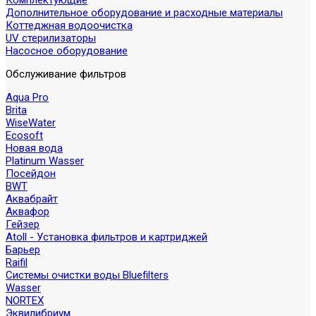
Комплектующие
Дополнительное оборудование и расходные материалы
Коттеджная водоочистка
UV стерилизаторы
Насосное оборудование
Обслуживание фильтров
Aqua Pro
Brita
WiseWater
Ecosoft
Новая вода
Platinum Wasser
Посейдон
BWT
Аквабрайт
Аквафор
Гейзер
Atoll - Установка фильтров и картриджей
Барьер
Raifil
Системы очистки воды Bluefilters
Wasser
NORTEX
Эквилибриум