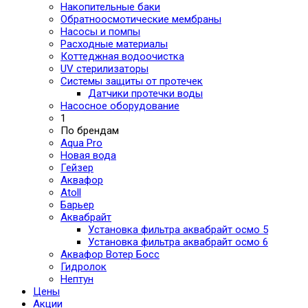
Накопительные баки
Обратноосмотические мембраны
Насосы и помпы
Расходные материалы
Коттеджная водоочистка
UV стерилизаторы
Системы защиты от протечек
Датчики протечки воды
Насосное оборудование
1
По брендам
Aqua Pro
Новая вода
Гейзер
Аквафор
Atoll
Барьер
Аквабрайт
Установка фильтра аквабрайт осмо 5
Установка фильтра аквабрайт осмо 6
Аквафор Вотер Босс
Гидролок
Нептун
Цены
Акции