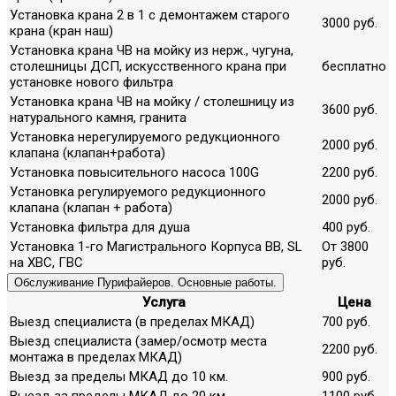
Установка крана 2 в 1 с демонтажем старого
3000 руб.
крана (кран наш)
Установка крана ЧВ на мойку из нерж., чугуна,
столешницы ДСП, искусственного крана при
бесплатно
установке нового фильтра
Установка крана ЧВ на мойку / столешницу из
3600 руб.
натурального камня, гранита
Установка нерегулируемого редукционного
2000 руб.
клапана (клапан+работа)
Установка повысительного насоса 100G
2200 руб.
Установка регулируемого редукционного
2000 руб.
клапана (клапан + работа)
Установка фильтра для душа
400 руб.
Установка 1-го Магистрального Корпуса ВВ, SL
От 3800
на ХВС, ГВС
руб.
Обслуживание Пурифайеров. Основные работы.
Услуга
Цена
Выезд специалиста (в пределах МКАД)
700 руб.
Выезд специалиста (замер/осмотр места
2200 руб.
монтажа в пределах МКАД)
Выезд за пределы МКАД до 10 км.
900 руб.
Выезд за пределы МКАД до 20 км.
1100 руб.