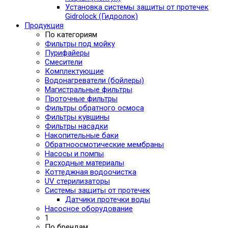
Установка системы защиты от протечек
Gidrolock (Гидролок)
Продукция
По категориям
Фильтры под мойку
Пурифайеры
Смесители
Комплектующие
Водонагреватели (бойлеры)
Магистральные фильтры
Проточные фильтры
Фильтры обратного осмоса
Фильтры кувшины
Фильтры насадки
Накопительные баки
Обратноосмотические мембраны
Насосы и помпы
Расходные материалы
Коттеджная водоочистка
UV стерилизаторы
Системы защиты от протечек
Датчики протечки воды
Насосное оборудование
1
По брендам