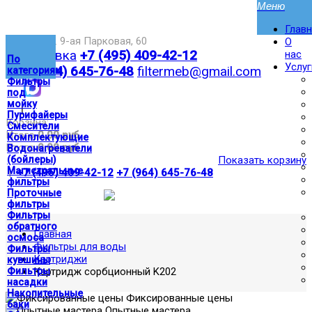
Глав
Москва,ул. 9-ая Парковая, 60
О
Доставка
+7 (495) 409-42-12
нас
По
Услуг
+7 (964) 645-76-48
filtermeb@gmail.com
категориям
Фильтры
под
мойку
|
Пурифайеры
Корзина:
Смесители
Итого
0.00 руб
Комплектующие
Итого
0.00 руб
Водонагреватели
(бойлеры)
Показать корзину
Магистральные
|
+7 (495) 409-42-12
+7 (964) 645-76-48
фильтры
Проточные
фильтры
Фильтры
обратного
Главная
осмоса
Фильтры для воды
Фильтры
Картриджи
кувшины
Фильтры
Картридж сорбционный K202
насадки
Накопительные
Фиксированные цены
баки
Опытные мастера