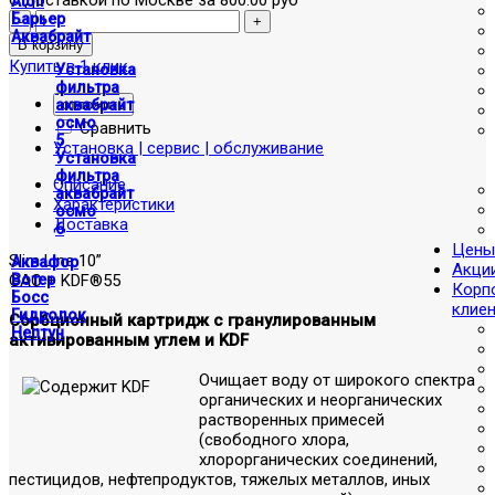
Atoll
Барьер
Аквабрайт
Купить в 1 клик
Установка
фильтра
отложить
аквабрайт
осмо
Сравнить
5
Установка | сервис | обслуживание
Установка
фильтра
Описание
аквабрайт
Характеристики
осмо
Доставка
6
Цены
Slim Line 10”
Аквафор
Акци
GAC + KDF®55
Вотер
Корп
Босс
клие
Гидролок
Сорбционный картридж с гранулированным
Нептун
активированным углем и KDF
Очищает воду от широкого спектра
органических и неорганических
растворенных примесей
(свободного хлора,
хлорорганических соединений,
пестицидов, нефтепродуктов, тяжелых металлов, иных