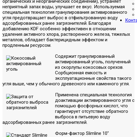
органических и неорганических соединений), устраняет
неприятный запах воды, улучшает ее вкус. Используемая
специальная технология гранулирования активированного
угля предотвращает выброс в отфильтрованную воду
Конт
адсорбированных ранее загрязнителей. Благодаря
добавлению KDF особенно эффективен в отношении
удаления активного хлора, растворенного железа, тяжелых
металлов, обладает бактерицидным эффектом и
продленным ресурсом.
Содержит гранулированный
активированный уголь, полученный
из скорлупы кокосовых орехов.
Сорбционная емкость и
эксплуатационные свойства такого
угля выше, чем у обычного древесного или каменного угля.
Применена специальная технология
доактивации активированного угля с
помощью фосфорных кислот, что
гарантирует отсутствие обратного
выброса в питьевую воду
адсорбированных ранее загрязнителей.
Форм-фактор Slimline 10"