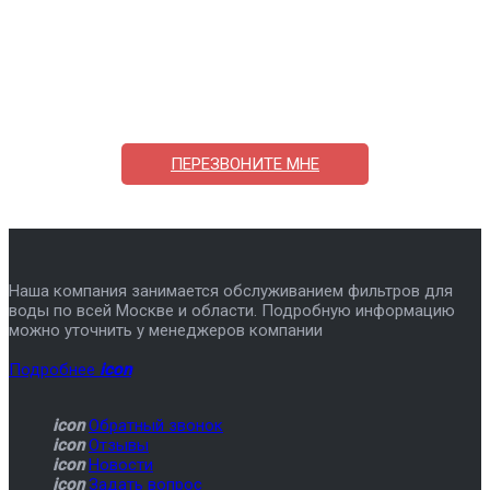
Поможем выбрать и купить фильтр
ответим на вопросы, примем заказ по телефону
7-495-409-42-12
ПЕРЕЗВОНИТЕ МНЕ
Наша компания занимается обслуживанием фильтров для
воды по всей Москве и области. Подробную информацию
можно уточнить у менеджеров компании
Подробнее
icon
icon
Обратный звонок
icon
Отзывы
icon
Новости
icon
Задать вопрос