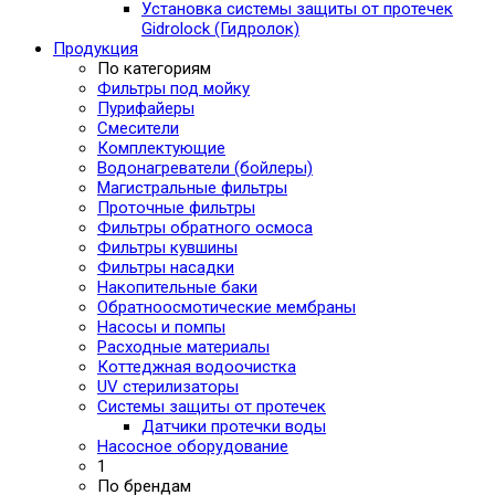
Установка системы защиты от протечек
Gidrolock (Гидролок)
Продукция
По категориям
Фильтры под мойку
Пурифайеры
Смесители
Комплектующие
Водонагреватели (бойлеры)
Магистральные фильтры
Проточные фильтры
Фильтры обратного осмоса
Фильтры кувшины
Фильтры насадки
Накопительные баки
Обратноосмотические мембраны
Насосы и помпы
Расходные материалы
Коттеджная водоочистка
UV стерилизаторы
Системы защиты от протечек
Датчики протечки воды
Насосное оборудование
1
По брендам