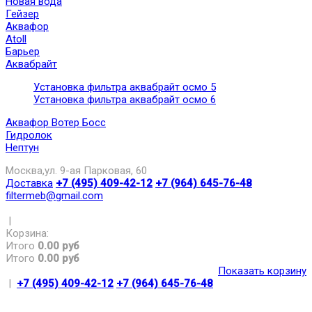
Новая вода
Гейзер
Аквафор
Atoll
Барьер
Аквабрайт
Установка фильтра аквабрайт осмо 5
Установка фильтра аквабрайт осмо 6
Аквафор Вотер Босс
Гидролок
Нептун
Москва,ул. 9-ая Парковая, 60
Доставка
+7 (495) 409-42-12
+7 (964) 645-76-48
filtermeb@gmail.com
|
Корзина:
Итого
0.00 руб
Итого
0.00 руб
Показать корзину
|
+7 (495) 409-42-12
+7 (964) 645-76-48