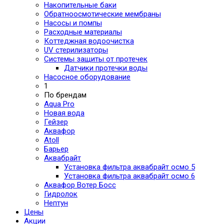
Накопительные баки
Обратноосмотические мембраны
Насосы и помпы
Расходные материалы
Коттеджная водоочистка
UV стерилизаторы
Системы защиты от протечек
Датчики протечки воды
Насосное оборудование
1
По брендам
Aqua Pro
Новая вода
Гейзер
Аквафор
Atoll
Барьер
Аквабрайт
Установка фильтра аквабрайт осмо 5
Установка фильтра аквабрайт осмо 6
Аквафор Вотер Босс
Гидролок
Нептун
Цены
Акции