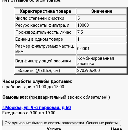
Нет отзывов об этом товаре.
Характеристика товара
Значение
Число степеней очистки
5
Ресурс кассеты фильтра, л
10000
Производительность, л/час
7.5
Единиц в одном товаре
1
Размер фильтруемых частиц,
0.0001
мкм
Комбинированная
Вид фильтрующей засыпки
засыпка
Габариты (ДхШхВ, см)
370х90х400
Часы работы службы доставки:
в рабочие дни с 11:00 до 18:00
Самовывоз:
(предварительный звонок обязателен!!)
г.Москва, ул. 9-я парковая, д.60
-
Ежедневно с 9.00 до 19.00
Обслуживание бытовых систем водоочистки. Основные работы.
Услуга
Цена