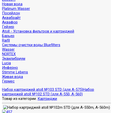
Новая вода
Platinum Wasser
Посейдон
Аквабрайт
Аквафор
Гейзер
Atoll - Установка фильтров и картриджей
Барьер
Raifil
Системы очистки воды Bluefilters
Wasser
NORTEX
Эквилибриум
Lucia
Инферно
Stimme Lebens
Живая вода
Гермес
Набор картриджей atoll №103 STD (для A-575)
Набор
картриджей atoll №102 STD (для A-550, A-560)
Товар из категории:
Картриджи