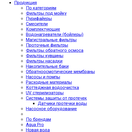
Продукция
По категориям
Фильтры под мойку
Пурифайеры
Смесители
Комплектующие
Водонагреватели (бойлеры)
Магистральные фильтры
Проточные фильтры
Фильтры обратного осмоса
Фильтры кувшины
Фильтры насадки
Накопительные баки
Обратноосмотические мембраны
Насосы и помпы
Расходные материалы
Коттеджная водоочистка
UV стерилизаторы
Системы защиты от протечек
Датчики протечки воды
Насосное оборудование
По брендам
Aqua Pro
Новая вода