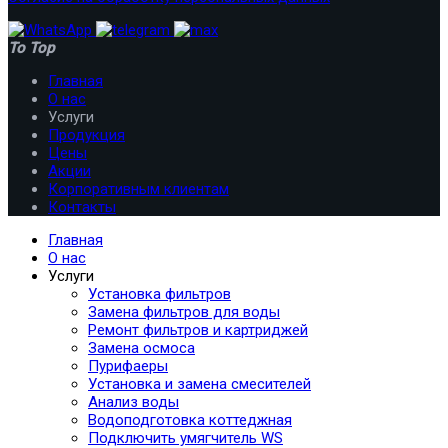
To Top
Главная
О нас
Услуги
Продукция
Цены
Акции
Корпоративным клиентам
Контакты
Главная
О нас
Услуги
Установка фильтров
Замена фильтров для воды
Ремонт фильтров и картриджей
Замена осмоса
Пурифаеры
Установка и замена смесителей
Анализ воды
Водоподготовка коттеджная
Подключить умягчитель WS